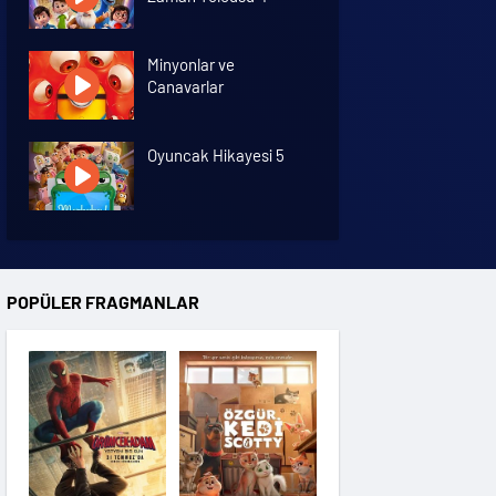
Minyonlar ve
Canavarlar
Oyuncak Hikayesi 5
Özgür Kedi Scotty
POPÜLER FRAGMANLAR
Moana
Hannas 3