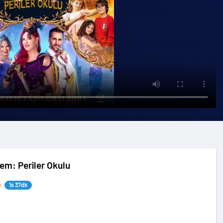
nem: Periler Okulu
1s 37dk