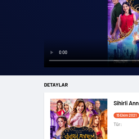
DETAYLAR
Sihirli An
15 Ekim 2021
Tür: