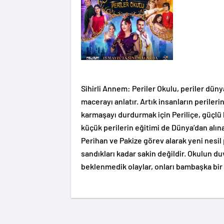
Sihirli Annem: Periler Okulu, periler dün
macerayı anlatır. Artık insanların perile
karmaşayı durdurmak için Periliçe, güçlü b
küçük perilerin eğitimi de Dünya’dan alı
Perihan ve Pakize görev alarak yeni nesil
sandıkları kadar sakin değildir. Okulun duva
beklenmedik olaylar, onları bambaşka bir