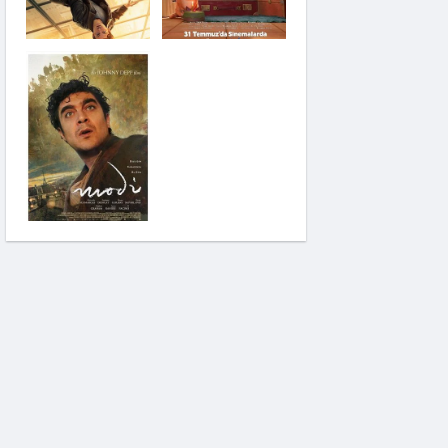
Saplantı
Modi: Deliliğin
Kanadında Üç Gün
Pinokyo: Kanlı Masal
İzci Takımı: Şelalenin
Peşinde