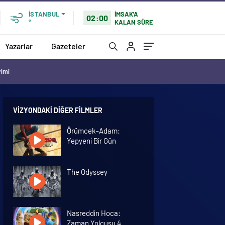
İMSAK'A
İSTANBUL
02:00
KALAN SÜRE
°
Yazarlar
Gazeteler
vimi
VIZYONDAKI DIĞER FILMLER
Örümcek-Adam:
Yepyeni Bir Gün
The Odyssey
Nasreddin Hoca:
Zaman Yolcusu 4