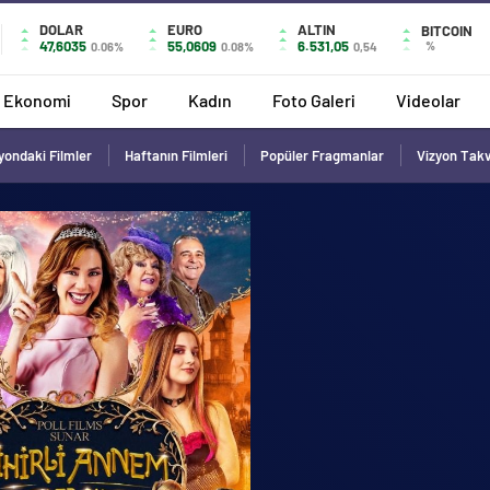
DOLAR
EURO
ALTIN
BITCOIN
47,6035
55,0609
6.531,05
%
0.06%
0.08%
0,54
Ekonomi
Spor
Kadın
Foto Galeri
Videolar
yondaki Filmler
Haftanın Filmleri
Popüler Fragmanlar
Vizyon Tak