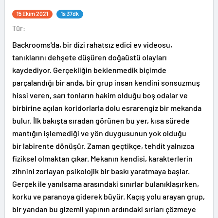
15 Ekim 2021
1s 37dk
Tür:
Backrooms'da, bir dizi rahatsız edici ev videosu,
tanıklarını dehşete düşüren doğaüstü olayları
kaydediyor. Gerçekliğin beklenmedik biçimde
parçalandığı bir anda, bir grup insan kendini sonsuzmuş
hissi veren, sarı tonların hakim olduğu boş odalar ve
birbirine açılan koridorlarla dolu esrarengiz bir mekanda
bulur. İlk bakışta sıradan görünen bu yer, kısa sürede
mantığın işlemediği ve yön duygusunun yok olduğu
bir labirente dönüşür. Zaman geçtikçe, tehdit yalnızca
fiziksel olmaktan çıkar. Mekanın kendisi, karakterlerin
zihnini zorlayan psikolojik bir baskı yaratmaya başlar.
Gerçek ile yanılsama arasındaki sınırlar bulanıklaşırken,
korku ve paranoya giderek büyür. Kaçış yolu arayan grup,
bir yandan bu gizemli yapının ardındaki sırları çözmeye