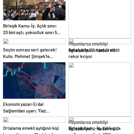
Birleşik Kamu-İş: Açlık sınırı
20 bini aştı, yoksulluk sınırı 57
bine dayandı!
Milyonlarca emekliyi
Seçim sonrası sert gelecek!
Antalya’da lüks yat üretimi
ilgilendiriyor… Neden mi
Kulis: Mehmet Şimşek’le
rekor kırıyor
düşük maaş alıyorsunuz?
Erdoğan’ın ‘yoksulları
Uzmanlar anlattı
öldürdün’ tartışması
Ekonomi yazarı Erdal
Sağlam’dan uyarı: ‘Faiz
oranlarına etkisini yarından
Milyonlarca emekliyi
itibaren göreceğiz’
Ortalama emekli aylığının kişi
Birleşik Kamu-İş: Yıllık gıda
ilgilendiriyor… Neden mi