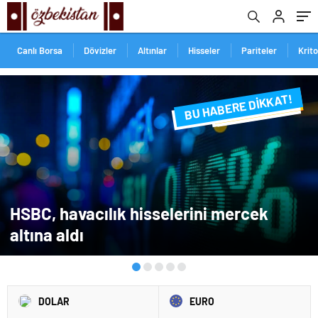
Canlı Borsa
Dövizler
Altınlar
Hisseler
Pariteler
Krit
BU HABERE DİKKAT!
FLAŞ FLAŞ...
SON DAKİKA
HSBC, havacılık hisselerini mercek
altına aldı
DOLAR
EURO