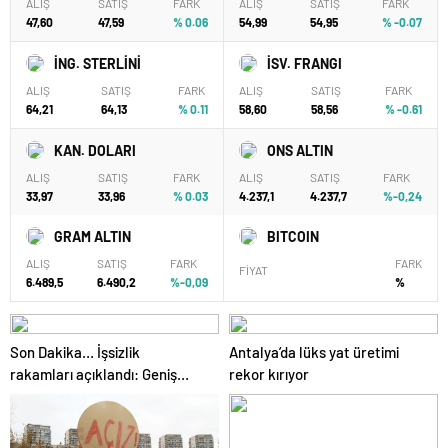
ALIŞ
SATIŞ
FARK
ALIŞ
SATIŞ
FARK
47,60
47,59
% 0.06
54,99
54,95
% -0.07
İNG. STERLİNİ
İSV. FRANGI
ALIŞ
SATIŞ
FARK
ALIŞ
SATIŞ
FARK
64,21
64,13
% 0.11
58,60
58,56
% -0.61
KAN. DOLARI
ONS ALTIN
ALIŞ
SATIŞ
FARK
ALIŞ
SATIŞ
FARK
33,97
33,96
% 0.03
4.237,1
4.237,7
%-0,24
GRAM ALTIN
BITCOIN
ALIŞ
SATIŞ
FARK
FARK
FİYAT
6.489,5
6.490,2
%-0,09
%
Son Dakika… İşsizlik
Antalya’da lüks yat üretimi
rakamları açıklandı: Geniş
rekor kırıyor
tanımlı işsizlik yükseldi!