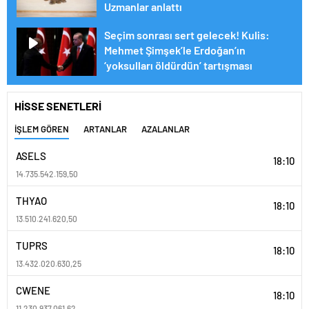
Uzmanlar anlattı
Seçim sonrası sert gelecek! Kulis:
Mehmet Şimşek’le Erdoğan’ın
‘yoksulları öldürdün’ tartışması
HİSSE SENETLERİ
İŞLEM GÖREN
ARTANLAR
AZALANLAR
ASELS
18:10
14.735.542.159,50
THYAO
18:10
13.510.241.620,50
TUPRS
18:10
13.432.020.630,25
CWENE
18:10
11.230.937.061,62