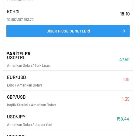
KCHOL
18:10
10.992.197.863,70
DİĞER HİSSE SENETLERİ
PARİTELER
USD/TRL
47,59
Amerikan Doları / Türk Lirası
EUR/USD
1,15
Euro / Amerikan Doları
GBP/USD
1,35
İngiliz Sterlini / Amerikan Doları
USD/JPY
158,44
Amerikan Doları / Japon Yeni