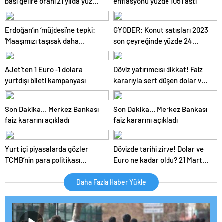
başı gelire oranı 21 yılda yüzde
enflasyonu yüzde 105’i aştı
düşük maaş alıyorsunuz?
46’dan yüzde 28’e düştü:
Uzmanlar anlattı
İnsanca yaşam istediler
Erdoğan’ın ‘müjdesi’ne tepki:
GYODER: Konut satışları 2023
‘Maaşımızı taşısak daha
son çeyreğinde yüzde 24
fazlasını alıyoruz’
geriledi
AJet’ten 1 Euro -1 dolara
Döviz yatırımcısı dikkat! Faiz
yurtdışı bileti kampanyası
kararıyla sert düşen dolar ve
Euro ne kadar oldu? 22 Mart
2024 döviz fiyatları
Son Dakika… Merkez Bankası
Son Dakika… Merkez Bankası
faiz kararını açıkladı
faiz kararını açıkladı
Yurt içi piyasalarda gözler
Dövizde tarihi zirve! Dolar ve
TCMB’nin para politikası
Euro ne kadar oldu? 21 Mart
kararlarına çevrildi:
2024 döviz fiyatları
Ekonomistler ne bekliyor?
Daha Fazla Haber Yükle