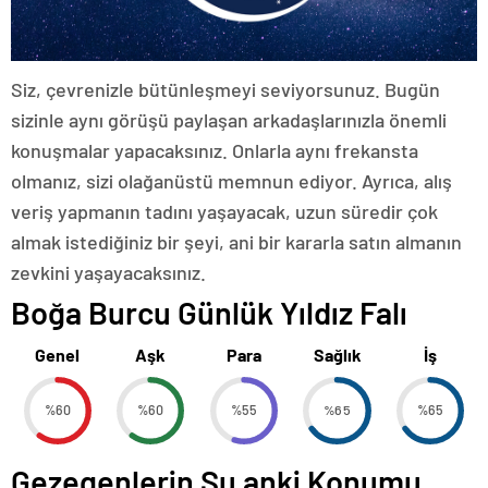
Siz, çevrenizle bütünleşmeyi seviyorsunuz. Bugün
sizinle aynı görüşü paylaşan arkadaşlarınızla önemli
konuşmalar yapacaksınız. Onlarla aynı frekansta
olmanız, sizi olağanüstü memnun ediyor. Ayrıca, alış
veriş yapmanın tadını yaşayacak, uzun süredir çok
almak istediğiniz bir şeyi, ani bir kararla satın almanın
zevkini yaşayacaksınız.
Boğa Burcu Günlük Yıldız Falı
Genel
Aşk
Para
Sağlık
İş
%60
%60
%55
%65
%65
Gezegenlerin Şu anki Konumu