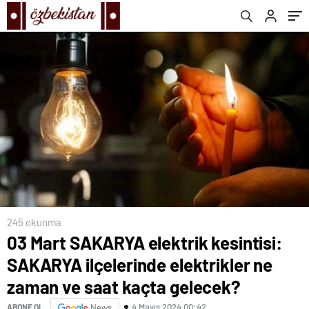
saat kaçta gelecek?
kaçta gelecek?
245 okunma
03 Mart SAKARYA elektrik kesintisi:
SAKARYA ilçelerinde elektrikler ne
zaman ve saat kaçta gelecek?
4 Mayıs 2024 00:42
ABONE OL
News