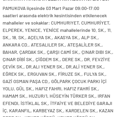
PAMUKOVA ilçesinde 03 Mart Pazar 09:00-17:00
saatleri arasında elektrik kesintisinden etkilenecek
mahalleler ve sokaklar: CUMHURIYET, CUMHURİYET,
ELPEREK, YENICE, YENİCE mahallelerinde 10. SK., 11.
SK., 18. SK., AÇELYA SK., AKASYA SK., ALP SK.,
ANKARA CD., ATESALILER SK., ATEŞALİLER SK.,
BAHAR, ÇARDAK SK., ÇARŞI CAMİ SK., ÇINAR DIBI SK.,
ÇINAR DİBİ SK., ÇİĞDEM SK., DERE SK., DR. FEVZİYE
ÇEVİK SK., DR.ALI YENER SK., DR.ALİ YENER SK.,
EĞREK SK., ERGUVAN SK., FİRUZE SK., FULYA SK.,
GAZİ OSMAN PAŞA CD., GÖLPARK ÇOCUK PARKI İÇİ
YOLU, GÜL SK., HAFIZ FAHRI, HAFIZ FAHRİ SK.,
HAMAM SK., HUZUR/1, HÜSEYİN TÜRKER SK., IRFAN
EFENDI, İSTİKLAL SK., İTFAİYE VE BELEDİYE GARAJI
İÇ, KARANFIL, KARBEYAZ SK., KARDELEN SK., KAZAN