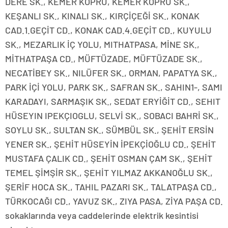
DERE SK., KEMER KÖPRÜ, KEMER KÖPRÜ SK.,
KEŞANLI SK., KINALI SK., KIRÇİÇEĞİ SK., KONAK
CAD.1.GEÇİT CD., KONAK CAD.4.GEÇİT CD., KUYULU
SK., MEZARLIK İÇ YOLU, MITHATPASA, MİNE SK.,
MİTHATPAŞA CD., MÜFTÜZADE, MÜFTÜZADE SK.,
NECATİBEY SK., NILÜFER SK., ORMAN, PAPATYA SK.,
PARK İÇİ YOLU, PARK SK., SAFRAN SK., SAHIN1-, SAMI
KARADAYI, SARMAŞIK SK., SEDAT ERYİĞİT CD., SEHIT
HÜSEYIN IPEKÇIOGLU, SELVİ SK., SOBACI BAHRİ SK.,
SOYLU SK., SULTAN SK., SÜMBÜL SK., ŞEHİT ERSİN
YENER SK., ŞEHİT HÜSEYİN İPEKÇİOĞLU CD., ŞEHİT
MUSTAFA ÇALIK CD., ŞEHİT OSMAN ÇAM SK., ŞEHİT
TEMEL ŞİMŞİR SK., ŞEHİT YILMAZ AKKANOĞLU SK.,
ŞERİF HOCA SK., TAHIL PAZARI SK., TALATPAŞA CD.,
TÜRKOCAĞI CD., YAVUZ SK., ZIYA PASA, ZİYA PAŞA CD.
sokaklarında veya caddelerinde elektrik kesintisi