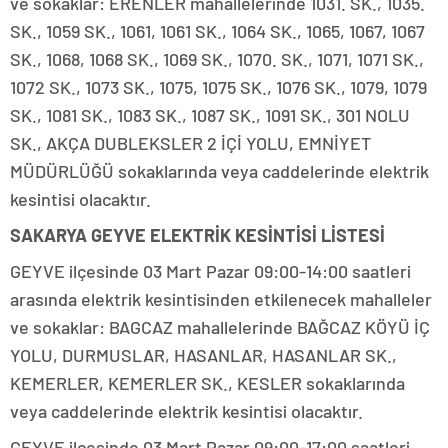
ve sokaklar: ERENLER mahallelerinde 1031. SK., 1035.
SK., 1059 SK., 1061, 1061 SK., 1064 SK., 1065, 1067, 1067
SK., 1068, 1068 SK., 1069 SK., 1070. SK., 1071, 1071 SK.,
1072 SK., 1073 SK., 1075, 1075 SK., 1076 SK., 1079, 1079
SK., 1081 SK., 1083 SK., 1087 SK., 1091 SK., 301 NOLU
SK., AKÇA DUBLEKSLER 2 İÇİ YOLU, EMNİYET
MÜDÜRLÜĞÜ sokaklarında veya caddelerinde elektrik
kesintisi olacaktır.
SAKARYA GEYVE ELEKTRİK KESİNTİSİ LİSTESİ
GEYVE ilçesinde 03 Mart Pazar 09:00-14:00 saatleri
arasında elektrik kesintisinden etkilenecek mahalleler
ve sokaklar: BAGCAZ mahallelerinde BAĞCAZ KÖYÜ İÇ
YOLU, DURMUSLAR, HASANLAR, HASANLAR SK.,
KEMERLER, KEMERLER SK., KESLER sokaklarında
veya caddelerinde elektrik kesintisi olacaktır.
GEYVE ilçesinde 03 Mart Pazar 09:00-17:00 saatleri