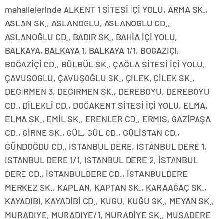
mahallelerinde ALKENT 1 SİTESİ İÇİ YOLU, ARMA SK.,
ASLAN SK., ASLANOGLU, ASLANOGLU CD.,
ASLANOĞLU CD., BADIR SK., BAHİA İÇİ YOLU,
BALKAYA, BALKAYA 1, BALKAYA 1/1, BOGAZIÇI,
BOĞAZİÇİ CD., BÜLBÜL SK., ÇAĞLA SİTESİ İÇİ YOLU,
ÇAVUSOGLU, ÇAVUŞOĞLU SK., ÇILEK, ÇİLEK SK.,
DEGIRMEN 3, DEĞİRMEN SK., DEREBOYU, DEREBOYU
CD., DİLEKLİ CD., DOĞAKENT SİTESİ İÇİ YOLU, ELMA,
ELMA SK., EMİL SK., ERENLER CD., ERMIS, GAZİPAŞA
CD., GİRNE SK., GÜL, GÜL CD., GÜLİSTAN CD.,
GÜNDOĞDU CD., ISTANBUL DERE, ISTANBUL DERE 1,
ISTANBUL DERE 1/1, ISTANBUL DERE 2, İSTANBUL
DERE CD., İSTANBULDERE CD., İSTANBULDERE
MERKEZ SK., KAPLAN, KAPTAN SK., KARAAĞAÇ SK.,
KAYADIBI, KAYADİBİ CD., KUGU, KUĞU SK., MEYAN SK.,
MURADIYE, MURADIYE/1, MURADİYE SK., MUSADERE