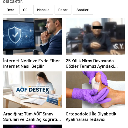
olacaktır.
Dere
Gül
Mahalle
Pazar
Saatleri
İnternet Nedir ve Evde Fiber
25 Yıllık Miras Davasında
İnternet Nasıl Seçilir
Gözler Temmuz Ayındaki
Karar Duruşmasına Çevrildi
Aradığınız Tüm AÖF Sınav
Ortopodoloji İle Diyabetik
Soruları ve Canlı Açıköğretim
Ayak Yarası Tedavisi
Forumu Burada