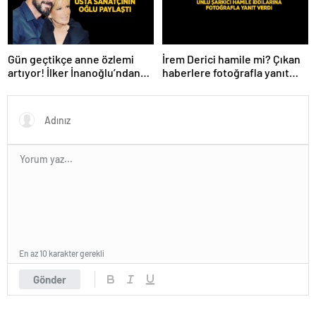
Gün geçtikçe anne özlemi
İrem Derici hamile mi? Çıkan
artıyor! İlker İnanoğlu’ndan
haberlere fotoğrafla yanıt
duygu yüklü paylaşım
verdi
En az 10 karakter gerekli
Gönder