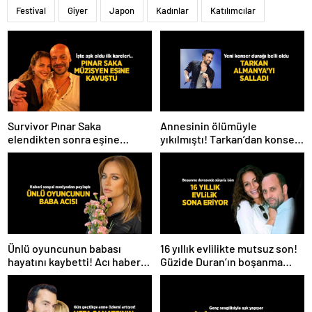
Festival
Giyer
Japon
Kadınlar
Katılımcılar
Survivor Pınar Saka
Annesinin ölümüyle
elendikten sonra eşine
yıkılmıştı! Tarkan’dan konser
kavuştu! Aşk dolu fotoğrafını
paylaşımı
Instagram’dan paylaştı
Ünlü oyuncunun babası
16 yıllık evlilikte mutsuz son!
hayatını kaybetti! Acı haberi
Güzide Duran’ın boşanma
sosyal medyadan duyurdu
davasında sürpriz isim tanık
oldu