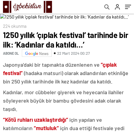
224 okunma
1250 yıllık ‘çıplak festival’ tarihinde bir
ilk: ‘Kadınlar da katıldı…’
22 Mart 2024 00:27
ABONE OL
News
Japonya’daki bir tapınakta düzenlenen ve
“çıplak
festival”
(hadaka matsuri) olarak adlandırılan etkinliğe
bin 250 yıllık tarihinde ilk kez kadınlar da katıldı.
Kadınlar, mor cübbeler giyerek ve heyecanla ilahiler
söyleyerek büyük bir bambu gövdesini adak olarak
taşıdı.
“Kötü ruhları uzaklaştırdığı”
için yapılan ve
katılımcıların
“mutluluk”
için dua ettiği festivale yedi