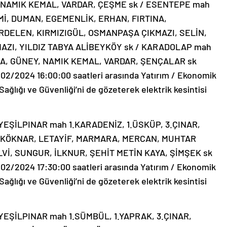
NAMIK KEMAL, VARDAR, ÇEŞME sk / ESENTEPE mah
AMİ, DUMAN, EGEMENLİK, ERHAN, FIRTINA,
DELEN, KIRMIZIGÜL, OSMANPAŞA ÇIKMAZI, SELİN,
ZI, YILDIZ TABYA ALİBEYKÖY sk / KARADOLAP mah
A, GÜNEY, NAMIK KEMAL, VARDAR, ŞENÇALAR sk
/02/2024 16:00:00 saatleri arasında Yatırım / Ekonomik
ağlığı ve Güvenliği’ni de gözeterek elektrik kesintisi
EŞİLPINAR mah 1.KARADENİZ, 1.ÜSKÜP, 3.ÇINAR,
 KÖKNAR, LETAYİF, MARMARA, MERCAN, MUHTAR
LVİ, SUNGUR, İLKNUR, ŞEHİT METİN KAYA, ŞİMŞEK sk
02/2024 17:30:00 saatleri arasında Yatırım / Ekonomik
ağlığı ve Güvenliği’ni de gözeterek elektrik kesintisi
EŞİLPINAR mah 1.SÜMBÜL, 1.YAPRAK, 3.ÇINAR,