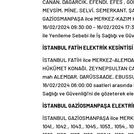
CANAN, DAĞARCIK, EFENDİ, EFES , G
MEVSİM, MİNE, SELVİ, SEMERKANT, ŞA
GAZİOSMANPAŞA ilce MERKEZ-KAZIM KA
16/02/2024 09:30:00 – 16/02/2024 17:3
ile Yenileme Sebebi ile İş Sağlığı ve Güv
İSTANBUL FATİH ELEKTRİK KESİNTİSİ
İSTANBUL FATİH ilce MERKEZ-ALEMDA
HÜKÜMET KONAĞI, ZEYNEPSULTAN CA
mah ALEMDAR, DARÜSSAADE, EBUSSUUD
16/02/2024 06:00:00 saatleri arasında 
Sağlığı ve Güvenliği’ni de gözeterek elek
İSTANBUL GAZİOSMANPAŞA ELEKTRİK 
İSTANBUL GAZİOSMANPAŞA ilce MERKE
1041., 1042., 1043., 1045., 1053., 1054., 10