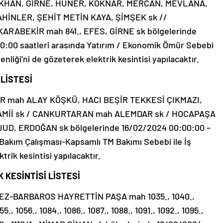
ÖKHAN, GİRNE, HÜNER, KÖKNAR, MERCAN, MEVLANA,
HİNLER, ŞEHİT METİN KAYA, ŞİMŞEK sk //
RABEKİR mah 841., EFES, GİRNE sk bölgelerinde
0:00 saatleri arasında Yatırım / Ekonomik Ömür Sebebi
enliği’ni de gözeterek elektrik kesintisi yapılacaktır.
 LİSTESİ
R mah ALAY KÖŞKÜ, HACI BEŞİR TEKKESİ ÇIKMAZI,
Mİİ sk / CANKURTARAN mah ALEMDAR sk / HOCAPAŞA
, ERDOĞAN sk bölgelerinde 16/02/2024 00:00:00 –
Bakım Çalışması-Kapsamlı TM Bakımı Sebebi ile İş
trik kesintisi yapılacaktır.
KESİNTİSİ LİSTESİ
Z-BARBAROS HAYRETTİN PAŞA mah 1035., 1040.,
55., 1056., 1084., 1086., 1087., 1088., 1091., 1092., 1095.,