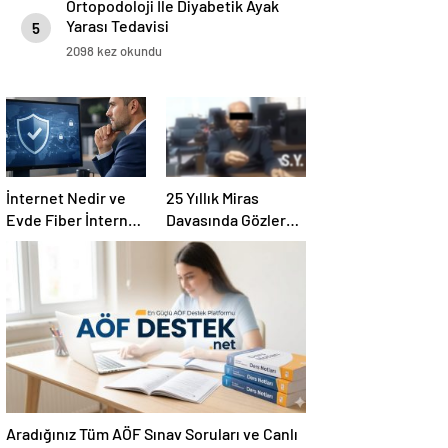
Ortopodoloji İle Diyabetik Ayak
Yarası Tedavisi
5
2098 kez okundu
İnternet Nedir ve
25 Yıllık Miras
Evde Fiber İnternet
Davasında Gözler
Nasıl Seçilir
Temmuz Ayındaki
Karar Duruşmasına
Çevrildi
Aradığınız Tüm AÖF Sınav Soruları ve Canlı