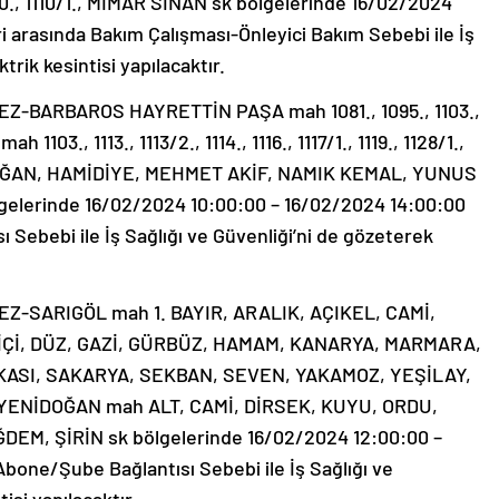
, 1110., 1110/1., MİMAR SİNAN sk bölgelerinde 16/02/2024
i arasında Bakım Çalışması-Önleyici Bakım Sebebi ile İş
trik kesintisi yapılacaktır.
-BARBAROS HAYRETTİN PAŞA mah 1081., 1095., 1103.,
3., 1113., 1113/2., 1114., 1116., 1117/1., 1119., 1128/1.,
OĞAN, HAMİDİYE, MEHMET AKİF, NAMIK KEMAL, YUNUS
elerinde 16/02/2024 10:00:00 – 16/02/2024 14:00:00
 Sebebi ile İş Sağlığı ve Güvenliği’ni de gözeterek
-SARIGÖL mah 1. BAYIR, ARALIK, AÇIKEL, CAMİ,
Çİ, DÜZ, GAZİ, GÜRBÜZ, HAMAM, KANARYA, MARMARA,
ASI, SAKARYA, SEKBAN, SEVEN, YAKAMOZ, YEŞİLAY,
 YENİDOĞAN mah ALT, CAMİ, DİRSEK, KUYU, ORDU,
EM, ŞİRİN sk bölgelerinde 16/02/2024 12:00:00 –
bone/Şube Bağlantısı Sebebi ile İş Sağlığı ve