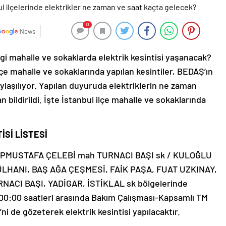
0
News
gi mahalle ve sokaklarda elektrik kesintisi yaşanacak?
lçe mahalle ve sokaklarında yapılan kesintiler, BEDAŞ’ın
ylaşılıyor. Yapılan duyuruda elektriklerin ne zaman
ildirildi. İşte İstanbul ilçe mahalle ve sokaklarında
İSİ LİSTESİ
İPMUSTAFA ÇELEBİ mah TURNACI BAŞI sk / KULOĞLU
LHANI, BAŞ AĞA ÇEŞMESİ, FAİK PAŞA, FUAT UZKINAY,
ACI BAŞI, YADİGAR, İSTİKLAL sk bölgelerinde
0:00 saatleri arasında Bakım Çalışması-Kapsamlı TM
’ni de gözeterek elektrik kesintisi yapılacaktır.