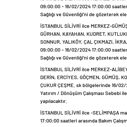
09:00:00 – 16/02/2024 17:00:00 saatler
Sağlığı ve Güvenliği’ni de gözeterek elek
İSTANBUL SİLİVRİ ilce MERKEZ-GÜMÜ
GÜRHAN, KAYAHAN, KUDRET, KUTLUK
SONNUR, YALIKÖY, ÇAL ÇIKMAZI, İKRA, 
09:00:00 – 16/02/2024 17:00:00 saatler
Sağlığı ve Güvenliği’ni de gözeterek elek
İSTANBUL SİLİVRİ ilce MERKEZ-ALİBE
DERİN, ERCİYES, GÖÇMEN, GÜMÜŞ, K
ÇUKUR ÇEŞME. sk bölgelerinde 16/02/2
Yatırım / Dönüşüm Çalışması Sebebi ile İ
yapılacaktır.
İSTANBUL SİLİVRİ ilce -SELİMPAŞA mah
17:00:00 saatleri arasında Bakım Çalışm