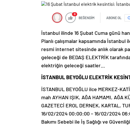
0
BEĞENDİM
ABONE OL
İstanbul ilinde 16 Şubat Cuma günü han
Planlı çalışmalar kapsamında İstanbul i
resmi internet sitesinde anlık olarak pa
geleceği de BEDAŞ ELEKTRİK tarafından b
elektriğin geleceği saatler…
İSTANBUL BEYOĞLU ELEKTRİK KESİNT
İSTANBUL BEYOĞLU ilce MERKEZ-KAT
mah AYHAN IŞIK, AĞA HAMAMI, AĞA KÜ
GAZETECİ EROL DERNEK, KARTAL, TURN
16/02/2024 00:00:00 – 16/02/2024 06:0
Bakımı Sebebi ile İş Sağlığı ve Güvenliği