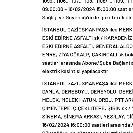
1099., 1106., 1107., 1108., 1108/1., 1109.
09:00:00 – 16/02/2024 15:00:00 saatler
Sağlığı ve Güvenliği’ni de gözeterek elek
İSTANBUL GAZİOSMANPAŞA ilce MERKEZ
ESKİ EDİRNE ASFALTI sk / KARADENİZ mah 110
ESKİ EDİRNE ASFALTI, GENERAL ALD
EMRE, ZİYA GÖKALP, ÇAKIRCALI sk bölg
saatleri arasında Abone/Şube Bağlantısı
elektrik kesintisi yapılacaktır.
İSTANBUL GAZİOSMANPAŞA ilce MERKEZ
DAMLA, DEREBOYU, DEREYOLU, DEREİ
MELEK, MELEK HATUN, ORDU, PTT ARK
ÇİMENTEPE, ÇİÇEKLİTEPE, ŞİRİN sk /
SİNEMA, SİNEMA ARKASI, YEŞİLAY, ÇİĞD
16/02/2024 16:00:00 saatleri arasında A