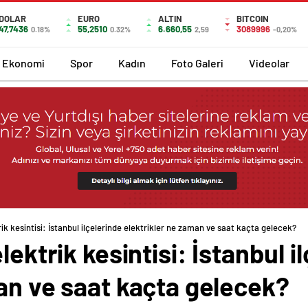
DOLAR
EURO
ALTIN
BITCOIN
47,7436
55,2510
6.660,55
3089996
0.18%
0.32%
2,59
-0,20%
Ekonomi
Spor
Kadın
Foto Galeri
Videolar
rik kesintisi: İstanbul ilçelerinde elektrikler ne zaman ve saat kaçta gelecek?
lektrik kesintisi: İstanbul i
an ve saat kaçta gelecek?