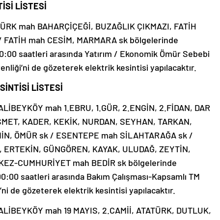
İSİ LİSTESİ
ÜRK mah BAHARÇİÇEĞİ, BUZAĞLIK ÇIKMAZI, FATİH
 FATİH mah CESİM, MARMARA sk bölgelerinde
0:00 saatleri arasında Yatırım / Ekonomik Ömür Sebebi
enliği’ni de gözeterek elektrik kesintisi yapılacaktır.
İNTİSİ LİSTESİ
İBEYKÖY mah 1.EBRU, 1.GÜR, 2.ENGİN, 2.FİDAN, DAR
MET, KADER, KEKİK, NURDAN, SEYHAN, TARKAN,
İN, ÖMÜR sk / ESENTEPE mah SİLAHTARAĞA sk /
, ERTEKİN, GÜNGÖREN, KAYAK, ULUDAĞ, ZEYTİN,
RKEZ-CUMHURİYET mah BEDİR sk bölgelerinde
0:00 saatleri arasında Bakım Çalışması-Kapsamlı TM
’ni de gözeterek elektrik kesintisi yapılacaktır.
LİBEYKÖY mah 19 MAYIS, 2.CAMİİ, ATATÜRK, DUTLUK,