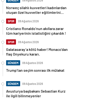
GÜNDEM
09 Ağustos 2026
Norweç silahlı kuvvetleri kadınlardan
oluşan özel kuvvetler eğitimlerini
başlattı.
SPOR
09 Ağustos 2026
Cristiano Ronaldo’nun akıllara zarar
tüm kariyerinin istatistiğini çıkardık !
SPOR
09 Ağustos 2026
Galatasaray’a kötü haber! Monaco’dan
flaş Onyekuru kararı.
GÜNDEM
09 Ağustos 2026
Trump’tan seçim sonrası ilk mülakat
GÜNDEM
09 Ağustos 2026
Avusturya başbakanı Sebastian Kurz
ile ilgili bilinmeyenler