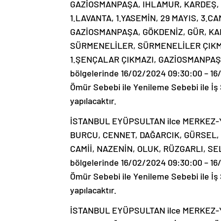
GAZİOSMANPAŞA, IHLAMUR, KARDEŞ, 
1.LAVANTA, 1.YASEMİN, 29 MAYIS, 3.C
GAZİOSMANPAŞA, GÖKDENİZ, GÜR, KAR
SÜRMENELİLER, SÜRMENELİLER ÇIKMA
1.ŞENÇALAR ÇIKMAZI, GAZİOSMANPAŞ
bölgelerinde 16/02/2024 09:30:00 – 16
Ömür Sebebi ile Yenileme Sebebi ile İş S
yapılacaktır.
İSTANBUL EYÜPSULTAN ilce MERKEZ-Y
BURCU, CENNET, DAĞARCIK, GÜRSEL,
CAMİİ, NAZENİN, OLUK, RÜZGARLI, SE
bölgelerinde 16/02/2024 09:30:00 – 16/
Ömür Sebebi ile Yenileme Sebebi ile İş S
yapılacaktır.
İSTANBUL EYÜPSULTAN ilce MERKEZ-Y