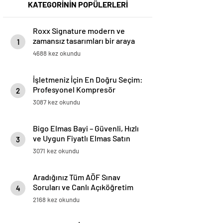
KATEGORİNİN POPÜLERLERİ
Roxx Signature modern ve
zamansız tasarımları bir araya
1
getiriyor
4688 kez okundu
İşletmeniz İçin En Doğru Seçim:
Profesyonel Kompresör
2
Markaları Rehberi
3087 kez okundu
Bigo Elmas Bayi – Güvenli, Hızlı
ve Uygun Fiyatlı Elmas Satın
3
Almanın Yeni Adresi
3071 kez okundu
Aradığınız Tüm AÖF Sınav
Soruları ve Canlı Açıköğretim
4
Forumu Burada
2168 kez okundu