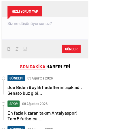
HIZLI YORUM YAP
GÖNDER
SON DAKİKA
HABERLERİ
GÜNDEM
09 Ağustos 2026
Joe Biden 6 aylık hedeflerini açıkladı.
Senato buz gibi…
SPOR
09 Ağustos 2026
En fazla kızaran takım Antalyaspor!
Tam 5 futbolcu….