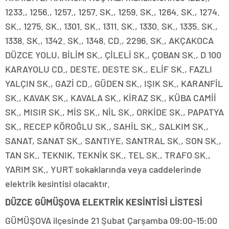
1233., 1256., 1257., 1257. SK., 1259. SK., 1264. SK., 1274.
SK., 1275. SK., 1301. SK., 1311. SK., 1330. SK., 1335. SK.,
1338. SK., 1342. SK., 1348. CD., 2296. SK., AKÇAKOCA
DÜZCE YOLU, BİLİM SK., ÇİLELİ SK., ÇOBAN SK., D 100
KARAYOLU CD., DESTE, DESTE SK., ELİF SK., FAZLI
YALÇIN SK., GAZİ CD., GÜDEN SK., IŞIK SK., KARANFİL
SK., KAVAK SK., KAVALA SK., KİRAZ SK., KÜBA CAMİİ
SK., MISIR SK., MİS SK., NİL SK., ORKİDE SK., PAPATYA
SK., RECEP KÖROĞLU SK., SAHİL SK., SALKIM SK.,
SANAT, SANAT SK., SANTIYE, SANTRAL SK., SON SK.,
TAN SK., TEKNIK, TEKNİK SK., TEL SK., TRAFO SK.,
YARIM SK., YURT sokaklarında veya caddelerinde
elektrik kesintisi olacaktır.
DÜZCE GÜMÜŞOVA ELEKTRİK KESİNTİSİ LİSTESİ
GÜMÜŞOVA ilçesinde 21 Şubat Çarşamba 09:00-15:00