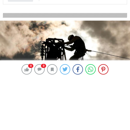
0
0
0
0
214 okunma
21 Şubat SAKARYA elektrik kesintisi:
SAKARYA ilçelerinde elektrikler ne
zaman ve saat kaçta gelecek?