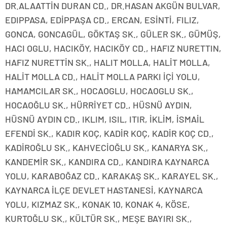
DR.ALAATTİN DURAN CD., DR.HASAN AKGÜN BULVAR,
EDIPPASA, EDİPPAŞA CD., ERCAN, ESİNTİ, FILIZ,
GONCA, GONCAGÜL, GÖKTAŞ SK., GÜLER SK., GÜMÜŞ,
HACI OGLU, HACIKÖY, HACIKÖY CD., HAFIZ NURETTIN,
HAFIZ NURETTİN SK., HALIT MOLLA, HALİT MOLLA,
HALİT MOLLA CD., HALİT MOLLA PARKI İÇİ YOLU,
HAMAMCILAR SK., HOCAOGLU, HOCAOGLU SK.,
HOCAOĞLU SK., HÜRRİYET CD., HÜSNÜ AYDIN,
HÜSNÜ AYDIN CD., IKLIM, ISIL, ITIR, İKLİM, İSMAİL
EFENDİ SK., KADIR KOÇ, KADİR KOÇ, KADİR KOÇ CD.,
KADİROĞLU SK., KAHVECİOĞLU SK., KANARYA SK.,
KANDEMİR SK., KANDIRA CD., KANDIRA KAYNARCA
YOLU, KARABOĞAZ CD., KARAKAŞ SK., KARAYEL SK.,
KAYNARCA İLÇE DEVLET HASTANESİ, KAYNARCA
YOLU, KIZMAZ SK., KONAK 10, KONAK 4, KÖSE,
KURTOĞLU SK., KÜLTÜR SK., MEŞE BAYIRI SK.,