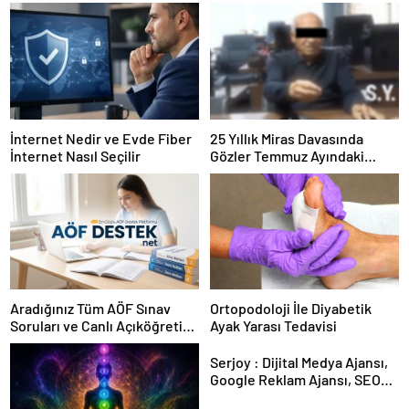
İnternet Nedir ve Evde Fiber
25 Yıllık Miras Davasında
İnternet Nasıl Seçilir
Gözler Temmuz Ayındaki
Karar Duruşmasına Çevrildi
Aradığınız Tüm AÖF Sınav
Ortopodoloji İle Diyabetik
Soruları ve Canlı Açıköğretim
Ayak Yarası Tedavisi
Forumu Burada
Serjoy : Dijital Medya Ajansı,
Google Reklam Ajansı, SEO
Ajansı ve Web Tasarım Ajansı