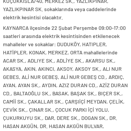
KÜÇÜKKISLA/40, MERKEZ SK., YAZLIKPINAR,
YAZLIKPINAR SK. sokaklarında veya caddelerinde
elektrik kesintisi olacaktır.
KAYNARCA ilçesinde 22 Şubat Perşembe 09:00-17:00
saatleri arasında elektrik kesintisinden etkilenecek
mahalleler ve sokaklar: DUDUKÖY, HATIPLER,
HATİPLER, KONAK, MERKEZ, ORTA mahallelerinde
ACAR SK., ADLIYE SK., ADLİYE SK., AKARSU SK.,
AKASYA, AKIN, AKINCI, AKSOY, AKSOY SK., ALI NUR
GEBES, ALİ NUR GEBEŞ, ALİ NUR GEBEŞ CD., ARDIÇ,
AYAN, AYAN SK., AYDIN, AZIZ DURAN CD., AZİZ DURAN
CD., BALTAOĞLU SK., BASAK, BAŞAK SK., BIÇER SK.,
CAMİİ SK., ÇAKALLAR SK., ÇARŞIİÇİ MEYDAN, ÇELİK,
ÇEVİK SK., ÇINAR SK., ÇOCUK PARKI İÇİ YOLU,
ÇUKURKUYU SK., DAR, DERE SK., DOGAN SK., DR.
HASAN AKGÜN, DR. HASAN AKGÜN BULVAR,