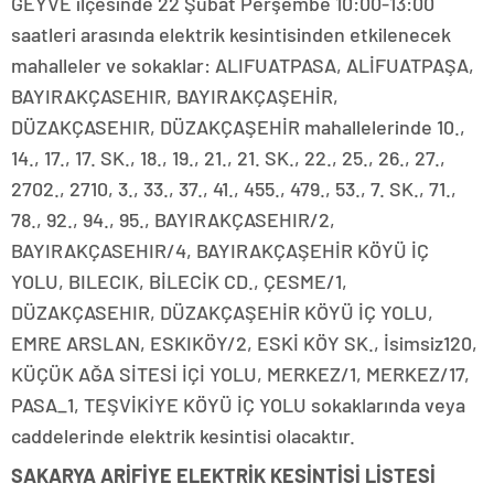
GEYVE ilçesinde 22 Şubat Perşembe 10:00-13:00
saatleri arasında elektrik kesintisinden etkilenecek
mahalleler ve sokaklar: ALIFUATPASA, ALİFUATPAŞA,
BAYIRAKÇASEHIR, BAYIRAKÇAŞEHİR,
DÜZAKÇASEHIR, DÜZAKÇAŞEHİR mahallelerinde 10.,
14., 17., 17. SK., 18., 19., 21., 21. SK., 22., 25., 26., 27.,
2702., 2710, 3., 33., 37., 41., 455., 479., 53., 7. SK., 71.,
78., 92., 94., 95., BAYIRAKÇASEHIR/2,
BAYIRAKÇASEHIR/4, BAYIRAKÇAŞEHİR KÖYÜ İÇ
YOLU, BILECIK, BİLECİK CD., ÇESME/1,
DÜZAKÇASEHIR, DÜZAKÇAŞEHİR KÖYÜ İÇ YOLU,
EMRE ARSLAN, ESKIKÖY/2, ESKİ KÖY SK., İsimsiz120,
KÜÇÜK AĞA SİTESİ İÇİ YOLU, MERKEZ/1, MERKEZ/17,
PASA_1, TEŞVİKİYE KÖYÜ İÇ YOLU sokaklarında veya
caddelerinde elektrik kesintisi olacaktır.
SAKARYA ARİFİYE ELEKTRİK KESİNTİSİ LİSTESİ