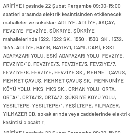
ARİFİYE ilçesinde 22 Şubat Perşembe 09:00-15:00
saatleri arasında elektrik kesintisinden etkilenecek
mahalleler ve sokaklar: ADLIYE, ADLİYE, AKÇAY,
FEVZIYE, FEVZİYE, SÜKRIYE, ŞÜKRİYE
mahallelerinde 1522, 1522 SK., 1530., 1530. SK., 1532,
1544, ADLİYE, BAYIR, BAYIR/1, CAMI, CAMİ, ESKI
ADAPAZARI YOLU, ESKİ ADAPAZARI YOLU, FEVZIYE,
FEVZIYE/10, FEVZIYE/3, FEVZIYE/5, FEVZIYE/7,
FEVZIYE/8, FEVZİYE, FEVZİYE SK., MEHMET ÇAVUS,
MEHMET ÇAVUŞ, MEHMET ÇAVUŞ SK., MEMNUNİYE
KÖYÜ YOLU, MKS, MKS SK., ORMAN YOLU, ORTA,
ORTA/1, ORTA/12, ORTA/2, ŞÜKRİYE KÖYÜ YOLU,
YESILTEPE, YESILTEPE/1, YEŞİLTEPE, YILMAZER,
YILMAZER CD. sokaklarında veya caddelerinde elektrik
kesintisi olacaktır.
ARİFİYE ilçesinde 22 Şubat Perşembe 09:00-15:00