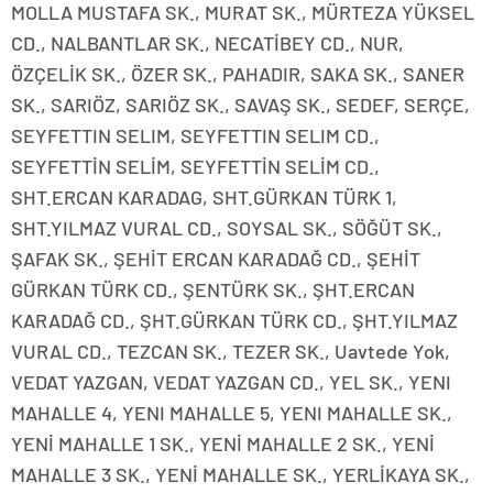
MOLLA MUSTAFA SK., MURAT SK., MÜRTEZA YÜKSEL
CD., NALBANTLAR SK., NECATİBEY CD., NUR,
ÖZÇELİK SK., ÖZER SK., PAHADIR, SAKA SK., SANER
SK., SARIÖZ, SARIÖZ SK., SAVAŞ SK., SEDEF, SERÇE,
SEYFETTIN SELIM, SEYFETTIN SELIM CD.,
SEYFETTİN SELİM, SEYFETTİN SELİM CD.,
SHT.ERCAN KARADAG, SHT.GÜRKAN TÜRK 1,
SHT.YILMAZ VURAL CD., SOYSAL SK., SÖĞÜT SK.,
ŞAFAK SK., ŞEHİT ERCAN KARADAĞ CD., ŞEHİT
GÜRKAN TÜRK CD., ŞENTÜRK SK., ŞHT.ERCAN
KARADAĞ CD., ŞHT.GÜRKAN TÜRK CD., ŞHT.YILMAZ
VURAL CD., TEZCAN SK., TEZER SK., Uavtede Yok,
VEDAT YAZGAN, VEDAT YAZGAN CD., YEL SK., YENI
MAHALLE 4, YENI MAHALLE 5, YENI MAHALLE SK.,
YENİ MAHALLE 1 SK., YENİ MAHALLE 2 SK., YENİ
MAHALLE 3 SK., YENİ MAHALLE SK., YERLİKAYA SK.,