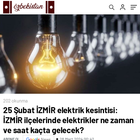
kaçta gelecek?
202 okunma
25 Şubat İZMİR elektrik kesintisi:
İZMİR ilçelerinde elektrikler ne zaman
ve saat kaçta gelecek?
28 Mart 2024 00:42
ABONE OL
News