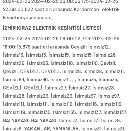
2024-02-25 2024-02-25 23:00:06.175-2024-02-25
23:50:00.622 saatleri arasında Karaorman; elektrik
kesintisi yaşanacaktır.
İZMİR KIRAZ ELEKTRİK KESİNTİSİ LİSTESİ
2024-02-25 2024-02-25 09:00:02.703-2024-02-25
16:00:15.879 saatleri arasında Cevizli; İsimsiz12,
İsimsiz13, İsimsiz13, İsimsiz15, İsimsiz15, İsimsiz26,
İsimsiz26, İsimsiz95, İsimsiz110, İsimsiz110, Çevizli,
Çevizli, CEVİZLİ, CEVİZLİ, İsimsiz8, İsimsiz8, İsimsiz11,
İsimsiz96, İsimsiz96, İsimsiz11, , , İsimsiz5, İsimsiz5,
CEVİZLİ, CEVİZLİ, İsimsiz27, İsimsiz27, İsimsiz28,
İsimsiz28, İsimsiz29, İsimsiz29, İsimsiz97, İsimsiz97,
İsimsiz111, İsimsiz111, İsimsiz116, İsimsiz116, İsimsiz119,
İsimsiz119, İsimsiz135, İsimsiz135, İsimsiz137, İsimsiz137,
BALYAKASI, BALYAKASI, İsimsiz3, İsimsiz3, İsimsiz9,
İsimsiz9, YAMANLAR, YAMANLAR, İsimsiz31, İsimsiz31,