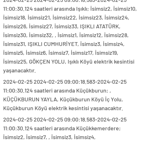
11:00:30.124 saatleri arasında Işıklı; İsimsiz2, İsimsiz10,
İsimsiz18, İsimsiz21, İsimsiz22, İsimsiz23, İsimsiz24,
İsimsiz26, İsimsiz27, İsimsiz33, IŞIKLI ATATÜRK,
İsimsiz30, İsimsiz32, , İsimsiz1, İsimsiz12, İsimsiz28,
İsimsiz31, IŞIKLI CUMHURİYET, İsimsiz3, İsimsiz4,
İsimsiz5, İsimsiz6, İsimsiz7, İsimsiz17, İsimsiz19,
İsimsiz25, GÖKÇEN YOLU, Işıklı Köyü elektrik kesintisi
yaşanacaktır.
2024-02-25 2024-02-25 09:00:18.583-2024-02-25
11:00:30.124 saatleri arasında Küçükburun; ,
KÜÇÜKBURUN YAYLA, Küçükburun Köyü İç Yolu,
Küçükburun Köyü elektrik kesintisi yaşanacaktır.
2024-02-25 2024-02-25 09:00:18.583-2024-02-25
11:00:30.124 saatleri arasında Küçükkemerdere;
İsimsiz2, İsimsiz7, , İsimsiz3, İsimsiz4,