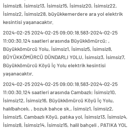
İsimsiz8, İsimsiz13, İsimsiz15, İsimsiz20, İsimsiz22,
İsimsiz2, İsimsiz28, büyükkemerdere ara yol elektrik
kesintisi yaşanacaktır.
2024-02-25 2024-02-25 09:00:18.583-2024-02-25
11:00:30.124 saatleri arasında Büyükkömürcü; ,
Büyükkömürcü Yolu, İsimsiz1, İsimsiz5, İsimsiz8,
BÜYÜKKÖMÜRCÜ DÜNDARLI YOLU, İsimsiz3, İsimsiz7,
Büyükkömürcü Köyü İç Yolu elektrik kesintisi
yaşanacaktır.
2024-02-25 2024-02-25 09:00:18.583-2024-02-25
11:00:30.124 saatleri arasında Cambazlı; İsimsiz10,
İsimsiz12, İsimsiz16, Büyükkömürcü Köyü İç Yolu,
halılbahcelı, , bozuk bahce sk., İsimsiz1, İsimsiz2,
İsimsiz5, Cambazlı Köyü, patıka yol, İsimsiz13, İsimsiz4,
İsimsiz8, İsimsiz14, İsimsiz15, halil bahçeli , PATIKA YOL