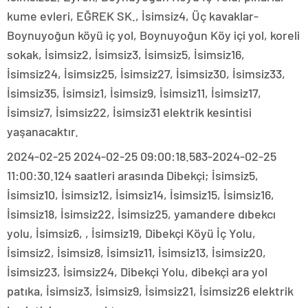
kume evleri, EĞREK SK., İsimsiz4, Üç kavaklar-
Boynuyoğun köyü iç yol, Boynuyoğun Köy içi yol, koreli
sokak, İsimsiz2, İsimsiz3, İsimsiz5, İsimsiz16,
İsimsiz24, İsimsiz25, İsimsiz27, İsimsiz30, İsimsiz33,
İsimsiz35, İsimsiz1, İsimsiz9, İsimsiz11, İsimsiz17,
İsimsiz7, İsimsiz22, İsimsiz31 elektrik kesintisi
yaşanacaktır.
2024-02-25 2024-02-25 09:00:18.583-2024-02-25
11:00:30.124 saatleri arasında Dibekçi; İsimsiz5,
İsimsiz10, İsimsiz12, İsimsiz14, İsimsiz15, İsimsiz16,
İsimsiz18, İsimsiz22, İsimsiz25, yamandere dıbekcı
yolu, İsimsiz6, , İsimsiz19, Dibekçi Köyü İç Yolu,
İsimsiz2, İsimsiz8, İsimsiz11, İsimsiz13, İsimsiz20,
İsimsiz23, İsimsiz24, Dibekçi Yolu, dibekçi ara yol
patıka, İsimsiz3, İsimsiz9, İsimsiz21, İsimsiz26 elektrik