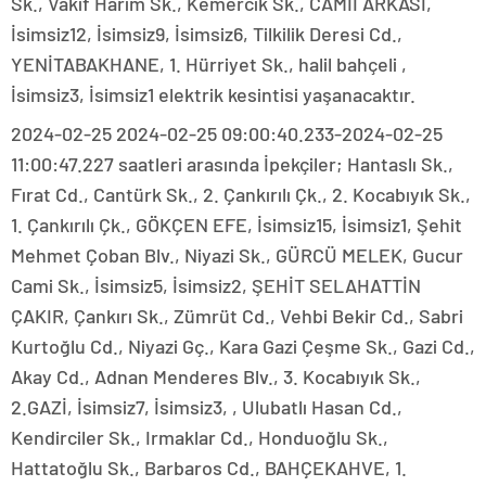
Sk., Vakıf Harım Sk., Kemercik Sk., CAMİİ ARKASI,
İsimsiz12, İsimsiz9, İsimsiz6, Tilkilik Deresi Cd.,
YENİTABAKHANE, 1. Hürriyet Sk., halil bahçeli ,
İsimsiz3, İsimsiz1 elektrik kesintisi yaşanacaktır.
2024-02-25 2024-02-25 09:00:40.233-2024-02-25
11:00:47.227 saatleri arasında İpekçiler; Hantaslı Sk.,
Fırat Cd., Cantürk Sk., 2. Çankırılı Çk., 2. Kocabıyık Sk.,
1. Çankırılı Çk., GÖKÇEN EFE, İsimsiz15, İsimsiz1, Şehit
Mehmet Çoban Blv., Niyazi Sk., GÜRCÜ MELEK, Gucur
Cami Sk., İsimsiz5, İsimsiz2, ŞEHİT SELAHATTİN
ÇAKIR, Çankırı Sk., Zümrüt Cd., Vehbi Bekir Cd., Sabri
Kurtoğlu Cd., Niyazi Gç., Kara Gazi Çeşme Sk., Gazi Cd.,
Akay Cd., Adnan Menderes Blv., 3. Kocabıyık Sk.,
2.GAZİ, İsimsiz7, İsimsiz3, , Ulubatlı Hasan Cd.,
Kendirciler Sk., Irmaklar Cd., Honduoğlu Sk.,
Hattatoğlu Sk., Barbaros Cd., BAHÇEKAHVE, 1.