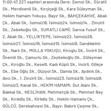
11:00:47.227 saatleri arasında Dere; Şemsi Sk., Süratli
Sk., Merdivenli Sk., Kırçiçeği Sk., Kara Süleyman Sk.,
Hekim Hamam Yokuşu, Bayır Sk., BAHÇEKAHVE, Abalı
Çk., Abalı Sk., İsimsiz18, İsimsiz24, İsimsiz14, , Zincirli
Sk., Zebekoğlu Sk., SURATLI CAMİİ, Sarıca Yusuf Sk.,
2. Abalı Sk., YELLİKTEPE, İsimsiz22, İsimsiz28,
İsimsiz27, İsimsiz16, İsimsiz10, İsimsiz9, Sandıkeimi
Sk., Narlı Sk., MOLLA YOKUŞU, Kiroglu Sk., İncirli Sk.,
Önemli Sk., Çamurlu Sk., Zeybekoğlu Sk., Süleyman
Çk., Kıroğlu Sk., Keselli, Kadı Küpü Sk., Incirli, Gökçe
Sk., Ebe Oğlu Sk., Düzyol Sk., Damla Sk., Aydınlı Sk.,
Avcı Sk., 1. Zincirli Sk., İsimsiz23, İsimsiz19, İsimsiz8,
İsimsiz3, Kanal Sk., HEKİM HAMAMI, Dut Alanı Sk.,
Bakkal Sk., NESLİHAN, Mehmetçik Sk., Mehmet Bey
Sk., Kırıkdiş Sk., Kirkdis Sk., Hekim Hamamı Çk.,
GÜLCÜ, Derekahvesi Sk., Bayır, Bakırlı Çeşme Sk.,