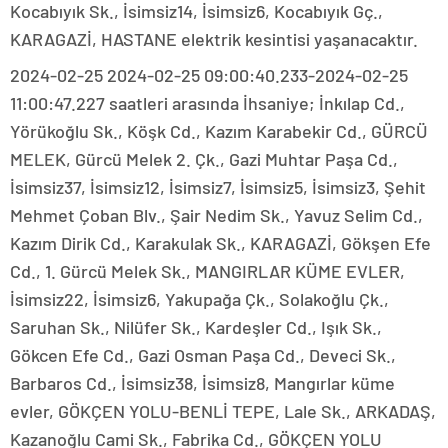
Kocabıyık Sk., İsimsiz14, İsimsiz6, Kocabıyık Gç.,
KARAGAZİ, HASTANE elektrik kesintisi yaşanacaktır.
2024-02-25 2024-02-25 09:00:40.233-2024-02-25
11:00:47.227 saatleri arasında İhsaniye; İnkılap Cd.,
Yörükoğlu Sk., Köşk Cd., Kazım Karabekir Cd., GÜRCÜ
MELEK, Gürcü Melek 2. Çk., Gazi Muhtar Paşa Cd.,
İsimsiz37, İsimsiz12, İsimsiz7, İsimsiz5, İsimsiz3, Şehit
Mehmet Çoban Blv., Şair Nedim Sk., Yavuz Selim Cd.,
Kazım Dirik Cd., Karakulak Sk., KARAGAZİ, Gökşen Efe
Cd., 1. Gürcü Melek Sk., MANGIRLAR KÜME EVLER,
İsimsiz22, İsimsiz6, Yakupağa Çk., Solakoğlu Çk.,
Saruhan Sk., Nilüfer Sk., Kardeşler Cd., Işık Sk.,
Gökcen Efe Cd., Gazi Osman Paşa Cd., Deveci Sk.,
Barbaros Cd., İsimsiz38, İsimsiz8, Mangırlar küme
evler, GÖKÇEN YOLU-BENLİ TEPE, Lale Sk., ARKADAŞ,
Kazanoğlu Cami Sk., Fabrika Cd., GÖKÇEN YOLU