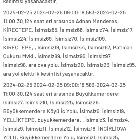
kesintisi yaşanacaktır.
2024-02-25 2024-02-25 09:00:18.583-2024-02-25
11:00:30.124 saatleri arasında Adnan Menderes;
KİRECTEPE, İsimsiz65, İsimsiz66, İsimsiz74, İsimsiz17,
İsimsiz24, İsimsiz69, İsimsiz70, İsimsiz109,
KİREÇTEPE, , İsimsiz19, İsimsiz44, İsimsiz67, Patlıcan
Çukuru Mvki., İsimsiz89, İsimsiz96, İsimsiz97,
İsimsiz98, ara ova yolu, İsimsiz20, İsimsiz23, İsimsiz95,
ara yol elektrik kesintisi yaşanacaktır.
2024-02-25 2024-02-25 09:00:18.583-2024-02-25
11:00:30.124 saatleri arasında Büyükkemerdere;
İsimsiz7, İsimsiz10, İsimsiz25, İsimsiz26,
Büyükkemerdere Köyü İç Yolu, İsimsiz6, İsimsiz19,
YELLİKTEPE, buyukkemerdere, , İsimsiz3, İsimsiz4,
İsimsiz9, İsimsiz11, İsimsiz12, İsimsiz18, İNCİRLİOVA
YOLU, Büyükkemerdere Yolu, İsimsiz1, İsimsiz5,