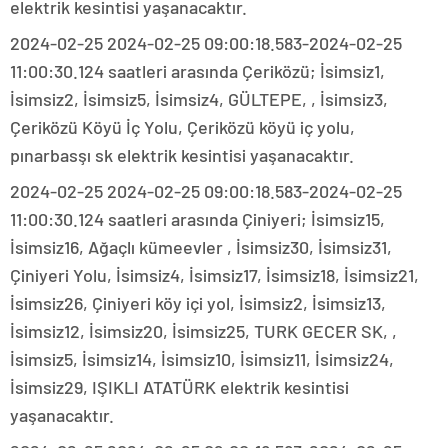
elektrik kesintisi yaşanacaktır.
2024-02-25 2024-02-25 09:00:18.583-2024-02-25
11:00:30.124 saatleri arasında Çeriközü; İsimsiz1,
İsimsiz2, İsimsiz5, İsimsiz4, GÜLTEPE, , İsimsiz3,
Çeriközü Köyü İç Yolu, Çeriközü köyü iç yolu,
pınarbasşı sk elektrik kesintisi yaşanacaktır.
2024-02-25 2024-02-25 09:00:18.583-2024-02-25
11:00:30.124 saatleri arasında Çiniyeri; İsimsiz15,
İsimsiz16, Ağaçlı kümeevler , İsimsiz30, İsimsiz31,
Çiniyeri Yolu, İsimsiz4, İsimsiz17, İsimsiz18, İsimsiz21,
İsimsiz26, Çiniyeri köy içi yol, İsimsiz2, İsimsiz13,
İsimsiz12, İsimsiz20, İsimsiz25, TURK GECER SK, ,
İsimsiz5, İsimsiz14, İsimsiz10, İsimsiz11, İsimsiz24,
İsimsiz29, IŞIKLI ATATÜRK elektrik kesintisi
yaşanacaktır.