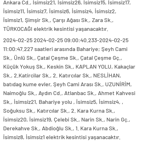
Ankara Cd., İsimsiz21, İsimsiz26, İsimsiz15, İsimsiz17,
İsimsiz11, İsimsiz7, İsimsiz6, İsimsiz4, İsimsiz2,
İsimsiz1, Şimşir Sk., Çarşı Ağası Sk., Zara Sk.,
TÜRKOCAĞI elektrik kesintisi yaşanacaktır.
2024-02-25 2024-02-25 09:00:40.233-2024-02-25
11:00:47.227 saatleri arasında Bahariye; Şeyh Cami
Sk., Ünlü Sk., Çatal Çeşme Sk., Çatal Çeşme Gç.,
Küçük Yokuş Sk., Keskin Sk., KAPLAN YOLU, Kakaçlar
Sk., 2.Katircilar Sk., 2. Katırcılar Sk., NESLİHAN,
batıdag kume evler, Şeyh Cami Arası Sk., UZUNİRİM,
Naimoğlu Sk., Aydın Cd., Atlanbac Sk., Ahmet Kahvesi
Sk., İsimsiz21, Bahariye yolu , İsimsiz5, İsimsiz4, ,
Soğuksu Sk., Katırcılar Sk., 2. Kara Kurna Sk.,
İsimsiz20, İsimsiz19, Çelebi Sk., Narin Sk., Narin Gç.,
Derekahve Sk., Abdioğlu Sk., 1. Kara Kurna Sk.,
İsimsiz8, İsimsiz1 elektrik kesintisi yaşanacaktır.