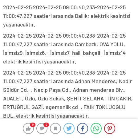
2024-02-25 2024-02-25 09:00:40.233-2024-02-25
11:00:47.227 saatleri arasında Dallık; elektrik kesintisi
yaşanacaktır.
2024-02-25 2024-02-25 09:00:40.233-2024-02-25
11:00:47.227 saatleri arasında Cambazlı; OVA YOLU,
İsimsiz9, İsimsiz6, , İsimsiz7, halil bahçeli , İsimsiz14
elektrik kesintisi yaşanacaktır.
2024-02-25 2024-02-25 09:00:40.233-2024-02-25
11:00:47.227 saatleri arasında Adnan Menderes; Nadir
Süldür Cd., , Necip Paşa Cd., Adnan menderes Blv.,
ADALET, Özlü, Özlü Sokak, ŞEHİT SELAHATTİN ÇAKIR,
ERTUĞRUL GAZİ, egemenlik cd. , FAIK TOKLUOGLU
BUL. elektrik kesintisi yaşanacaktır.
0
0
2024-02-25 2024-02-25 09:00:40.233-2024-02-25
11:00:47.227 saatleri arasında Yeni; UZUNİRİM,