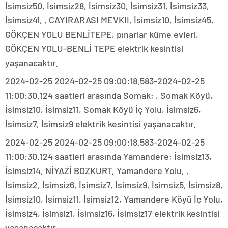
İsimsiz50, İsimsiz28, İsimsiz30, İsimsiz31, İsimsiz33,
İsimsiz41, , CAYIRARASI MEVKII, İsimsiz10, İsimsiz45,
GÖKÇEN YOLU BENLİTEPE, pınarlar küme evleri,
GÖKÇEN YOLU-BENLİ TEPE elektrik kesintisi
yaşanacaktır.
2024-02-25 2024-02-25 09:00:18.583-2024-02-25
11:00:30.124 saatleri arasında Somak; , Somak Köyü,
İsimsiz10, İsimsiz11, Somak Köyü İç Yolu, İsimsiz6,
İsimsiz7, İsimsiz9 elektrik kesintisi yaşanacaktır.
2024-02-25 2024-02-25 09:00:18.583-2024-02-25
11:00:30.124 saatleri arasında Yamandere; İsimsiz13,
İsimsiz14, NİYAZİ BOZKURT, Yamandere Yolu, ,
İsimsiz2, İsimsiz6, İsimsiz7, İsimsiz9, İsimsiz5, İsimsiz8,
İsimsiz10, İsimsiz11, İsimsiz12, Yamandere Köyü İç Yolu,
İsimsiz4, İsimsiz1, İsimsiz16, İsimsiz17 elektrik kesintisi
yaşanacaktır.