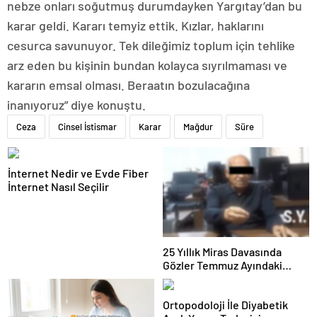
nebze onları soğutmuş durumdayken Yargıtay’dan bu
karar geldi. Kararı temyiz ettik. Kızlar, haklarını
cesurca savunuyor. Tek dileğimiz toplum için tehlike
arz eden bu kişinin bundan kolayca sıyrılmaması ve
kararın emsal olması. Beraatın bozulacağına
inanıyoruz” diye konuştu.
Ceza
Cinsel İstismar
Karar
Mağdur
Süre
İnternet Nedir ve Evde Fiber
İnternet Nasıl Seçilir
25 Yıllık Miras Davasında
Gözler Temmuz Ayındaki
Karar Duruşmasına Çevrildi
Ortopodoloji İle Diyabetik