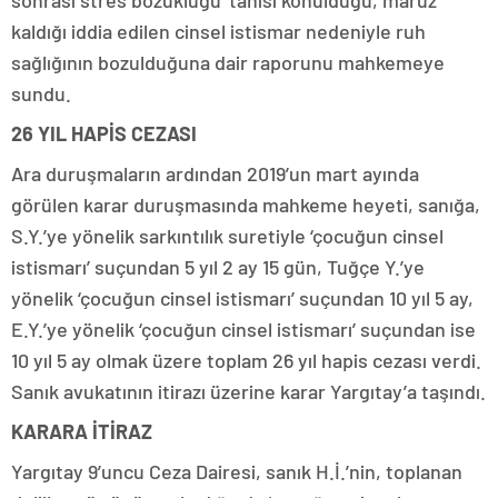
sonrası stres bozukluğu’ tanısı konulduğu, maruz
kaldığı iddia edilen cinsel istismar nedeniyle ruh
sağlığının bozulduğuna dair raporunu mahkemeye
sundu.
26 YIL HAPİS CEZASI
Ara duruşmaların ardından 2019’un mart ayında
görülen karar duruşmasında mahkeme heyeti, sanığa,
S.Y.’ye yönelik sarkıntılık suretiyle ‘çocuğun cinsel
istismarı’ suçundan 5 yıl 2 ay 15 gün, Tuğçe Y.’ye
yönelik ‘çocuğun cinsel istismarı’ suçundan 10 yıl 5 ay,
E.Y.’ye yönelik ‘çocuğun cinsel istismarı’ suçundan ise
10 yıl 5 ay olmak üzere toplam 26 yıl hapis cezası verdi.
Sanık avukatının itirazı üzerine karar Yargıtay’a taşındı.
KARARA İTİRAZ
Yargıtay 9’uncu Ceza Dairesi, sanık H.İ.’nin, toplanan