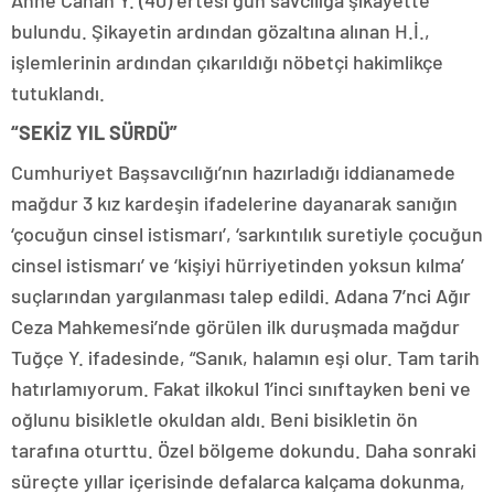
Anne Canan Y. (40) ertesi gün savcılığa şikayette
bulundu. Şikayetin ardından gözaltına alınan H.İ.,
işlemlerinin ardından çıkarıldığı nöbetçi hakimlikçe
tutuklandı.
“SEKİZ YIL SÜRDÜ”
Cumhuriyet Başsavcılığı’nın hazırladığı iddianamede
mağdur 3 kız kardeşin ifadelerine dayanarak sanığın
‘çocuğun cinsel istismarı’, ‘sarkıntılık suretiyle çocuğun
cinsel istismarı’ ve ‘kişiyi hürriyetinden yoksun kılma’
suçlarından yargılanması talep edildi. Adana 7’nci Ağır
Ceza Mahkemesi’nde görülen ilk duruşmada mağdur
Tuğçe Y. ifadesinde, “Sanık, halamın eşi olur. Tam tarih
hatırlamıyorum. Fakat ilkokul 1’inci sınıftayken beni ve
oğlunu bisikletle okuldan aldı. Beni bisikletin ön
tarafına oturttu. Özel bölgeme dokundu. Daha sonraki
süreçte yıllar içerisinde defalarca kalçama dokunma,