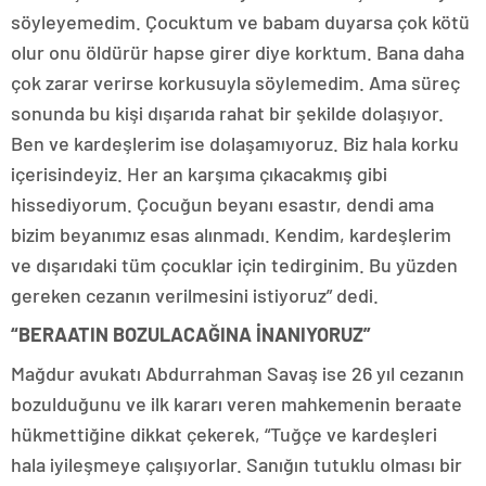
söyleyemedim. Çocuktum ve babam duyarsa çok kötü
olur onu öldürür hapse girer diye korktum. Bana daha
çok zarar verirse korkusuyla söylemedim. Ama süreç
sonunda bu kişi dışarıda rahat bir şekilde dolaşıyor.
Ben ve kardeşlerim ise dolaşamıyoruz. Biz hala korku
içerisindeyiz. Her an karşıma çıkacakmış gibi
hissediyorum. Çocuğun beyanı esastır, dendi ama
bizim beyanımız esas alınmadı. Kendim, kardeşlerim
ve dışarıdaki tüm çocuklar için tedirginim. Bu yüzden
gereken cezanın verilmesini istiyoruz” dedi.
“BERAATIN BOZULACAĞINA İNANIYORUZ”
Mağdur avukatı Abdurrahman Savaş ise 26 yıl cezanın
bozulduğunu ve ilk kararı veren mahkemenin beraate
hükmettiğine dikkat çekerek, “Tuğçe ve kardeşleri
hala iyileşmeye çalışıyorlar. Sanığın tutuklu olması bir