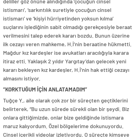
deliller göz önüne alındığında ‘çocuğun cinsel
istismarı’, ‘sarkıntılık suretiyle çocuğun cinsel
istismarı’ ve ‘kişiyi hürriyetinden yoksun kılma’
suçlarını işlediğinin sabit olmadığı gerekçesiyle beraat
verilmesini talep ederek kararı bozdu. Bunun üzerine
ilk cezayı veren mahkeme, H.İ’nin beraatine hükmetti.
Mağdur kız kardeşler ise avukatları aracılığıyla karara
itiraz etti. Yaklaşık 2 yıldır Yargıtay’dan gelecek yeni
kararı bekleyen kız kardeşler, H.İ’nin hak ettiği cezayı
almasını istiyor.
“KORKTUĞUM İÇİN ANLATAMADIM”
Tuğçe Y., aile olarak çok zor bir süreçten geçtiklerini
belirterek, “Bu uzun sürede sürekli olan bir şeydi. Biz
onlara gittiğimizde, onlar bize geldiğinde istismara
maruz kalıyordum. Özel bölgelerime dokunuyordu.
Cinsel içerikli videolar izletiyordu. O süreçte kimseye