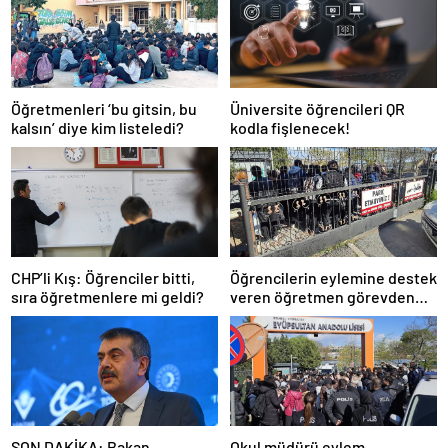
Öğretmenleri ‘bu gitsin, bu
Üniversite öğrencileri QR
kalsın’ diye kim listeledi?
kodla fişlenecek!
CHP’li Kış: Öğrenciler bitti,
Öğrencilerin eylemine destek
sıra öğretmenlere mi geldi?
veren öğretmen görevden
uzaklaştırıldı
SON DAKİKA: Bakan
Okul müdürü eylem