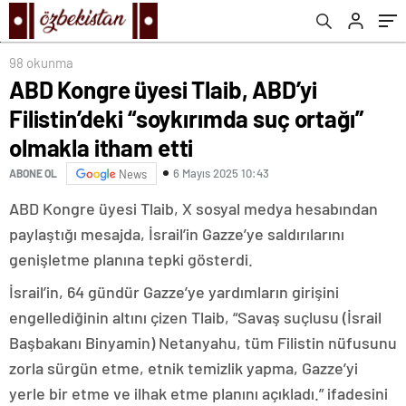
98 okunma
ABD Kongre üyesi Tlaib, ABD’yi
Filistin’deki “soykırımda suç ortağı”
olmakla itham etti
6 Mayıs 2025 10:43
ABONE OL
News
ABD Kongre üyesi Tlaib, X sosyal medya hesabından
paylaştığı mesajda, İsrail’in Gazze’ye saldırılarını
genişletme planına tepki gösterdi.
İsrail’in, 64 gündür Gazze’ye yardımların girişini
engellediğinin altını çizen Tlaib, “Savaş suçlusu (İsrail
Başbakanı Binyamin) Netanyahu, tüm Filistin nüfusunu
zorla sürgün etme, etnik temizlik yapma, Gazze’yi
yerle bir etme ve ilhak etme planını açıkladı.” ifadesini