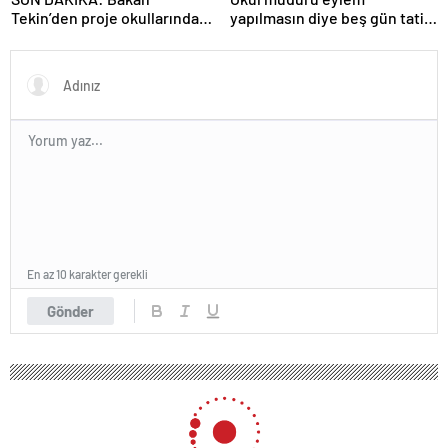
Tekin’den proje okullarındaki
yapılmasın diye beş gün tatil
atamalara ilişkin açıklama
ilan etti
En az 10 karakter gerekli
Gönder