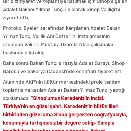
Bir dizi ziyaret ve toplantıya katılmak için Sinop’a gelen
Adalet Bakanı Yılmaz Tunç, ilk olarak Sinop Valiliği’ni
ziyaret etti.
Protokol üyeleri tarafından karşılanan Adalet Bakanı
Yılmaz Tunç, Valilik Anı Defteri’ni imzalamasının
ardından Vali Dr. Mustafa Özarslan’dan çalışmalar
hakkında bilgi aldı.
Daha sonra Bakan Tunç, sırasıyla Adalet Sarayı, Sinop
Barosu ve Sakarya Caddesi’nde esnafları ziyaret etti.
Akabinde AKP’nin kültür merkezindeki proje tanıtım
toplantısına katılan Adalet Bakanı Yılmaz Tunç, yaptığı
açıklamada,
“Sinop’umuz Karadeniz’in incisi.
Türkiye’nin en güzel şehri. Karadeniz’in bütün illeri
birbirinden güzel ama Sinop gerçekten coğrafyasıyla,
konumuyla tartışmasız bir değere sahip. Sinop’a
inşallah hep beraber sahip çıkacağız. Yakup