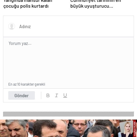
çocuğu polis kurtardı
büyük uyuşturucu
operasyonunda 566 şüpheli
tutuklandı
En az 10 karakter gerekli
Gönder