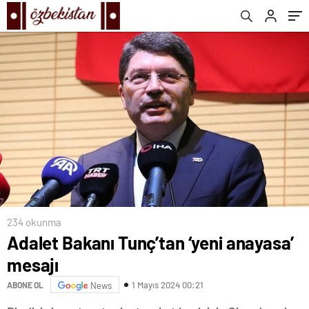
yapıyorlar’
234 okunma
Adalet Bakanı Tunç’tan ‘yeni anayasa’
mesajı
1 Mayıs 2024 00:21
ABONE OL
News