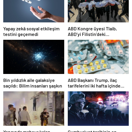
Yapay zekâ sosyal etkileşim
ABD Kongre üyesi Tlaib,
testini geçemedi
ABD’yi Filistin’deki
“soykırımda suç ortağı”
olmakla itham etti
Bin yıldızlık aile galaksiye
ABD Başkanı Trump, ilaç
saçıldı: Bilim insanları şaşkın
tarifelerini iki hafta içinde
açıklayacağını söyledi
Yangında mahsur kalan
Cumhuriyet tarihinin en