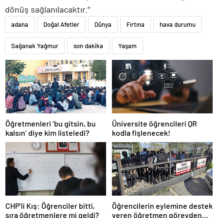
dönüş sağlanılacaktır.”
adana
Doğal Afetler
Dünya
Fırtına
hava durumu
Sağanak Yağmur
son dakika
Yaşam
Öğretmenleri ‘bu gitsin, bu
Üniversite öğrencileri QR
kalsın’ diye kim listeledi?
kodla fişlenecek!
CHP’li Kış: Öğrenciler bitti,
Öğrencilerin eylemine destek
sıra öğretmenlere mi geldi?
veren öğretmen görevden