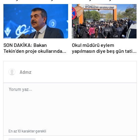
uzaklaştırıldı
SON DAKİKA: Bakan
Okul müdürü eylem
Tekin’den proje okullarındaki
yapılmasın diye beş gün tatil
atamalara ilişkin açıklama
ilan etti
En az 10 karakter gerekli