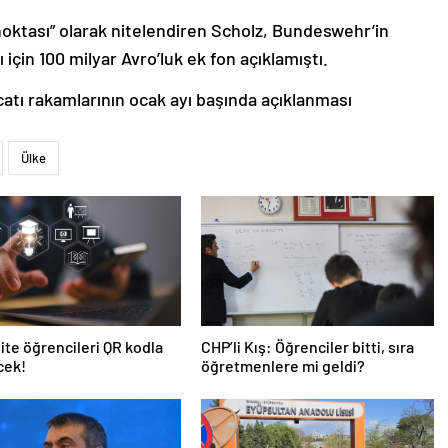
oktası” olarak nitelendiren Scholz, Bundeswehr’in
için 100 milyar Avro’luk ek fon açıklamıştı.
catı rakamlarının ocak ayı başında açıklanması
Ülke
ite öğrencileri QR kodla
CHP’li Kış: Öğrenciler bitti, sıra
cek!
öğretmenlere mi geldi?