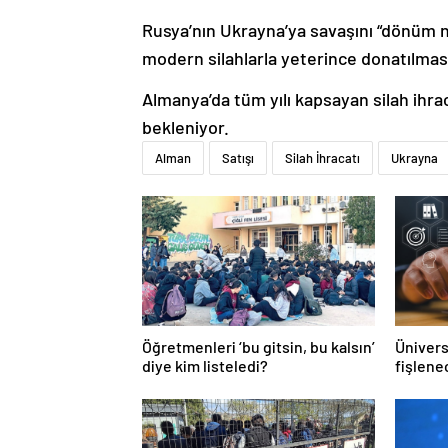
Rusya’nın Ukrayna’ya savaşını “dönüm n
modern silahlarla yeterince donatılması 
Almanya’da tüm yılı kapsayan silah ihra
bekleniyor.
Alman
Satışı
Silah İhracatı
Ukrayna
Öğretmenleri ‘bu gitsin, bu kalsın’
Ünivers
diye kim listeledi?
fişlene