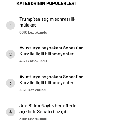
KATEGORİNİN POPÜLERLERİ
Trump’tan seçim sonrası ilk
mülakat
1
8010 kez okundu
Avusturya başbakanı Sebastian
Kurz ile ilgili bilinmeyenler
2
4971 kez okundu
Avusturya başbakanı Sebastian
Kurz ile ilgili bilinmeyenler
3
4970 kez okundu
Joe Biden 6 aylık hedeflerini
açıkladı. Senato buz gibi…
4
3106 kez okundu