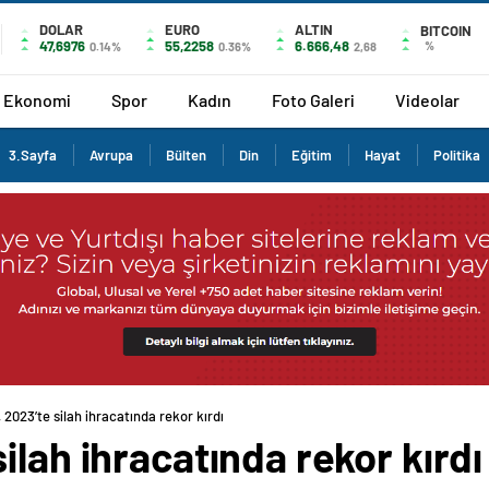
DOLAR
EURO
ALTIN
BITCOIN
47,6976
55,2258
6.666,48
%
0.14%
0.36%
2,68
Ekonomi
Spor
Kadın
Foto Galeri
Videolar
3.Sayfa
Avrupa
Bülten
Din
Eğitim
Hayat
Politika
2023’te silah ihracatında rekor kırdı
ilah ihracatında rekor kırdı