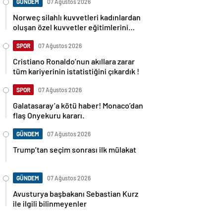
GÜNDEM
07 Ağustos 2026
Norweç silahlı kuvvetleri kadınlardan
oluşan özel kuvvetler eğitimlerini
başlattı.
SPOR
07 Ağustos 2026
Cristiano Ronaldo’nun akıllara zarar
tüm kariyerinin istatistiğini çıkardık !
SPOR
07 Ağustos 2026
Galatasaray’a kötü haber! Monaco’dan
flaş Onyekuru kararı.
GÜNDEM
07 Ağustos 2026
Trump’tan seçim sonrası ilk mülakat
GÜNDEM
07 Ağustos 2026
Avusturya başbakanı Sebastian Kurz
ile ilgili bilinmeyenler