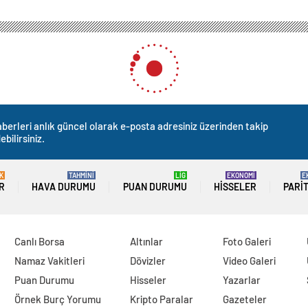
berleri anlık güncel olarak e-posta adresiniz üzerinden takip
ebilirsiniz.
K
TAHMİNİ
LİG
EKONOMİ
E
R
HAVA DURUMU
PUAN DURUMU
HISSELER
PARI
Canlı Borsa
Altınlar
Foto Galeri
Namaz Vakitleri
Dövizler
Video Galeri
Puan Durumu
Hisseler
Yazarlar
Örnek Burç Yorumu
Kripto Paralar
Gazeteler