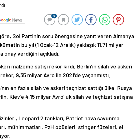
0
News
göre, Sol Partinin soru önergesine yanıt veren Almanya
metin bu yıl (1 Ocak-12 Aralık) yaklaşık 11,71 milyar
a onay verdiğini açıkladı.
eri malzeme satışı rekor kırdı. Berlin’in silah ve askeri
rekor, 9,35 milyar Avro ile 2021’de yaşanmıştı.
nın en fazla silah ve askeri teçhizat sattığı ülke, Rusya
in, Kiev’e 4,15 milyar Avro’luk silah ve teçhizat satışına
zinleri, Leopard 2 tankları, Patriot hava savunma
rı, mühimmatları, PzH obüsleri, stinger füzeleri, el
ıyor.