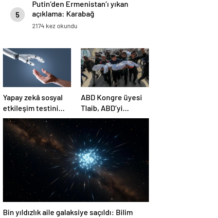
Putin’den Ermenistan’ı yıkan
açıklama: Karabağ
5
Azerbaycan’ın ayrılmaz bir
2174 kez okundu
parçasıdır!
Yapay zekâ sosyal
ABD Kongre üyesi
etkileşim testini
Tlaib, ABD’yi
geçemedi
Filistin’deki
“soykırımda suç
ortağı” olmakla
itham etti
Bin yıldızlık aile galaksiye saçıldı: Bilim