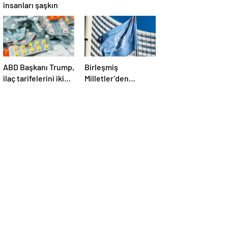
insanları şaşkın
ABD Başkanı Trump,
Birleşmiş
ilaç tarifelerini iki
Milletler’den
hafta içinde
ABD’nin Yemen’e
açıklayacağını
düzenlediği son
söyledi
saldırılarla ilgili
açıklama