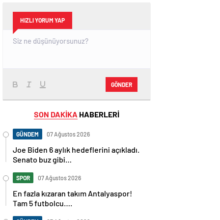
HIZLI YORUM YAP
GÖNDER
SON DAKİKA
HABERLERİ
GÜNDEM
07 Ağustos 2026
Joe Biden 6 aylık hedeflerini açıkladı.
Senato buz gibi…
SPOR
07 Ağustos 2026
En fazla kızaran takım Antalyaspor!
Tam 5 futbolcu….