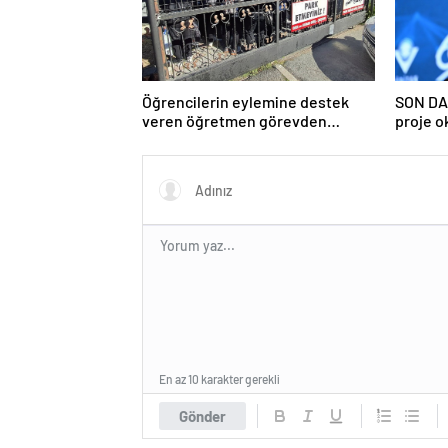
Öğrencilerin eylemine destek
SON DA
veren öğretmen görevden
proje o
uzaklaştırıldı
ilişkin 
En az 10 karakter gerekli
Gönder