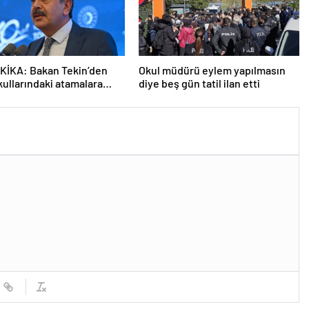
KİKA: Bakan Tekin’den
Okul müdürü eylem yapılmasın
kullarındaki atamalara
diye beş gün tatil ilan etti
açıklama