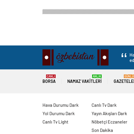
Ha
ed
CANLI
ANLIK
GÜNLÜ
BORSA
NAMAZ VAKITLERI
GAZETELE
Hava Durumu Dark
Canlı Tv Dark
Yol Durumu Dark
Yayın Akışları Dark
Canlı Tv Light
Nöbetçi Eczaneler
Son Dakika