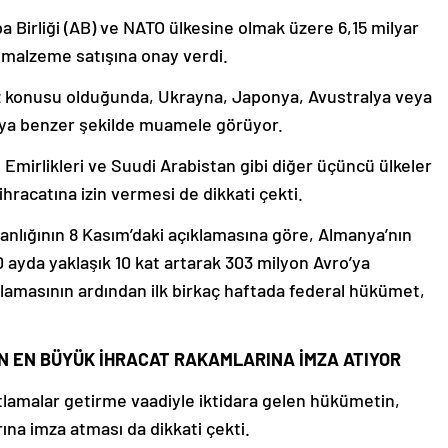
a Birliği (AB) ve NATO ülkesine olmak üzere 6,15 milyar
i malzeme satışına onay verdi.
söz konusu olduğunda, Ukrayna, Japonya, Avustralya veya
eya benzer şekilde muamele görüyor.
 Emirlikleri ve Suudi Arabistan gibi diğer üçüncü ülkeler
ihracatına izin vermesi de dikkati çekti.
nlığının 8 Kasım’daki açıklamasına göre, Almanya’nın
10 ayda yaklaşık 10 kat artarak 303 milyon Avro’ya
aşlamasının ardından ilk birkaç haftada federal hükümet,
.
N EN BÜYÜK İHRACAT RAKAMLARINA İMZA ATIYOR
ıtlamalar getirme vaadiyle iktidara gelen hükümetin,
ına imza atması da dikkati çekti.