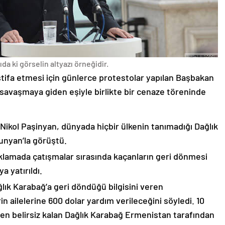
da ki görselin altyazı örneğidir.
stifa etmesi için günlerce protestolar yapılan Başbakan
avaşmaya giden eşiyle birlikte bir cenaze töreninde
 Nikol Paşinyan, dünyada hiçbir ülkenin tanımadığı Dağlık
unyan’la görüştü.
çıklamada çatışmalar sırasında kaçanların geri dönmesi
 yatırıldı.
lık Karabağ’a geri döndüğü bilgisini veren
n ailelerine 600 dolar yardım verileceğini söyledi. 10
n belirsiz kalan Dağlık Karabağ Ermenistan tarafından