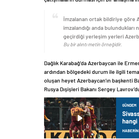
İmzalanan ortak bildiriye göre
imzalandığı anda bulundukları n
geçirdiği yerleşim yerleri Aze
Bu bir alıntı metin örneğidir.
Dağlık Karabağ’da Azerbaycan ile Erme
ardından bölgedeki durum ile ilgili t
oluşan heyet Azerbaycan’ın başkenti B
Rusya Dışişleri Bakanı Sergey Lavrov’d
GÜNDEM
Sivas
hangi
HABERİN