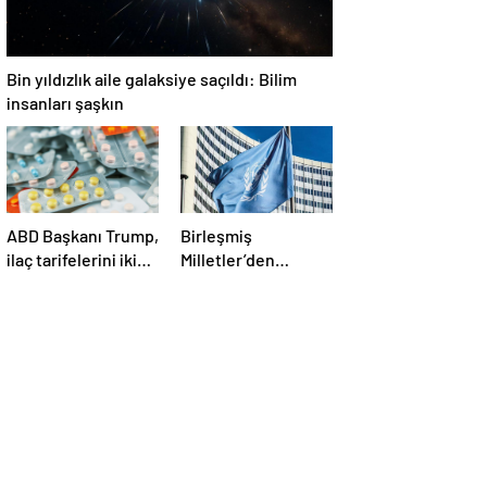
Bin yıldızlık aile galaksiye saçıldı: Bilim
insanları şaşkın
ABD Başkanı Trump,
Birleşmiş
ilaç tarifelerini iki
Milletler’den
hafta içinde
ABD’nin Yemen’e
açıklayacağını
düzenlediği son
söyledi
saldırılarla ilgili
açıklama