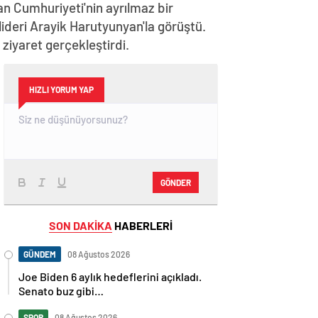
n Cumhuriyeti'nin ayrılmaz bir
lideri Arayik Harutyunyan'la görüştü.
iyaret gerçekleştirdi.
HIZLI YORUM YAP
GÖNDER
SON DAKİKA
HABERLERİ
GÜNDEM
08 Ağustos 2026
Joe Biden 6 aylık hedeflerini açıkladı.
Senato buz gibi…
SPOR
08 Ağustos 2026