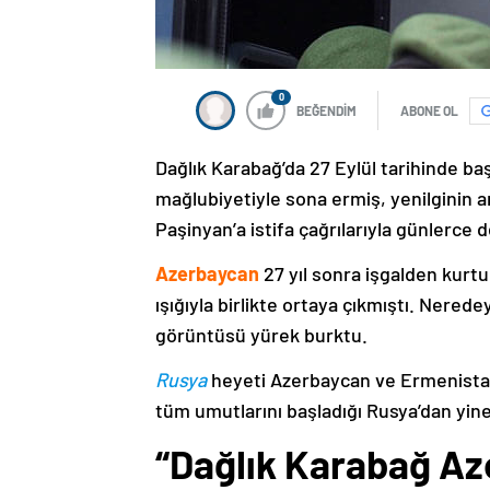
0
BEĞENDİM
ABONE OL
Dağlık Karabağ’da 27 Eylül tarihinde ba
mağlubiyetiyle sona ermiş, yenilginin 
Paşinyan’a istifa çağrılarıyla günlerce 
Azerbaycan
27 yıl sonra işgalden kurtu
ışığıyla birlikte ortaya çıkmıştı. Nere
görüntüsü yürek burktu.
Rusya
heyeti Azerbaycan ve Ermenistan
tüm umutlarını başladığı Rusya’dan yine
“Dağlık Karabağ Az