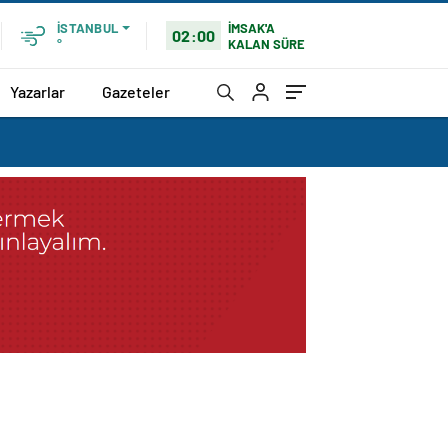
İMSAK'A
İSTANBUL
02:00
KALAN SÜRE
°
Yazarlar
Gazeteler