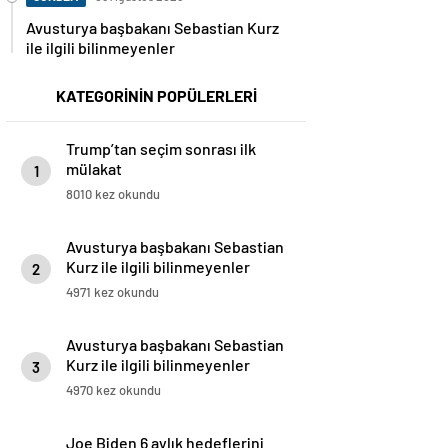
Avusturya başbakanı Sebastian Kurz
ile ilgili bilinmeyenler
KATEGORİNİN POPÜLERLERİ
Trump’tan seçim sonrası ilk
mülakat
1
8010 kez okundu
Avusturya başbakanı Sebastian
Kurz ile ilgili bilinmeyenler
2
4971 kez okundu
Avusturya başbakanı Sebastian
Kurz ile ilgili bilinmeyenler
3
4970 kez okundu
Joe Biden 6 aylık hedeflerini