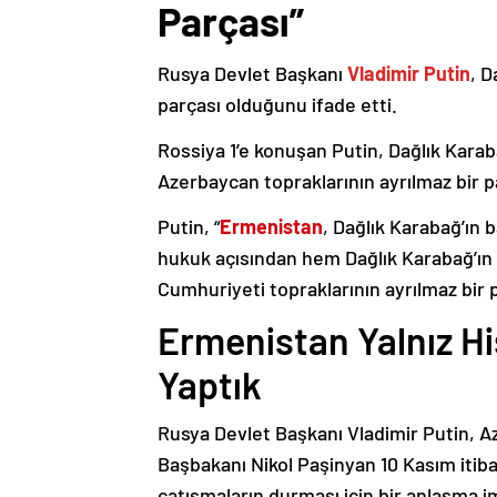
Parçası”
Rusya Devlet Başkanı
Vladimir Putin
, D
parçası olduğunu ifade etti.
Rossiya 1’e konuşan Putin, Dağlık Karaba
Azerbaycan topraklarının ayrılmaz bir p
Putin, “
Ermenistan
, Dağlık Karabağ’ın 
hukuk açısından hem Dağlık Karabağ’ı
Cumhuriyeti topraklarının ayrılmaz bir 
Ermenistan Yalnız H
Yaptık
Rusya Devlet Başkanı Vladimir Putin, 
Başbakanı Nikol Paşinyan 10 Kasım itib
çatışmaların durması için bir anlaşma i