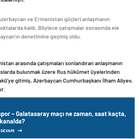
 Azerbaycan ve Ermenistan güçleri anlaşmanın
oktalarda kaldı. Böylece çatışmalar esnasında ele
rbaycan’ın denetimine geçmiş oldu.
nistan arasında çatışmaları sonlandıran anlaşmanın
emaslarda bulunmak üzere Rus hükümet üyelerinden
akü’ye gitmiş, Azerbaycan Cumhurbaşkanı İlham Aliyev,
ur.
spor – Galatasaray maçı ne zaman, saat kaçta,
 kanalda?
 DEVAMI