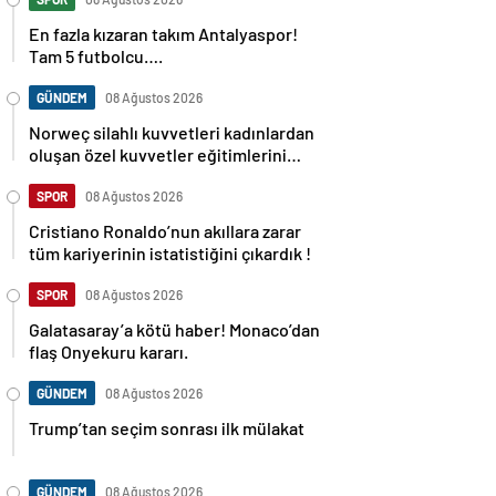
En fazla kızaran takım Antalyaspor!
Tam 5 futbolcu….
GÜNDEM
08 Ağustos 2026
Norweç silahlı kuvvetleri kadınlardan
oluşan özel kuvvetler eğitimlerini
başlattı.
SPOR
08 Ağustos 2026
Cristiano Ronaldo’nun akıllara zarar
tüm kariyerinin istatistiğini çıkardık !
SPOR
08 Ağustos 2026
Galatasaray’a kötü haber! Monaco’dan
flaş Onyekuru kararı.
GÜNDEM
08 Ağustos 2026
Trump’tan seçim sonrası ilk mülakat
GÜNDEM
08 Ağustos 2026