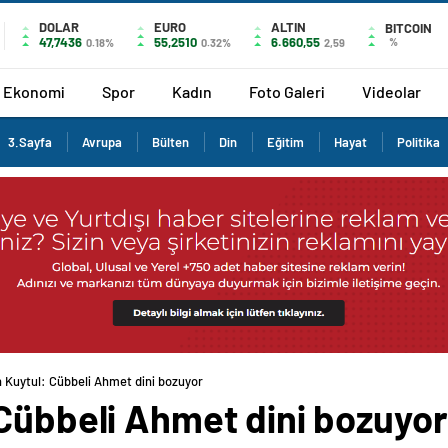
DOLAR
EURO
ALTIN
BITCOIN
47,7436
55,2510
6.660,55
%
0.18%
0.32%
2,59
Ekonomi
Spor
Kadın
Foto Galeri
Videolar
3.Sayfa
Avrupa
Bülten
Din
Eğitim
Hayat
Politika
n Kuytul: Cübbeli Ahmet dini bozuyor
 Cübbeli Ahmet dini bozuyor