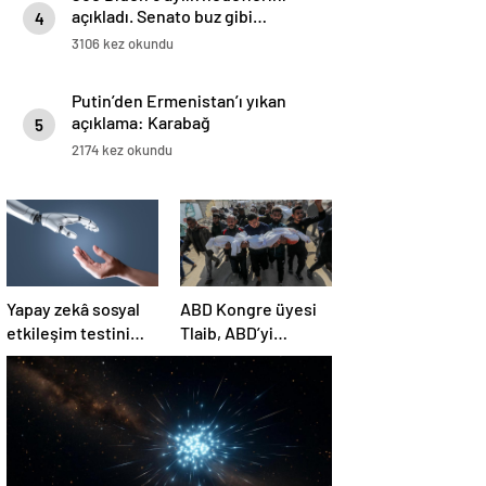
açıkladı. Senato buz gibi…
4
3106 kez okundu
Putin’den Ermenistan’ı yıkan
açıklama: Karabağ
5
Azerbaycan’ın ayrılmaz bir
2174 kez okundu
parçasıdır!
Yapay zekâ sosyal
ABD Kongre üyesi
etkileşim testini
Tlaib, ABD’yi
geçemedi
Filistin’deki
“soykırımda suç
ortağı” olmakla
itham etti