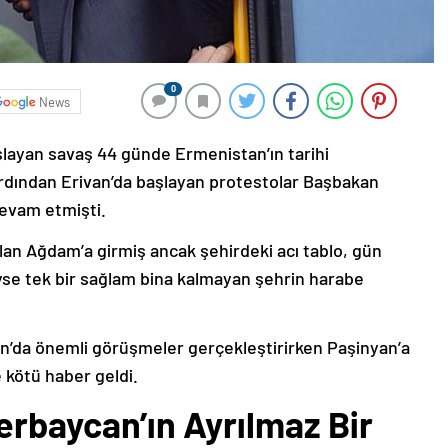
0
News
şlayan savaş 44 günde Ermenistan’ın tarihi
ardından Erivan’da başlayan protestolar Başbakan
devam etmişti.
lan Ağdam’a girmiş ancak şehirdeki acı tablo, gün
deyse tek bir sağlam bina kalmayan şehrin harabe
’da önemli görüşmeler gerçekleştirirken Paşinyan’a
 kötü haber geldi.
erbaycan’ın Ayrılmaz Bir