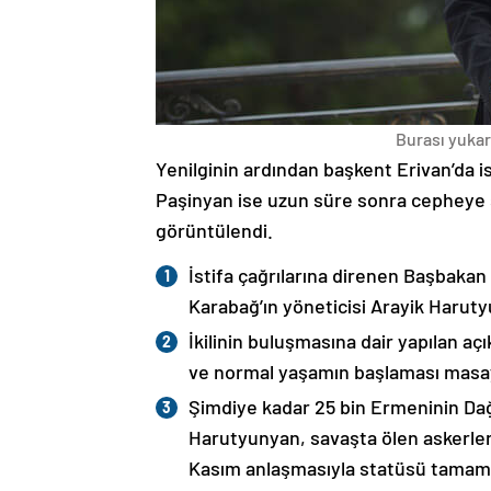
Burası yukarı
Yenilginin ardından başkent Erivan’da i
Paşinyan ise uzun süre sonra cepheye s
görüntülendi.
İstifa çağrılarına direnen Başbakan
Karabağ’ın yöneticisi Arayik Haruty
İkilinin buluşmasına dair yapılan a
ve normal yaşamın başlaması masaya
Şimdiye kadar 25 bin Ermeninin Dağ
Harutyunyan, savaşta ölen askerleri
Kasım anlaşmasıyla statüsü tamame