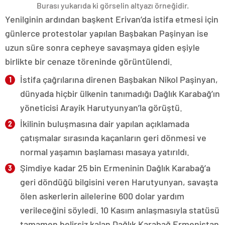
Burası yukarıda ki görselin altyazı örneğidir.
Yenilginin ardından başkent Erivan’da istifa etmesi için
günlerce protestolar yapılan Başbakan Paşinyan ise
uzun süre sonra cepheye savaşmaya giden eşiyle
birlikte bir cenaze töreninde görüntülendi.
İstifa çağrılarına direnen Başbakan Nikol Paşinyan,
dünyada hiçbir ülkenin tanımadığı Dağlık Karabağ’ın
yöneticisi Arayik Harutyunyan’la görüştü.
İkilinin buluşmasına dair yapılan açıklamada
çatışmalar sırasında kaçanların geri dönmesi ve
normal yaşamın başlaması masaya yatırıldı.
Şimdiye kadar 25 bin Ermeninin Dağlık Karabağ’a
geri döndüğü bilgisini veren Harutyunyan, savaşta
ölen askerlerin ailelerine 600 dolar yardım
verileceğini söyledi. 10 Kasım anlaşmasıyla statüsü
tamamen belirsiz kalan Dağlık Karabağ Ermenistan