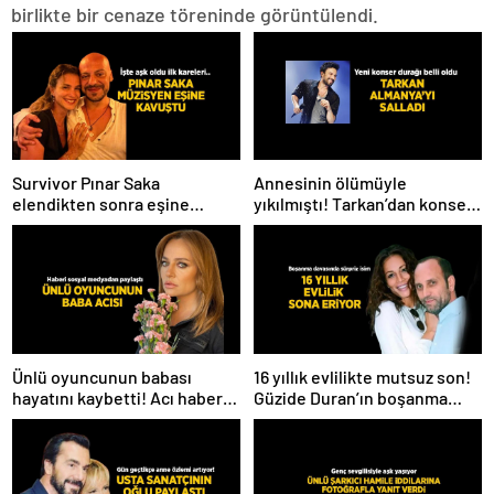
birlikte bir cenaze töreninde görüntülendi.
Survivor Pınar Saka
Annesinin ölümüyle
elendikten sonra eşine
yıkılmıştı! Tarkan’dan konser
kavuştu! Aşk dolu fotoğrafını
paylaşımı
Instagram’dan paylaştı
Ünlü oyuncunun babası
16 yıllık evlilikte mutsuz son!
hayatını kaybetti! Acı haberi
Güzide Duran’ın boşanma
sosyal medyadan duyurdu
davasında sürpriz isim tanık
oldu