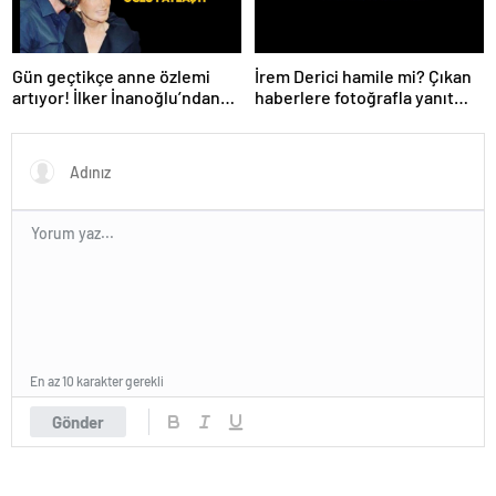
Gün geçtikçe anne özlemi
İrem Derici hamile mi? Çıkan
artıyor! İlker İnanoğlu’ndan
haberlere fotoğrafla yanıt
duygu yüklü paylaşım
verdi
En az 10 karakter gerekli
Gönder