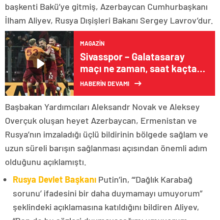
başkenti Bakü’ye gitmiş, Azerbaycan Cumhurbaşkanı
İlham Aliyev, Rusya Dışişleri Bakanı Sergey Lavrov’dur.
MAGAZIN
Sivasspor – Galatasaray
maçı ne zaman, saat kaçta,
hangi kanalda?
HABERİN DEVAMI
Başbakan Yardımcıları Aleksandr Novak ve Aleksey
Overçuk oluşan heyet Azerbaycan, Ermenistan ve
Rusya’nın imzaladığı üçlü bildirinin bölgede sağlam ve
uzun süreli barışın sağlanması açısından önemli adım
olduğunu açıklamıştı.
Rusya Devlet Başkanı
Putin’in, “‘Dağlık Karabağ
sorunu’ ifadesini bir daha duymamayı umuyorum”
şeklindeki açıklamasına katıldığını bildiren Aliyev,