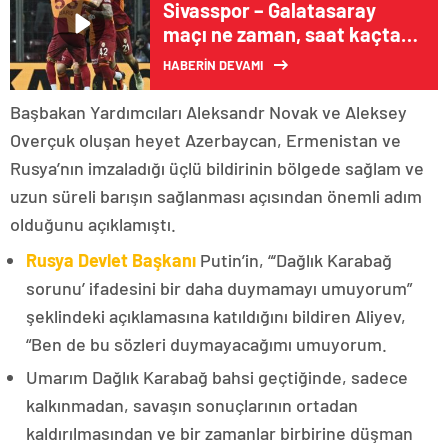
Sivasspor – Galatasaray
maçı ne zaman, saat kaçta,
hangi kanalda?
HABERİN DEVAMI
Başbakan Yardımcıları Aleksandr Novak ve Aleksey
Overçuk oluşan heyet Azerbaycan, Ermenistan ve
Rusya’nın imzaladığı üçlü bildirinin bölgede sağlam ve
uzun süreli barışın sağlanması açısından önemli adım
olduğunu açıklamıştı.
Rusya Devlet Başkanı
Putin’in, “‘Dağlık Karabağ
sorunu’ ifadesini bir daha duymamayı umuyorum”
şeklindeki açıklamasına katıldığını bildiren Aliyev,
“Ben de bu sözleri duymayacağımı umuyorum.
Umarım Dağlık Karabağ bahsi geçtiğinde, sadece
kalkınmadan, savaşın sonuçlarının ortadan
kaldırılmasından ve bir zamanlar birbirine düşman