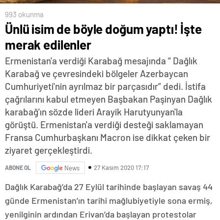
993 okunma
Ünlü isim de böyle doğum yaptı! İşte
merak edilenler
Ermenistan'a verdiği Karabağ mesajında “ Dağlık
Karabağ ve çevresindeki bölgeler Azerbaycan
Cumhuriyeti'nin ayrılmaz bir parçasıdır” dedi. İstifa
çağrılarını kabul etmeyen Başbakan Paşinyan Dağlık
karabağ'ın sözde lideri Arayik Harutyunyan'la
görüştü. Ermenistan'a verdiği desteği saklamayan
Fransa Cumhurbaşkanı Macron ise dikkat çeken bir
ziyaret gerçekleştirdi.
27 Kasım 2020 17:17
ABONE OL
News
Dağlık Karabağ’da 27 Eylül tarihinde başlayan savaş 44
günde Ermenistan’ın tarihi mağlubiyetiyle sona ermiş,
yenilginin ardından Erivan’da başlayan protestolar