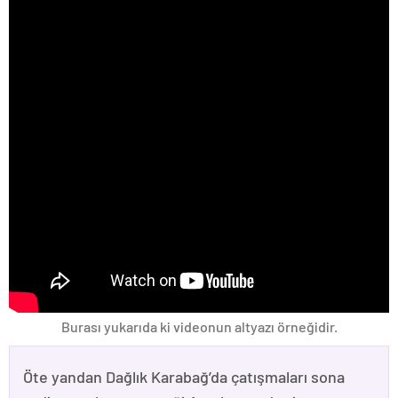
Burası yukarıda ki videonun altyazı örneğidir.
Öte yandan Dağlık Karabağ’da çatışmaları sona