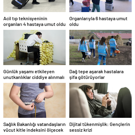
Acil tıp teknisyeninin
Organlarıyla 6 hastaya umut
organları 4 hastaya umut oldu
oldu
Günlük yaşamı etkileyen
Dağ tepe aşarak hastalara
unutkanlıklar ciddiye alınmalı
şifa götürüyorlar
Sağlık Bakanlığı vatandaşların
Dijital tükenmişlik: Gençlerin
vücut kitle indeksini ölçecek
sessiz krizi