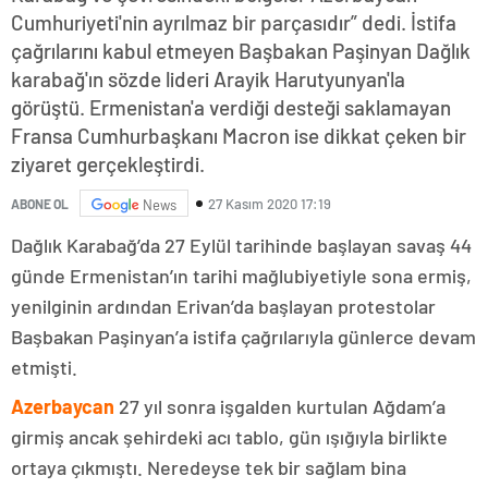
Cumhuriyeti'nin ayrılmaz bir parçasıdır” dedi. İstifa
çağrılarını kabul etmeyen Başbakan Paşinyan Dağlık
karabağ'ın sözde lideri Arayik Harutyunyan'la
görüştü. Ermenistan'a verdiği desteği saklamayan
Fransa Cumhurbaşkanı Macron ise dikkat çeken bir
ziyaret gerçekleştirdi.
27 Kasım 2020 17:19
ABONE OL
News
Dağlık Karabağ’da 27 Eylül tarihinde başlayan savaş 44
günde Ermenistan’ın tarihi mağlubiyetiyle sona ermiş,
yenilginin ardından Erivan’da başlayan protestolar
Başbakan Paşinyan’a istifa çağrılarıyla günlerce devam
etmişti.
Azerbaycan
27 yıl sonra işgalden kurtulan Ağdam’a
girmiş ancak şehirdeki acı tablo, gün ışığıyla birlikte
ortaya çıkmıştı. Neredeyse tek bir sağlam bina