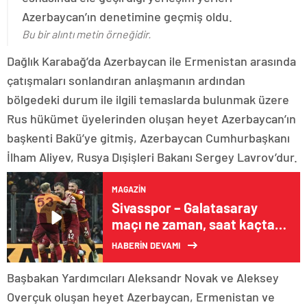
Azerbaycan’ın denetimine geçmiş oldu.
Bu bir alıntı metin örneğidir.
Dağlık Karabağ’da Azerbaycan ile Ermenistan arasında
çatışmaları sonlandıran anlaşmanın ardından
bölgedeki durum ile ilgili temaslarda bulunmak üzere
Rus hükümet üyelerinden oluşan heyet Azerbaycan’ın
başkenti Bakü’ye gitmiş, Azerbaycan Cumhurbaşkanı
İlham Aliyev, Rusya Dışişleri Bakanı Sergey Lavrov’dur.
MAGAZIN
Sivasspor – Galatasaray
maçı ne zaman, saat kaçta,
hangi kanalda?
HABERİN DEVAMI
Başbakan Yardımcıları Aleksandr Novak ve Aleksey
Overçuk oluşan heyet Azerbaycan, Ermenistan ve