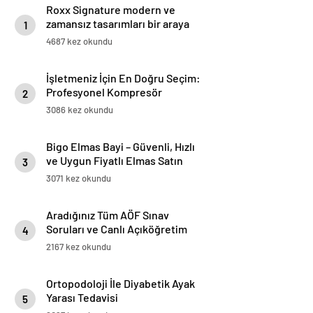
Roxx Signature modern ve
zamansız tasarımları bir araya
1
getiriyor
4687 kez okundu
İşletmeniz İçin En Doğru Seçim:
Profesyonel Kompresör
2
Markaları Rehberi
3086 kez okundu
Bigo Elmas Bayi – Güvenli, Hızlı
ve Uygun Fiyatlı Elmas Satın
3
Almanın Yeni Adresi
3071 kez okundu
Aradığınız Tüm AÖF Sınav
Soruları ve Canlı Açıköğretim
4
Forumu Burada
2167 kez okundu
Ortopodoloji İle Diyabetik Ayak
Yarası Tedavisi
5