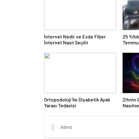
İnternet Nedir ve Evde Fiber
25 Yıll
İnternet Nasıl Seçilir
Temmuz
Duruşma
Ortopodoloji İle Diyabetik Ayak
Zihnin G
Yarası Tedavisi
Nasılne