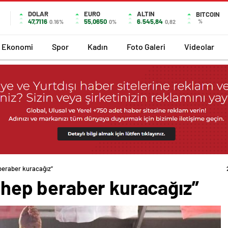
DOLAR
EURO
ALTIN
BITCOIN
47,7116
55,0650
6.545,84
%
0.16%
0%
0,82
Ekonomi
Spor
Kadın
Foto Galeri
Videolar
 beraber kuracağız”
yi hep beraber kuracağız”