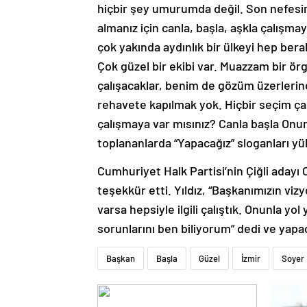
hiçbir şey umurumda değil. Son nefesime 
almanız için canla, başla, aşkla çalışm
çok yakında aydınlık bir ülkeyi hep ber
Çok güzel bir ekibi var. Muazzam bir örg
çalışacaklar, benim de gözüm üzerlerind
rehavete kapılmak yok. Hiçbir seçim çan
çalışmaya var mısınız? Canla başla Onur
toplananlarda “Yapacağız” sloganları yü
Cumhuriyet Halk Partisi’nin Çiğli adayı
teşekkür etti. Yıldız, “Başkanımızın v
varsa hepsiyle ilgili çalıştık. Onunla 
sorunlarını ben biliyorum” dedi ve yapac
Başkan
Başla
Güzel
İzmir
Soyer