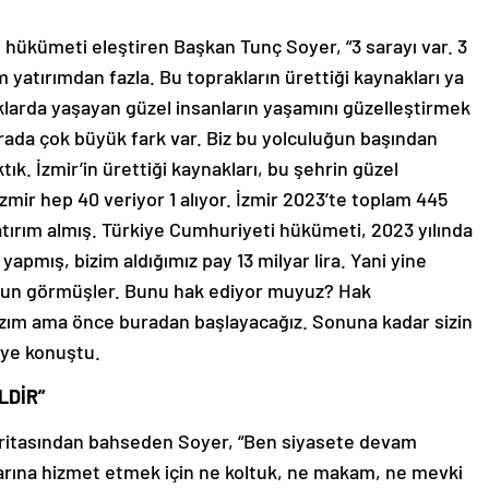
ve hükümeti eleştiren Başkan Tunç Soyer, “3 sarayı var. 3
lam yatırımdan fazla. Bu toprakların ürettiği kaynakları ya
klarda yaşayan güzel insanların yaşamını güzelleştirmek
. Arada çok büyük fark var. Biz bu yolculuğun başından
tık. İzmir’in ürettiği kaynakları, bu şehrin güzel
İzmir hep 40 veriyor 1 alıyor. İzmir 2023’te toplam 445
 yatırım almış. Türkiye Cumhuriyeti hükümeti, 2023 yılında
yapmış, bizim aldığımız pay 13 milyar lira. Yani yine
ygun görmüşler. Bunu hak ediyor muyuz? Hak
zım ama önce buradan başlayacağız. Sonuna kadar sizin
iye konuştu.
LDİR”
haritasından bahseden Soyer, “Ben siyasete devam
rına hizmet etmek için ne koltuk, ne makam, ne mevki