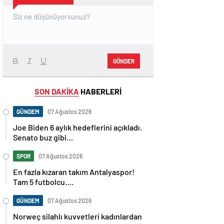
GÖNDER
SON DAKİKA
HABERLERİ
GÜNDEM
07 Ağustos 2026
Joe Biden 6 aylık hedeflerini açıkladı.
Senato buz gibi…
SPOR
07 Ağustos 2026
En fazla kızaran takım Antalyaspor!
Tam 5 futbolcu….
GÜNDEM
07 Ağustos 2026
Norweç silahlı kuvvetleri kadınlardan