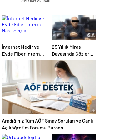
2097 kez okundu
İnternet Nedir ve
25 Yıllık Miras
Evde Fiber İnternet
Davasında Gözler
Nasıl Seçilir
Temmuz Ayındaki
Karar Duruşmasına
Çevrildi
Aradığınız Tüm AÖF Sınav Soruları ve Canlı
Açıköğretim Forumu Burada