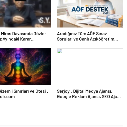
ık Miras Davasında Gözler
Aradığınız Tüm AÖF Sınav
 Ayındaki Karar
Soruları ve Canlı Açıköğretim
sına Çevrildi
Forumu Burada
izemli Sınırları ve Ötesi :
Serjoy : Dijital Medya Ajansı,
dir.com
Google Reklam Ajansı, SEO Ajansı
ve Web Tasarım Ajansı