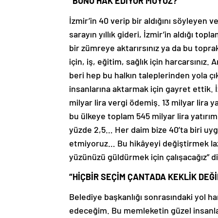
“BUNU HAK EDİYOR MUYUZ?”
İzmir’in 40 verip bir aldığını söyleyen 
sarayın yıllık gideri, İzmir’in aldığı top
bir zümreye aktarırsınız ya da bu topra
için, iş, eğitim, sağlık için harcarsınız
beri hep bu halkın taleplerinden yola çık
insanlarına aktarmak için gayret ettik. 
milyar lira vergi ödemiş. 13 milyar lira
bu ülkeye toplam 545 milyar lira yatırım 
yüzde 2,5… Her daim bize 40’ta biri u
etmiyoruz… Bu hikâyeyi değiştirmek la
yüzünüzü güldürmek için çalışacağız” d
“HİÇBİR SEÇİM ÇANTADA KEKLİK DEĞİ
Belediye başkanlığı sonrasındaki yol 
edeceğim. Bu memleketin güzel insanla