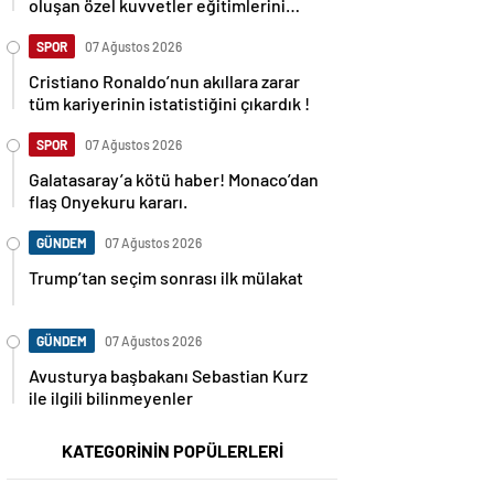
oluşan özel kuvvetler eğitimlerini
başlattı.
SPOR
07 Ağustos 2026
Cristiano Ronaldo’nun akıllara zarar
tüm kariyerinin istatistiğini çıkardık !
SPOR
07 Ağustos 2026
Galatasaray’a kötü haber! Monaco’dan
flaş Onyekuru kararı.
GÜNDEM
07 Ağustos 2026
Trump’tan seçim sonrası ilk mülakat
GÜNDEM
07 Ağustos 2026
Avusturya başbakanı Sebastian Kurz
ile ilgili bilinmeyenler
KATEGORİNİN POPÜLERLERİ