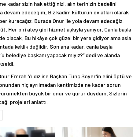
kadar sizin hak ettiğinizi, alın terinizin bedelini
aya devam edeceğim. Biz kadim kültürün evlatları olarak
aber kuracağız. Burada Onur ile yola devam edeceğiz.
üt. Her biri ateş gibi hizmet aşkıyla yanıyor. Canla başla
e olacak. Bu hikâye çok güzel bir yere gidiyor ama asla
tada keklik değildir. Son ana kadar, canla başla
’u belediye başkanı yapacak mıyız?” dedi ve alanda
kseldi.
 Onur Emrah Yıldız ise Başkan Tunç Soyer’in elini öptü ve
izyonundan hiç ayrılmadan kentimizde ne kadar sorun
yol yürümekten büyük bir onur ve gurur duydum. Sizlerin
ağı projeleri anlattı.