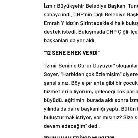
İzmir Büyükşehir Belediye Başkanı Tunç
sahaya indi. CHP’nin Çiğli Belediye Baş
Emrah Yıldız’ın Şirintepe’deki halk buluş
destek istedi. Buluşmada CHP Çiğli ilçe
başkanları da yer aldı.
“12 SENE EMEK VERDİ”
“İzmir Seninle Gurur Duyuyor” sloganla
Soyer, “Harbiden çok özlemişim” diyere
şanslısınız. Böyle pırlanta gibi bir çocuk
hizmetleri biliyorum, geleceği çok par
büyüdü, eğitimini burada aldı sonra İz
yılında da daire başkanlığı yaptı. Bütün b
buluşturmak istiyor, var mısınız? Size
devam edeceğim” dedi.