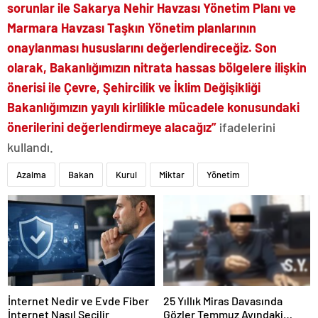
sorunlar ile Sakarya Nehir Havzası Yönetim Planı ve
Marmara Havzası Taşkın Yönetim planlarının
onaylanması hususlarını değerlendireceğiz. Son
olarak, Bakanlığımızın nitrata hassas bölgelere ilişkin
önerisi ile Çevre, Şehircilik ve İklim Değişikliği
Bakanlığımızın yayılı kirlilikle mücadele konusundaki
önerilerini değerlendirmeye alacağız”
ifadelerini
kullandı.
Azalma
Bakan
Kurul
Miktar
Yönetim
İnternet Nedir ve Evde Fiber
25 Yıllık Miras Davasında
İnternet Nasıl Seçilir
Gözler Temmuz Ayındaki