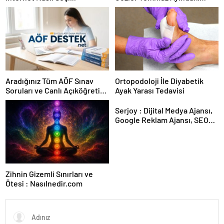
Karar Duruşmasına Çevrildi
Aradığınız Tüm AÖF Sınav
Ortopodoloji İle Diyabetik
Soruları ve Canlı Açıköğretim
Ayak Yarası Tedavisi
Forumu Burada
Serjoy : Dijital Medya Ajansı,
Google Reklam Ajansı, SEO
Ajansı ve Web Tasarım Ajansı
Zihnin Gizemli Sınırları ve
Ötesi : Nasılnedir.com