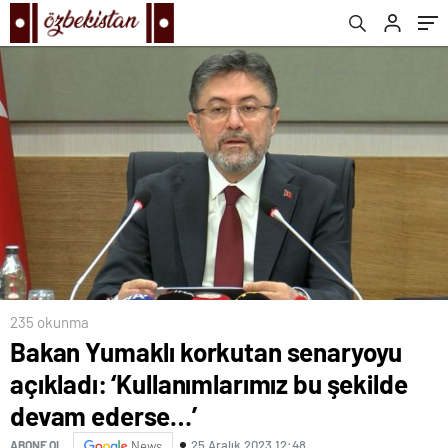
235 okunma
Bakan Yumaklı korkutan senaryoyu
açıkladı: ‘Kullanımlarımız bu şekilde
devam ederse…’
25 Aralık 2023 12:48
ABONE OL
News