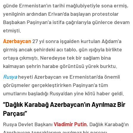
günde Ermenistan’ın tarihi mağlubiyetiyle sona ermiş,
yenilginin ardından Erivan’da başlayan protestolar
Başbakan Paşinyan’a istifa çağrılarıyla günlerce devam
etmişti.
Azerbaycan
27 yıl sonra işgalden kurtulan Ağdam’a
girmiş ancak şehirdeki acı tablo, gün ışığıyla birlikte
ortaya çıkmıştı. Neredeyse tek bir sağlam bina
kalmayan şehrin harabe görüntüsü yürek burktu.
Rusya
heyeti Azerbaycan ve Ermenistan’da önemli
görüşmeler gerçekleştirirken Paşinyan’a tüm
umutlarını başladığı Rusya’dan yine kötü haber geldi.
“Dağlık Karabağ Azerbaycan’ın Ayrılmaz Bir
Parçası”
Rusya Devlet Başkanı
Vladimir Putin
, Dağlık Karabağ’ın
Azerbaycan topraklarının ayrılmaz bir parçası