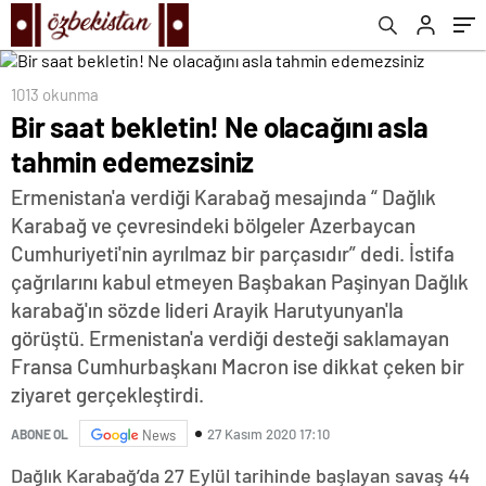
1013 okunma
Bir saat bekletin! Ne olacağını asla
tahmin edemezsiniz
Ermenistan'a verdiği Karabağ mesajında “ Dağlık
Karabağ ve çevresindeki bölgeler Azerbaycan
Cumhuriyeti'nin ayrılmaz bir parçasıdır” dedi. İstifa
çağrılarını kabul etmeyen Başbakan Paşinyan Dağlık
karabağ'ın sözde lideri Arayik Harutyunyan'la
görüştü. Ermenistan'a verdiği desteği saklamayan
Fransa Cumhurbaşkanı Macron ise dikkat çeken bir
ziyaret gerçekleştirdi.
27 Kasım 2020 17:10
ABONE OL
News
Dağlık Karabağ’da 27 Eylül tarihinde başlayan savaş 44