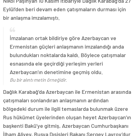
Nikol Paşinyan 10 Kasım itibariyle Dağlık Karabağ’da 27
Eylül’den beri devam eden çatışmaların durması için
bir anlaşma imzalamıştı.
İmzalanan ortak bildiriye göre Azerbaycan ve
Ermenistan güçleri anlaşmanın imzalandığı anda
bulundukları noktalarda kaldı. Böylece çatışmalar
esnasında ele geçirdiği yerleşim yerleri
Azerbaycan’ın denetimine geçmiş oldu.
Bu bir alıntı metin örneğidir.
Dağlık Karabağ’da Azerbaycan ile Ermenistan arasında
çatışmaları sonlandıran anlaşmanın ardından
bölgedeki durum ile ilgili temaslarda bulunmak üzere
Rus hükümet üyelerinden oluşan heyet Azerbaycan’ın
başkenti Bakü’ye gitmiş, Azerbaycan Cumhurbaşkanı
İlham Aliyev, Rusya Dışişleri Bakanı Sergey Lavrov’dur.