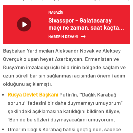
MAGAZIN
Sivasspor – Galatasaray
maçı ne zaman, saat kaçta,
hangi kanalda?
HABERİN DEVAMI
Başbakan Yardımcıları Aleksandr Novak ve Aleksey
Overçuk oluşan heyet Azerbaycan, Ermenistan ve
Rusya’nın imzaladığı üçlü bildirinin bölgede sağlam ve
uzun süreli barışın sağlanması açısından önemli adım
olduğunu açıklamıştı.
Rusya Devlet Başkanı
Putin’in, “‘Dağlık Karabağ
sorunu’ ifadesini bir daha duymamayı umuyorum”
şeklindeki açıklamasına katıldığını bildiren Aliyev,
“Ben de bu sözleri duymayacağımı umuyorum.
Umarım Dağlık Karabağ bahsi geçtiğinde, sadece