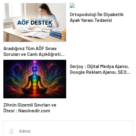
Karar Duruşmasına Çevrildi
Ortopodoloji İle Diyabetik
Ayak Yarası Tedavisi
Aradığınız Tüm AÖF Sınav
Soruları ve Canlı Açıköğretim
Forumu Burada
Serjoy : Dijital Medya Ajansı,
Google Reklam Ajansı, SEO
Ajansı ve Web Tasarım Ajansı
Zihnin Gizemli Sınırları ve
Ötesi : Nasılnedir.com