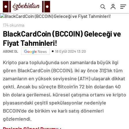
174 okunma
BlackCardCoin (BCCOIN) Geleceği ve
Fiyat Tahminleri!
18 Eylül 2024 13:20
ABONE OL
News
Kripto para topluluğunda son zamanlarda büyük ilgi
gören BlackCardCoin (BCCOIN), iki ay önce 31$'lık tüm
zamanların en yüksek seviyesine (ATH) ulaşarak dikkat
çekti. Ancak bu süreçte Bitcoin'in 72 bin dolardan 40
bin dolara gerilemesi, küresel çatışma ortamı ve kripto
piyasasındaki çeşitli spekülasyonlar nedeniyle
BCCOIN'de de birikim ve karlı satış dönemleri
gözlemlendi.