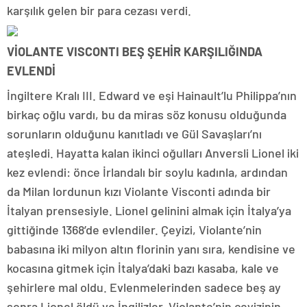
karşılık gelen bir para cezası verdi.
VİOLANTE VISCONTI BEŞ ŞEHİR KARŞILIĞINDA
EVLENDİ
İngiltere Kralı III. Edward ve eşi Hainault’lu Philippa’nın
birkaç oğlu vardı, bu da miras söz konusu olduğunda
sorunların olduğunu kanıtladı ve Gül Savaşları’nı
ateşledi. Hayatta kalan ikinci oğulları Anversli Lionel iki
kez evlendi: önce İrlandalı bir soylu kadınla, ardından
da Milan lordunun kızı Violante Visconti adında bir
İtalyan prensesiyle. Lionel gelinini almak için İtalya’ya
gittiğinde 1368’de evlendiler. Çeyizi, Violante’nin
babasına iki milyon altın florinin yanı sıra, kendisine ve
kocasına gitmek için İtalya’daki bazı kasaba, kale ve
şehirlere mal oldu. Evlenmelerinden sadece beş ay
sonra Lionel öldü ve İngilizler, Violante’nin çeyizinin