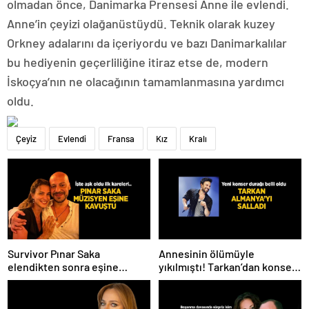
olmadan önce, Danimarka Prensesi Anne ile evlendi.
Anne’in çeyizi olağanüstüydü. Teknik olarak kuzey
Orkney adalarını da içeriyordu ve bazı Danimarkalılar
bu hediyenin geçerliliğine itiraz etse de, modern
İskoçya’nın ne olacağının tamamlanmasına yardımcı
oldu.
Çeyiz
Evlendi
Fransa
Kız
Kralı
Survivor Pınar Saka
Annesinin ölümüyle
elendikten sonra eşine
yıkılmıştı! Tarkan’dan konser
kavuştu! Aşk dolu fotoğrafını
paylaşımı
Instagram’dan paylaştı