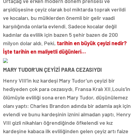
Ortaçağ ve erken modern dönem prensesi ve
arşidüşesine çeyiz olarak bol miktarda toprak verildi
ve kocaları, bu mülklerden önemli bir gelir vaadi
karşılığında onlarla evlendi. Sadece kocalar değil
kadınlar da evlilik için bazen 5 şehir bazen de 200
milyon dolar aldı. Peki,
tarihin en büyük çeyizi nedir?
İşte tarihin en maliyetli düğünleri…
MARY TUDOR’UN ÇEYİZİ PARA CEZASIYDI
Henry VIII’in kız kardeşi Mary Tudor’un çeyizi bir
hediyeden çok para cezasıydı. Fransa Kralı XII.Louis’in
ölümüyle evliliği sona eren Mary Tudor, düşünülemez
olanı yaptı: Charles Brandon adında bir adamla aşk için
evlendi ve bunu kardeşinin iznini almadan yaptı. Henry
VIII gizli nikahları öğrendiğinde öfkelendi ve kız
kardeşine kabaca ilk evliliğinden gelen çeyiz artı faize