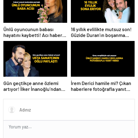
Ünlü oyuncunun babası
16 yıllık evlilikte mutsuz son!
hayatını kaybetti! Acı haberi
Güzide Duran’ın boşanma
sosyal medyadan duyurdu
davasında sürpriz isim tanık
oldu
Gün geçtikçe anne özlemi
İrem Derici hamile mi? Çıkan
artıyor! İlker İnanoğlu’ndan
haberlere fotoğrafla yanıt
duygu yüklü paylaşım
verdi