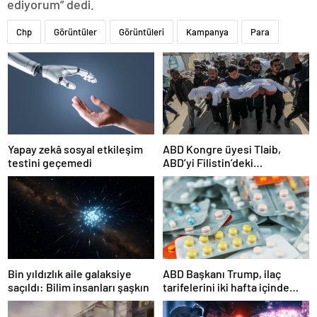
ediyorum” dedi.
Chp
Görüntüler
Görüntüleri
Kampanya
Para
Yapay zekâ sosyal etkileşim
ABD Kongre üyesi Tlaib,
testini geçemedi
ABD’yi Filistin’deki
“soykırımda suç ortağı”
olmakla itham etti
Bin yıldızlık aile galaksiye
ABD Başkanı Trump, ilaç
saçıldı: Bilim insanları şaşkın
tarifelerini iki hafta içinde
açıklayacağını söyledi