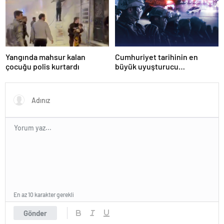
Yangında mahsur kalan
Cumhuriyet tarihinin en
çocuğu polis kurtardı
büyük uyuşturucu
operasyonunda 566 şüpheli
tutuklandı
En az 10 karakter gerekli
Gönder