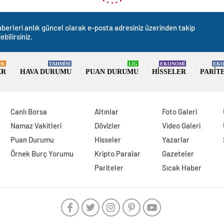
berleri anlık güncel olarak e-posta adresiniz üzerinden takip
ebilirsiniz.
ÜK
TAHMİNİ
LİG
EKONOMİ
EKO
ER
HAVA DURUMU
PUAN DURUMU
HISSELER
PARIT
Canlı Borsa
Altınlar
Foto Galeri
Namaz Vakitleri
Dövizler
Video Galeri
Puan Durumu
Hisseler
Yazarlar
Örnek Burç Yorumu
Kripto Paralar
Gazeteler
Pariteler
Sıcak Haber