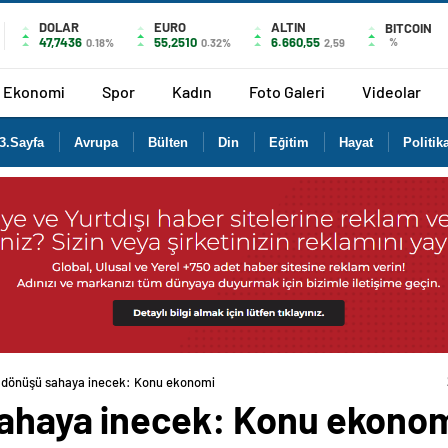
DOLAR
EURO
ALTIN
BITCOIN
47,7436
55,2510
6.660,55
%
0.18%
0.32%
2,59
Ekonomi
Spor
Kadın
Foto Galeri
Videolar
3.Sayfa
Avrupa
Bülten
Din
Eğitim
Hayat
Politik
l dönüşü sahaya inecek: Konu ekonomi
sahaya inecek: Konu ekono