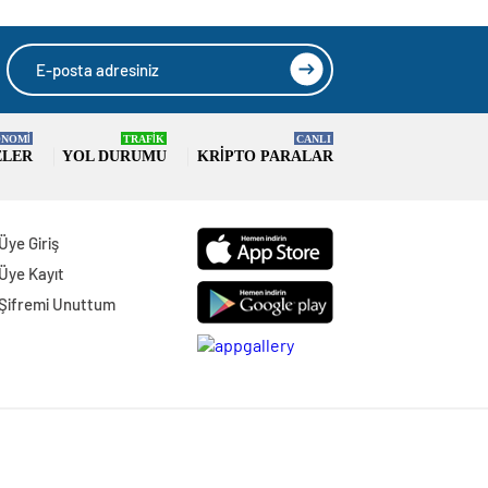
NOMİ
TRAFİK
CANLI
ELER
YOL DURUMU
KRIPTO PARALAR
Üye Giriş
Üye Kayıt
Şifremi Unuttum