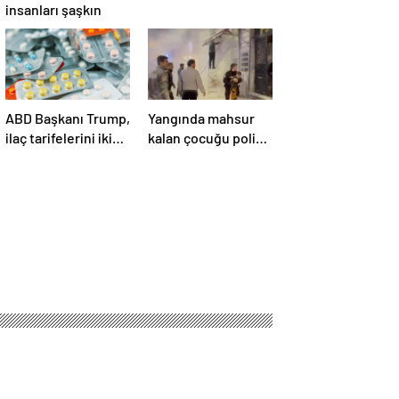
insanları şaşkın
ABD Başkanı Trump,
Yangında mahsur
ilaç tarifelerini iki
kalan çocuğu polis
hafta içinde
kurtardı
açıklayacağını
söyledi