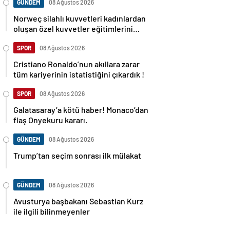
GÜNDEM
08 Ağustos 2026
Norweç silahlı kuvvetleri kadınlardan
oluşan özel kuvvetler eğitimlerini
başlattı.
SPOR
08 Ağustos 2026
Cristiano Ronaldo’nun akıllara zarar
tüm kariyerinin istatistiğini çıkardık !
SPOR
08 Ağustos 2026
Galatasaray’a kötü haber! Monaco’dan
flaş Onyekuru kararı.
GÜNDEM
08 Ağustos 2026
Trump’tan seçim sonrası ilk mülakat
GÜNDEM
08 Ağustos 2026
Avusturya başbakanı Sebastian Kurz
ile ilgili bilinmeyenler