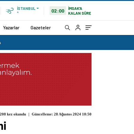
İMSAK'A
İSTANBUL
02:00
KALAN SÜRE
°
Yazarlar
Gazeteler
a
208 kez okundu
|
Güncelleme: 28 Ağustos 2024 10:50
mi