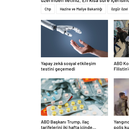
Chp
Hazine ve Maliye Bakanlığı
özgür özel
Yapay zekâ sosyal etkileşim
ABD Kon
testini geçemedi
Filisti
ortağı”
ABD Başkanı Trump, ilaç
Yangın
tarifelerini iki hafta içinde
polis k