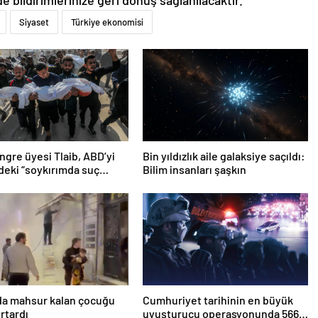
Siyaset
Türkiye ekonomisi
gre üyesi Tlaib, ABD’yi
Bin yıldızlık aile galaksiye saçıldı:
n’deki “soykırımda suç
Bilim insanları şaşkın
 olmakla itham etti
da mahsur kalan çocuğu
Cumhuriyet tarihinin en büyük
urtardı
uyuşturucu operasyonunda 566