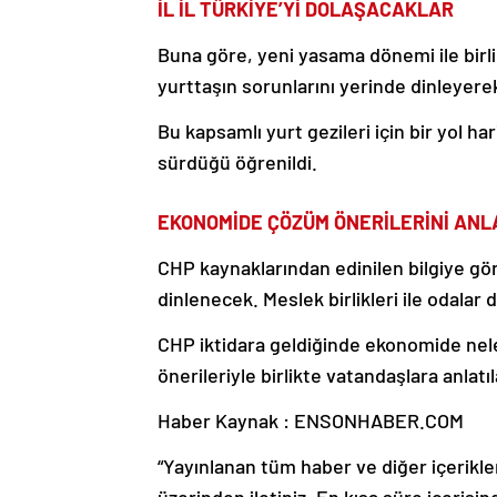
İL İL TÜRKİYE’Yİ DOLAŞACAKLAR
Buna göre, yeni yasama dönemi ile birli
yurttaşın sorunlarını yerinde dinleyer
Bu kapsamlı yurt gezileri için bir yol har
sürdüğü öğrenildi.
EKONOMİDE ÇÖZÜM ÖNERİLERİNİ AN
CHP kaynaklarından edinilen bilgiye gö
dinlenecek. Meslek birlikleri ile odalar 
CHP iktidara geldiğinde ekonomide nele
önerileriyle birlikte vatandaşlara anlatı
Haber Kaynak : ENSONHABER.COM
“Yayınlanan tüm haber ve diğer içerikler i
üzerinden iletiniz. En kısa süre içerisin