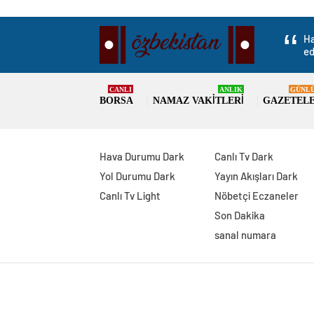
Ha
ed
CANLI
ANLIK
GÜNL
BORSA
NAMAZ VAKITLERI
GAZETEL
Hava Durumu Dark
Canlı Tv Dark
Yol Durumu Dark
Yayın Akışları Dark
Canlı Tv Light
Nöbetçi Eczaneler
Son Dakika
sanal numara