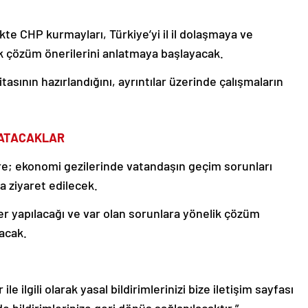
kte CHP kurmayları, Türkiye’yi il il dolaşmaya ve
ek çözüm önerilerini anlatmaya başlayacak.
itasının hazırlandığını, ayrıntılar üzerinde çalışmaların
LATACAKLAR
re; ekonomi gezilerinde vatandaşın geçim sorunları
da ziyaret edilecek.
r yapılacağı ve var olan sorunlara yönelik çözüm
lacak.
le ilgili olarak yasal bildirimlerinizi bize iletişim sayfası
de bildirimlerinize geri dönüş sağlanılacaktır.”