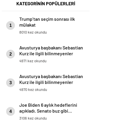
KATEGORİNİN POPÜLERLERİ
Trump’tan seçim sonrası ilk
mülakat
1
8010 kez okundu
Avusturya başbakanı Sebastian
Kurz ile ilgili bilinmeyenler
2
4971 kez okundu
Avusturya başbakanı Sebastian
Kurz ile ilgili bilinmeyenler
3
4970 kez okundu
Joe Biden 6 aylık hedeflerini
açıkladı. Senato buz gibi…
4
3106 kez okundu