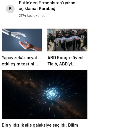
Putin’den Ermenistan’ı yıkan
açıklama: Karabağ
5
Azerbaycan’ın ayrılmaz bir
2174 kez okundu
parçasıdır!
Yapay zekâ sosyal
ABD Kongre üyesi
etkileşim testini
Tlaib, ABD’yi
geçemedi
Filistin’deki
“soykırımda suç
ortağı” olmakla
itham etti
Bin yıldızlık aile galaksiye saçıldı: Bilim