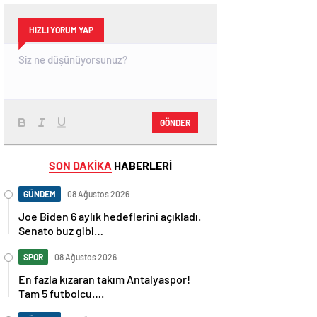
HIZLI YORUM YAP
GÖNDER
SON DAKİKA
HABERLERİ
GÜNDEM
08 Ağustos 2026
Joe Biden 6 aylık hedeflerini açıkladı.
Senato buz gibi…
SPOR
08 Ağustos 2026
En fazla kızaran takım Antalyaspor!
Tam 5 futbolcu….