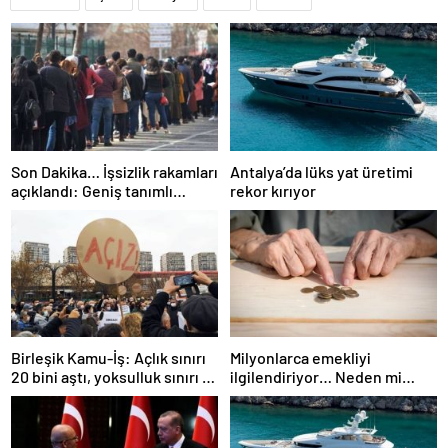
Son Dakika… İşsizlik rakamları
Antalya’da lüks yat üretimi
açıklandı: Geniş tanımlı
rekor kırıyor
işsizlik yükseldi!
Birleşik Kamu-İş: Açlık sınırı
Milyonlarca emekliyi
20 bini aştı, yoksulluk sınırı 57
ilgilendiriyor… Neden mi
bine dayandı!
düşük maaş alıyorsunuz?
Uzmanlar anlattı