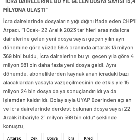
“İCRA DAİRELERİNE BU YIL GELEN DOSYA SAYISI 13,4
MİLYONA ULAŞTI”
İcra dairelerinde dosyaların yığıldığını ifade eden CHP’li
Arpacı, “1 Ocak- 22 Aralık 2023 tarihleri arasında icra
dairelerine gelen yeni dosya sayısı geçen yılın aynı
dönemine göre yüzde 59,4 oranında artarak 13 milyon
369 bini buldu. İcra dairelerine bu yıl geçen yıla göre 4
milyon 981 bin daha fazla yeni dosya geldi. Aynı
dönemde, aboneliklerden kaynaklanan icradaki bazı
alacaklardan yasayla vazgeçilmesinin de etkisiyle 15
milyon 24 bin dosya da ya sonuçlandırıldı ya da
işlemden kaldırıldı. Dolayısıyla UYAP üzerinden açılan
ve icra dairelerinde derdest bulunan dosya sayısı 22
Aralık itibariyle 21 milyon 569 bin oldu” şeklinde
konuştu.
Artarak
Çek
Dosya
İcra
Kredi