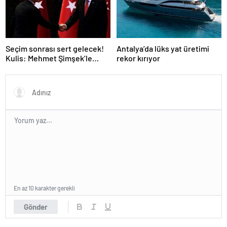
Seçim sonrası sert gelecek!
Antalya’da lüks yat üretimi
Kulis: Mehmet Şimşek’le
rekor kırıyor
Erdoğan’ın ‘yoksulları
öldürdün’ tartışması
En az 10 karakter gerekli
Gönder