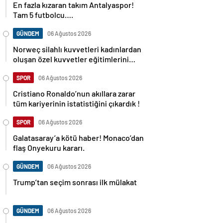
En fazla kızaran takım Antalyaspor!
Tam 5 futbolcu….
GÜNDEM
06 Ağustos 2026
Norweç silahlı kuvvetleri kadınlardan
oluşan özel kuvvetler eğitimlerini
başlattı.
SPOR
06 Ağustos 2026
Cristiano Ronaldo’nun akıllara zarar
tüm kariyerinin istatistiğini çıkardık !
SPOR
06 Ağustos 2026
Galatasaray’a kötü haber! Monaco’dan
flaş Onyekuru kararı.
GÜNDEM
06 Ağustos 2026
Trump’tan seçim sonrası ilk mülakat
GÜNDEM
06 Ağustos 2026