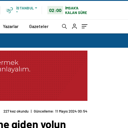
İMSAK'A
İSTANBUL
02:00
KALAN SÜRE
°
Yazarlar
Gazeteler
227 kez okundu
|
Güncelleme: 11 Mayıs 2024 00:54
ene giden yolun