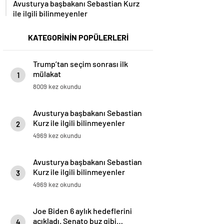
Avusturya başbakanı Sebastian Kurz
ile ilgili bilinmeyenler
KATEGORİNİN POPÜLERLERİ
Trump’tan seçim sonrası ilk
mülakat
1
8009 kez okundu
Avusturya başbakanı Sebastian
Kurz ile ilgili bilinmeyenler
2
4969 kez okundu
Avusturya başbakanı Sebastian
Kurz ile ilgili bilinmeyenler
3
4969 kez okundu
Joe Biden 6 aylık hedeflerini
açıkladı. Senato buz gibi…
4