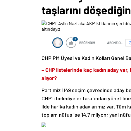
taşlarını döşediğin
0
BEĞENDİM
ABONE OL
CHP PM Üyesi ve Kadın Kolları Genel Baş
– CHP listelerinde kaç kadın aday var, 
alıyor?
Partimiz 1149 seçim çevresinde aday beli
CHP’li belediyeler tarafından yönetilm
ilde harika kadın adaylarımız var. Tüm
toplam nüfus ise 14.7 milyon; yani nüf