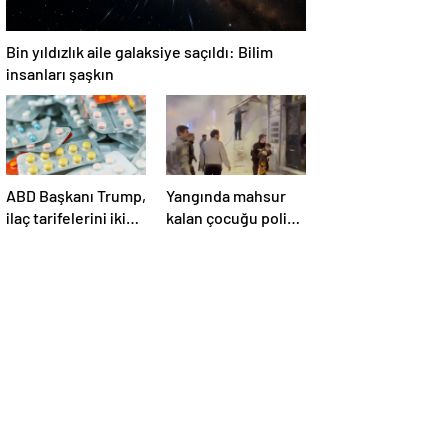
Bin yıldızlık aile galaksiye saçıldı: Bilim
insanları şaşkın
ABD Başkanı Trump,
Yangında mahsur
ilaç tarifelerini iki
kalan çocuğu polis
hafta içinde
kurtardı
açıklayacağını
söyledi