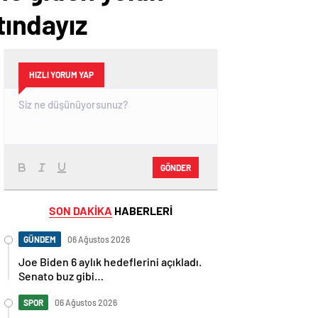
tındayız
HIZLI YORUM YAP
GÖNDER
SON DAKİKA
HABERLERİ
GÜNDEM
06 Ağustos 2026
Joe Biden 6 aylık hedeflerini açıkladı.
Senato buz gibi…
SPOR
06 Ağustos 2026