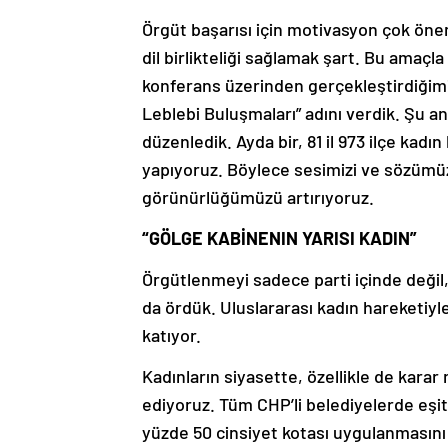
Örgüt başarısı için motivasyon çok önem
dil birlikteliği sağlamak şart. Bu amaçl
konferans üzerinden gerçekleştirdiğimi
Leblebi Buluşmaları” adını verdik. Şu a
düzenledik. Ayda bir, 81 il 973 ilçe kadı
yapıyoruz. Böylece sesimizi ve sözümü
görünürlüğümüzü artırıyoruz.
“GÖLGE KABİNENIN YARISI KADIN”
Örgütlenmeyi sadece parti içinde değil, 
da ördük. Uluslararası kadın hareketiy
katıyor.
Kadınların siyasette, özellikle de kara
ediyoruz. Tüm CHP’li belediyelerde eşit
yüzde 50 cinsiyet kotası uygulanmasını 