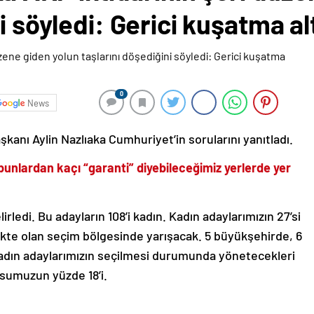
i söyledi: Gerici kuşatma al
0
News
kanı Aylin Nazlıaka Cumhuriyet’in sorularını yanıtladı.
bunlardan kaçı “garanti” diyebileceğimiz yerlerde yer
rledi. Bu adayların 108’i kadın. Kadın adaylarımızın 27’si
ekte olan seçim bölgesinde yarışacak. 5 büyükşehirde, 6
 kadın adaylarımızın seçilmesi durumunda yönetecekleri
usumuzun yüzde 18’i.