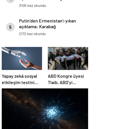
3105 kez okundu
Putin’den Ermenistan’ı yıkan
açıklama: Karabağ
5
Azerbaycan’ın ayrılmaz bir
2172 kez okundu
parçasıdır!
Yapay zekâ sosyal
ABD Kongre üyesi
etkileşim testini
Tlaib, ABD’yi
geçemedi
Filistin’deki
“soykırımda suç
ortağı” olmakla
itham etti