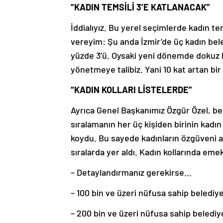
“KADIN TEMSİLİ 3’E KATLANACAK”
İddialıyız. Bu yerel seçimlerde kadın te
vereyim: Şu anda İzmir’de üç kadın bele
yüzde 3’ü. Oysaki yeni dönemde dokuz k
yönetmeye talibiz. Yani 10 kat artan bi
“KADIN KOLLARI LİSTELERDE”
Ayrıca Genel Başkanımız Özgür Özel, bel
sıralamanın her üç kişiden birinin kadı
koydu. Bu sayede kadınların özgüveni ar
sıralarda yer aldı. Kadın kollarında eme
– Detaylandırmanız gerekirse…
– 100 bin ve üzeri nüfusa sahip belediy
– 200 bin ve üzeri nüfusa sahip belediy