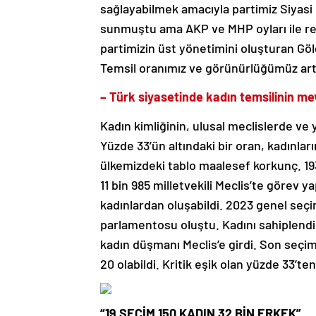
sağlayabilmek amacıyla partimiz Siyasi P
sunmuştu ama AKP ve MHP oyları ile redd
partimizin üst yönetimini oluşturan Göl
Temsil oranımız ve görünürlüğümüz arttı
– Türk siyasetinde kadın temsilinin m
Kadın kimliğinin, ulusal meclislerde ve 
Yüzde 33’ün altındaki bir oran, kadınlar
ülkemizdeki tablo maalesef korkunç. 19
11 bin 985 milletvekili Meclis’te görev ya
kadınlardan oluşabildi. 2023 genel seçi
parlamentosu oluştu. Kadını sahiplendi
kadın düşmanı Meclis’e girdi. Son seçi
20 olabildi. Kritik eşik olan yüzde 33’te
“19 SEÇİM 150 KADIN 32 BİN ERKEK”