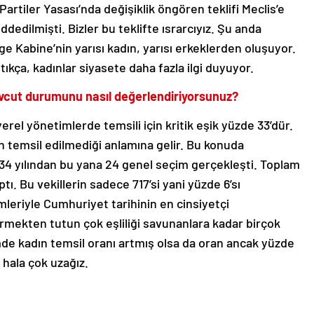
artiler Yasası’nda değişiklik öngören teklifi Meclis’e
edilmişti. Bizler bu teklifte ısrarcıyız. Şu anda
ge Kabine’nin yarısı kadın, yarısı erkeklerden oluşuyor.
kça, kadınlar siyasete daha fazla ilgi duyuyor.
evcut durumunu nasıl değerlendiriyorsunuz?
yerel yönetimlerde temsili için kritik eşik yüzde 33’dür.
ın temsil edilmediği anlamına gelir. Bu konuda
34 yılından bu yana 24 genel seçim gerçekleşti. Toplam
ptı. Bu vekillerin sadece 717’si yani yüzde 6’sı
mleriyle Cumhuriyet tarihinin en cinsiyetçi
rmekten tutun çok eşliliği savunanlara kadar birçok
mde kadın temsil oranı artmış olsa da oran ancak yüzde
n hala çok uzağız.