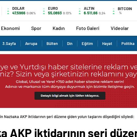
DOLAR
EURO
ALTIN
BITCOIN
47,5966
55,0893
6.511,66
%
0.06%
0.13%
0,24
Ekonomi
Spor
Kadın
Foto Galeri
Videolar
3.Sayfa
Avrupa
Bülten
Din
Eğitim
Hayat
Politika
lin Nazlıaka AKP iktidarının şeri düzene giden yolun taşlarını döşediğini söyledi:
aka AKP iktidarının şeri düz