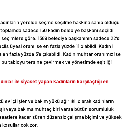
 Kadınların yerelde seçme seçilme hakkına sahip olduğu
, toplamda sadece 150 kadın belediye başkanı seçildi.
l seçimlere göre, 1389 belediye başkanının sadece 22’si,
lis üyesi oranı ise en fazla yüzde 11 olabildi. Kadın il
 en fazla yüzde 3’e çıkabildi. Kadın muhtar oranımız ise
r bu tabloyu tersine çevirmek ve yönetimde eşitliği
ınlar ile siyaset yapan kadınların karşılaştığı en
v içi işler ve bakım yükü ağırlıklı olarak kadınların
yaşlı veya bakıma muhtaç biri varsa bütün sorumluluk
 saatlere kadar süren düzensiz çalışma biçimi ve yüksek
koşullar çok zor.