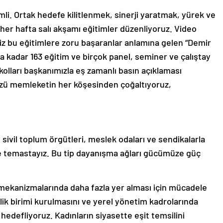
li. Ortak hedefe kilitlenmek, sinerji yaratmak, yürek ve
a her hafta salı akşamı eğitimler düzenliyoruz. Video
z bu eğitimlere zoru başaranlar anlamına gelen “Demir
na kadar 163 eğitim ve birçok panel, seminer ve çalıştay
n kolları başkanımızla eş zamanlı basın açıklaması
zü memleketin her köşesinden çoğaltıyoruz,
sivil toplum örgütleri, meslek odaları ve sendikalarla
le temastayız. Bu tip dayanışma ağları gücümüze güç
r mekanizmalarında daha fazla yer alması için mücadele
lik birimi kurulmasını ve yerel yönetim kadrolarında
hedefliyoruz. Kadınların siyasette eşit temsilini