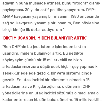
adayının buna müsaade etmesi, bunu fotoğraf olarak
paylaşması, 30 yıldır aktif politika yapıyorum, DYP-
ANAP kavgasını yaşamış bir insanım, 1980 öncesinde
sağ sol kavgasını yaşamış bir insanım. Ben böylesine
bir çirkinliğe ilk defa rastlıyorum.”
‘BIKTIM USANDIM, MİDEM BULANIYOR ARTIK’
“Ben CHP’nin bu jest isteme işlerinden bıktım
usandım, midem bulanıyor artık. Bu netlikte
söyleyeyim çünkü bir 15 milletvekili ve biz o
arkadaşlarımızı zora düşürecek hiçbir şey yapmadık.
Teşekkür ede ede gezdik, bir vefa sistemi içinde
gezdik. En ufak incitici bir cümlemiz olmadı o 15
arkadaşımıza ve Kılıçdaroğlu’na, o dönemin CHP
yöneticilerine en ufak incitici sözümüz olmadı ama o
kadar enteresan ki, dön baba dönelim, 15 milletvekili…