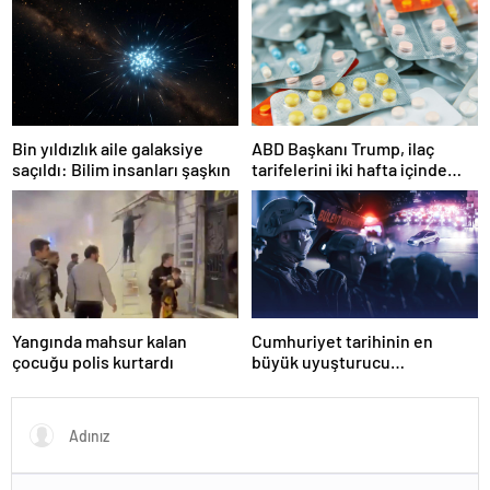
olmakla itham etti
Bin yıldızlık aile galaksiye
ABD Başkanı Trump, ilaç
saçıldı: Bilim insanları şaşkın
tarifelerini iki hafta içinde
açıklayacağını söyledi
Yangında mahsur kalan
Cumhuriyet tarihinin en
çocuğu polis kurtardı
büyük uyuşturucu
operasyonunda 566 şüpheli
tutuklandı