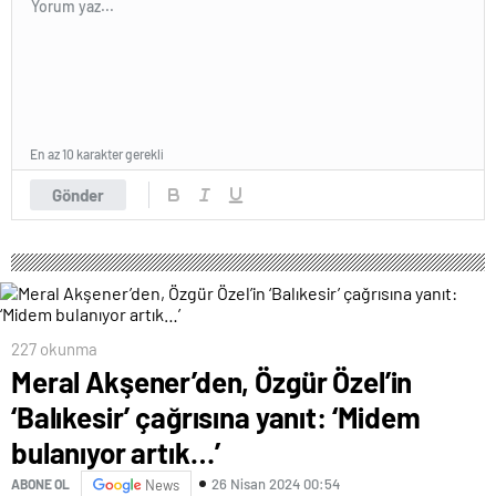
En az 10 karakter gerekli
Gönder
227 okunma
Meral Akşener’den, Özgür Özel’in
‘Balıkesir’ çağrısına yanıt: ‘Midem
bulanıyor artık…’
26 Nisan 2024 00:54
ABONE OL
News