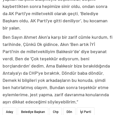
kaybettikten sonra hepimize sinir oldu, ondan sonra
da AK Parti’ye milletvekili olarak geçti. ‘Belediye
Başkanı oldu, AK Parti’ye gitti deniliyor’, bu kocaman
bir yalan.
Ben Sayın Ahmet Akın’a karşı bir zarif cümle kurdum, fi
tarihinde. Çünkü Ok gidince, Akın ‘Ben artık İYİ
Parti’nin de milletvekiliyim Balıkesir’de’ diye beyanat
verdi. Ben de ‘Çok teşekkür ediyorum, beni
borçlandırdın’ dedim. Ama Balıkesir bize bırakıldığında
Antalya’yı da CHP’ye bıraktık. Döndür baba döndür.
Demek ki bilgileri yok arkadaşların bu konuda, şimdi
ben hatırlatmış olayım. Bundan sonra teşekkür etme
eylemlerime, jest yapma, zarif davranma konularında
aşırı dikkat edeceğimi söyleyebilirim.”
Aday
Belediye Başkan
Chp
Dön
İyi Parti