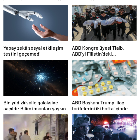
Yapay zekâ sosyal etkileşim
ABD Kongre üyesi Tlaib,
testini geçemedi
ABD’yi Filistin’deki
“soykırımda suç ortağı”
olmakla itham etti
Bin yıldızlık aile galaksiye
ABD Başkanı Trump, ilaç
saçıldı: Bilim insanları şaşkın
tarifelerini iki hafta içinde
açıklayacağını söyledi