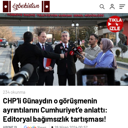
tartışması!
234 okunma
CHP’li Günaydın o görüşmenin
ayrıntılarını Cumhuriyet’e anlattı:
Editoryal bağımsızlık tartışması!
26 Nisan 2024 00:57
ABONE OL
News