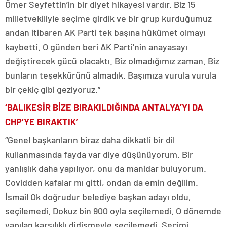
Ömer Seyfettin’in bir diyet hikayesi vardır. Biz 15
milletvekiliyle seçime girdik ve bir grup kurduğumuz
andan itibaren AK Parti tek başına hükümet olmayı
kaybetti. O günden beri AK Parti’nin anayasayı
değiştirecek gücü olacaktı. Biz olmadığımız zaman. Biz
bunların teşekkürünü almadık. Başımıza vurula vurula
bir çekiç gibi geziyoruz.”
‘BALIKESİR BİZE BIRAKILDIĞINDA ANTALYA’YI DA
CHP’YE BIRAKTIK’
“Genel başkanların biraz daha dikkatli bir dil
kullanmasında fayda var diye düşünüyorum. Bir
yanlışlık daha yapılıyor, onu da manidar buluyorum.
Covidden kafalar mı gitti, ondan da emin değilim.
İsmail Ok doğrudur belediye başkan adayı oldu,
seçilemedi. Dokuz bin 900 oyla seçilemedi. O dönemde
yapılan karşılıklı didişmeyle seçilemedi. Seçimi