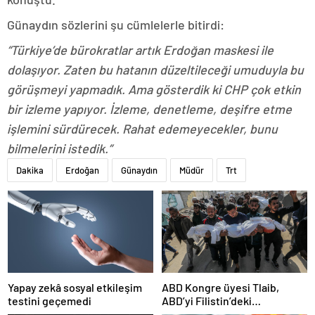
Günaydın sözlerini şu cümlelerle bitirdi:
“Türkiye’de bürokratlar artık Erdoğan maskesi ile
dolaşıyor. Zaten bu hatanın düzeltileceği umuduyla bu
görüşmeyi yapmadık. Ama gösterdik ki CHP çok etkin
bir izleme yapıyor. İzleme, denetleme, deşifre etme
işlemini sürdürecek. Rahat edemeyecekler, bunu
bilmelerini istedik.”
Dakika
Erdoğan
Günaydın
Müdür
Trt
Yapay zekâ sosyal etkileşim
ABD Kongre üyesi Tlaib,
testini geçemedi
ABD’yi Filistin’deki
“soykırımda suç ortağı”