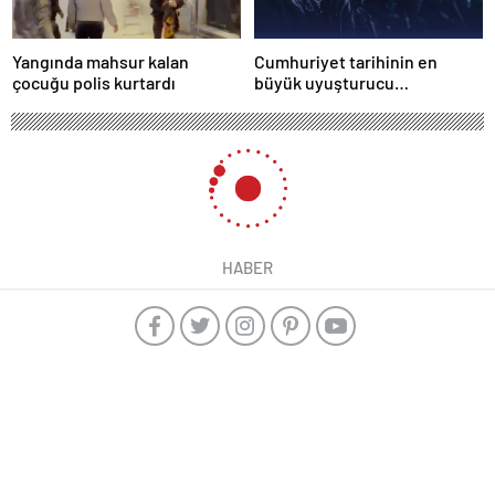
Yangında mahsur kalan
Cumhuriyet tarihinin en
çocuğu polis kurtardı
büyük uyuşturucu
operasyonunda 566 şüpheli
tutuklandı
HABER