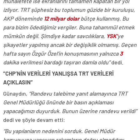
muhalefete ise ekranlarını tamamen kapatan bir yol
izliyor. TRT şüphesiz bu toplumun güzide bir kuruluşu,
AKP döneminde
12 milyar dolar
bütçe kullanmış. Bu
para bizim ödediğimiz vergiler. Buna tahammül etmek
mümkün değil. Şimdiye kadar savcılıklara,
YSK’
ye
şikayetler yapılmış ancak bir değişiklik olmamış. Geçen
hafta sayın Özgür Özel’in konuşmasının yalnızca
3
dakika verilmesi bardağı taşıran damla oldu”
dedi.
“CHP’NİN VERİLERİ YANLIŞSA TRT VERİLERİ
AÇIKLASIN”
Günaydın,
“Randevu talebime yanıt alamayınca TRT
Genel Müdürlüğü önünde bir basın açıklaması
yapacağımızı duyurduk. Bunun üzerine randevu verildi”
dedi ve şöyle devam etti:
“Bu yapılanların nedenini sorduk. Genel Müdür
kamuoyuna yansıyan rakamların doğru olmadığını