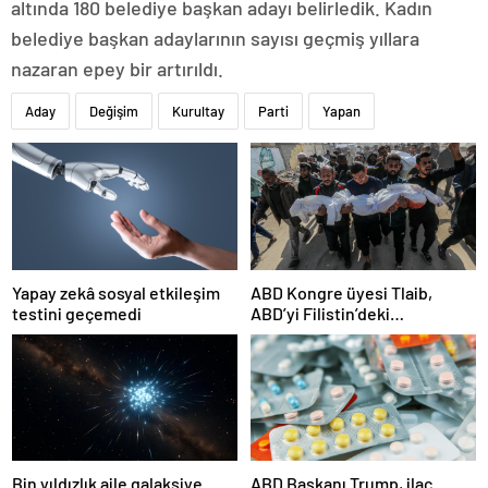
altında 180 belediye başkan adayı belirledik. Kadın
belediye başkan adaylarının sayısı geçmiş yıllara
nazaran epey bir artırıldı.
Aday
Değişim
Kurultay
Parti
Yapan
Yapay zekâ sosyal etkileşim
ABD Kongre üyesi Tlaib,
testini geçemedi
ABD’yi Filistin’deki
“soykırımda suç ortağı”
olmakla itham etti
Bin yıldızlık aile galaksiye
ABD Başkanı Trump, ilaç