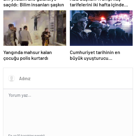
saçıldı: Bilim insanları şaşkın
tarifelerini iki hafta içinde
açıklayacağını söyledi
Yangında mahsur kalan
Cumhuriyet tarihinin en
çocuğu polis kurtardı
büyük uyuşturucu
operasyonunda 566 şüpheli
tutuklandı
En az 10 karakter gerekli