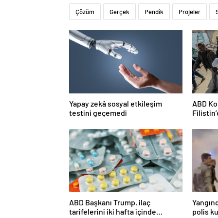
Çözüm
Gerçek
Pendik
Projeler
Yapay zekâ sosyal etkileşim
ABD Kon
testini geçemedi
Filisti
ortağı”
ABD Başkanı Trump, ilaç
Yangın
tarifelerini iki hafta içinde
polis k