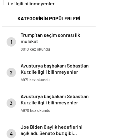
ile ilgili bilinmeyenler
KATEGORİNİN POPÜLERLERİ
Trump’tan seçim sonrası ilk
mülakat
1
8010 kez okundu
Avusturya başbakanı Sebastian
Kurz ile ilgili bilinmeyenler
2
4971 kez okundu
Avusturya başbakanı Sebastian
Kurz ile ilgili bilinmeyenler
3
4970 kez okundu
Joe Biden 6 aylık hedeflerini
açıkladı. Senato buz gibi…
4