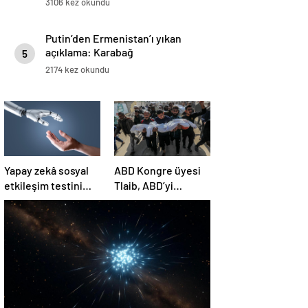
3106 kez okundu
Putin’den Ermenistan’ı yıkan
açıklama: Karabağ
5
Azerbaycan’ın ayrılmaz bir
2174 kez okundu
parçasıdır!
Yapay zekâ sosyal
ABD Kongre üyesi
etkileşim testini
Tlaib, ABD’yi
geçemedi
Filistin’deki
“soykırımda suç
ortağı” olmakla
itham etti