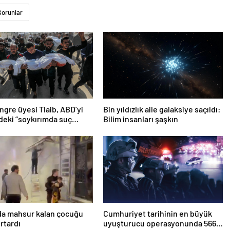
Sorunlar
gre üyesi Tlaib, ABD’yi
Bin yıldızlık aile galaksiye saçıldı:
n’deki “soykırımda suç
Bilim insanları şaşkın
 olmakla itham etti
da mahsur kalan çocuğu
Cumhuriyet tarihinin en büyük
urtardı
uyuşturucu operasyonunda 566