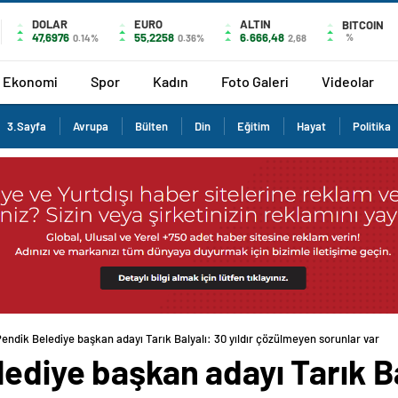
DOLAR
EURO
ALTIN
BITCOIN
47,6976
55,2258
6.666,48
%
0.14%
0.36%
2,68
Ekonomi
Spor
Kadın
Foto Galeri
Videolar
3.Sayfa
Avrupa
Bülten
Din
Eğitim
Hayat
Politika
endik Belediye başkan adayı Tarık Balyalı: 30 yıldır çözülmeyen sorunlar var
ediye başkan adayı Tarık Bal