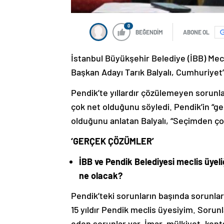
0
BEĞENDİM
ABONE OL
İstanbul Büyükşehir Belediye (İBB) Mec
Başkan Adayı Tarık Balyalı, Cumhuriyet’i
Pendik’te yıllardır çözülemeyen sorunla
çok net olduğunu söyledi. Pendik’in “g
olduğunu anlatan Balyalı, “Seçimden ço
‘GERÇEK ÇÖZÜMLER’
İBB ve Pendik Belediyesi meclis üyeli
ne olacak?
Pendik’teki sorunların başında sorunla
15 yıldır Pendik meclis üyesiyim. Sorun
eden sorunlar var. İmar, mülkiyet, ken