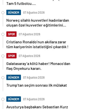
Tam 5 futbolcu….
GÜNDEM
07 Ağustos 2026
Norweç silahlı kuvvetleri kadınlardan
oluşan özel kuvvetler eğitimlerini
başlattı.
SPOR
07 Ağustos 2026
Cristiano Ronaldo’nun akıllara zarar
tüm kariyerinin istatistiğini çıkardık !
SPOR
07 Ağustos 2026
Galatasaray’a kötü haber! Monaco’dan
flaş Onyekuru kararı.
GÜNDEM
07 Ağustos 2026
Trump’tan seçim sonrası ilk mülakat
GÜNDEM
07 Ağustos 2026
Avusturya başbakanı Sebastian Kurz