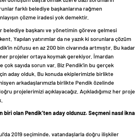
runlar farklı belediye başkanlarına rağmen
nlayışın çözme iradesi yok demektir.
ir belediye başkanı ve yönetimin göreve gelmesi
kent. Yapılan yatırımlar da ne yazık ki sorunlara çözüm
ndik’in nüfusu en az 200 bin civarında artmıştır. Bu kadar
zyoner projeler ortaya koymak gerekiyor. İmardan
çok sayıda sorun var. Biz Pendik’in bu gerçek
in aday olduk. Bu konuda ekiplerimizle birlikte
syen arkadaşlarımızla birlikte Pendik özelinde
ğru projelerimizi açıklayacağız. Açıkladığımız her proje
k.
en biri olan Pendik’ten aday oldunuz. Seçmeni nasıl ikna
ul’da 2019 seçiminde, vatandaşlarla doğru ilişkiler