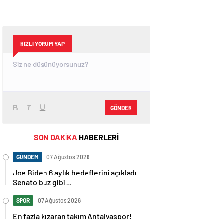
HIZLI YORUM YAP
GÖNDER
SON DAKİKA
HABERLERİ
GÜNDEM
07 Ağustos 2026
Joe Biden 6 aylık hedeflerini açıkladı.
Senato buz gibi…
SPOR
07 Ağustos 2026
En fazla kızaran takım Antalyaspor!