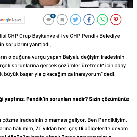
0
News
lisi CHP Grup Başkanvekili ve CHP Pendik Belediye
n sorularını yanıtladı.
rın olduğuna vurgu yapan Balyalı, değişim iradesinin
erçek sorunlarına gerçek çözümler üretmek” için aday
k büyük başarıyla çıkacağımıza inanıyorum” dedi.
ği yaptınız. Pendik’in sorunları nedir? Sizin çözümünüz
rı çözme iradesinin olmaması geliyor. Ben Pendikliyim.
larına hâkimim. 30 yıldan beri çeşitli bölgelerde devam
tsel dönüşüm başta olmak üzere bazı sorunların