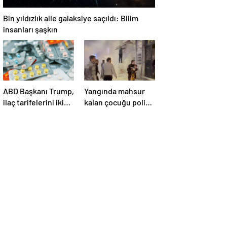
Bin yıldızlık aile galaksiye saçıldı: Bilim
insanları şaşkın
ABD Başkanı Trump,
Yangında mahsur
ilaç tarifelerini iki
kalan çocuğu polis
hafta içinde
kurtardı
açıklayacağını
söyledi