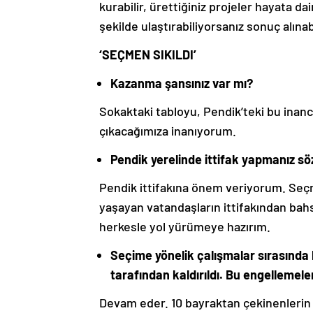
kurabilir, ürettiğiniz projeler hayata d
şekilde ulaştırabiliyorsanız sonuç alınab
‘SEÇMEN SIKILDI’
Kazanma şansınız var mı?
Sokaktaki tabloyu, Pendik’teki bu inan
çıkacağımıza inanıyorum.
Pendik yerelinde ittifak yapmanız s
Pendik ittifakına önem veriyorum. Seç
yaşayan vatandaşların ittifakından ba
herkesle yol yürümeye hazırım.
Seçime yönelik çalışmalar sırasında 
tarafından kaldırıldı. Bu engellemel
Devam eder. 10 bayraktan çekinenlerin