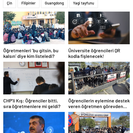
Çin
Filipinler
Guangdong
Yagi tayfunu
Öğretmenleri ‘bu gitsin, bu
Üniversite öğrencileri QR
kalsın’ diye kim listeledi?
kodla fişlenecek!
CHP’li Kış: Öğrenciler bitti,
Öğrencilerin eylemine destek
sıra öğretmenlere mi geldi?
veren öğretmen görevden
uzaklaştırıldı