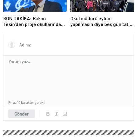
SON DAKİKA: Bakan
Okul müdürü eylem
Tekin’den proje okullarındaki
yapılmasın diye beş gün tatil
atamalara ilişkin açıklama
ilan etti
En az 10 karakter gerekli
Gönder