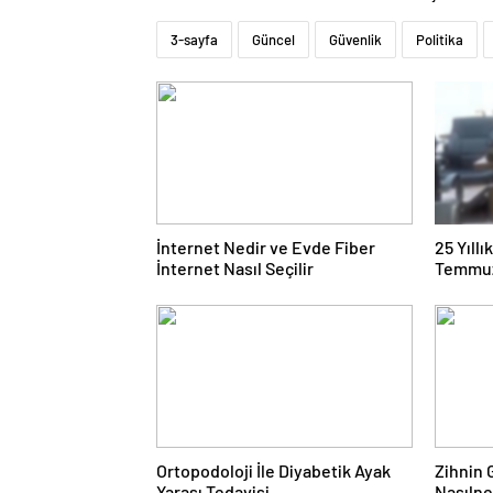
3-sayfa
Güncel
Güvenlik
Politika
İnternet Nedir ve Evde Fiber
25 Yıll
İnternet Nasıl Seçilir
Temmuz
Duruşma
Ortopodoloji İle Diyabetik Ayak
Zihnin G
Yarası Tedavisi
Nasılne