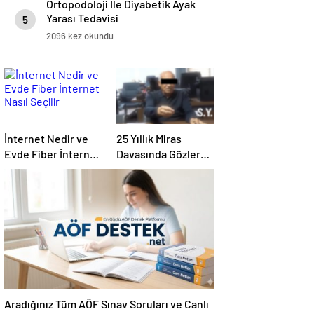
Ortopodoloji İle Diyabetik Ayak
Yarası Tedavisi
5
2096 kez okundu
İnternet Nedir ve
25 Yıllık Miras
Evde Fiber İnternet
Davasında Gözler
Nasıl Seçilir
Temmuz Ayındaki
Karar Duruşmasına
Çevrildi
Aradığınız Tüm AÖF Sınav Soruları ve Canlı