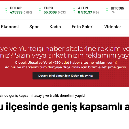
DOLAR
EURO
ALTIN
BITCOIN
47,5999
55,0309
6.530,97
%
0.06%
0.03%
0,54
Ekonomi
Spor
Kadın
Foto Galeri
Videolar
inde geniş kapsamlı asayiş ve trafik denetimi yapıldı
ilçesinde geniş kapsamlı a