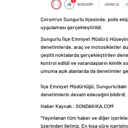
0
BEĞENDİM
ABONE OL
Çorum’un Sungurlu ilçesinde, polis ekip
uygulaması gerçekleştirildi.
Sungurlu İlçe Emniyet Müdürü Hüseyin Ç
denetimlerde, araç ve motosikletler dur
çeşitli noktalarda gerçekleştirilen den
kontrol edildi ve vatandaşların kimlik so
umuma açık alanlarda da denetimler ger
İlçe Emniyet Müdürlüğü, Sungurlu’daki 
denetimlerin devam edeceğini bildirdi
Haber Kaynak : SONDAKIKA.COM
“Yayınlanan tüm haber ve diğer içerikler i
üzerinden iletiniz. En kısa süre içerisin