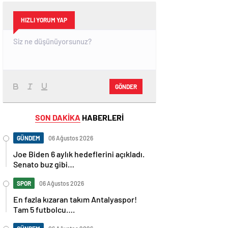
HIZLI YORUM YAP
GÖNDER
SON DAKİKA
HABERLERİ
GÜNDEM
06 Ağustos 2026
Joe Biden 6 aylık hedeflerini açıkladı.
Senato buz gibi…
SPOR
06 Ağustos 2026
En fazla kızaran takım Antalyaspor!
Tam 5 futbolcu….