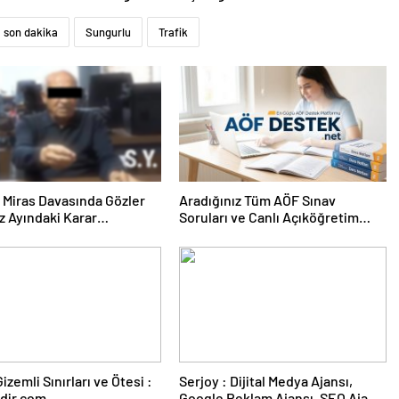
son dakika
Sungurlu
Trafik
ık Miras Davasında Gözler
Aradığınız Tüm AÖF Sınav
 Ayındaki Karar
Soruları ve Canlı Açıköğretim
sına Çevrildi
Forumu Burada
izemli Sınırları ve Ötesi :
Serjoy : Dijital Medya Ajansı,
dir.com
Google Reklam Ajansı, SEO Ajansı