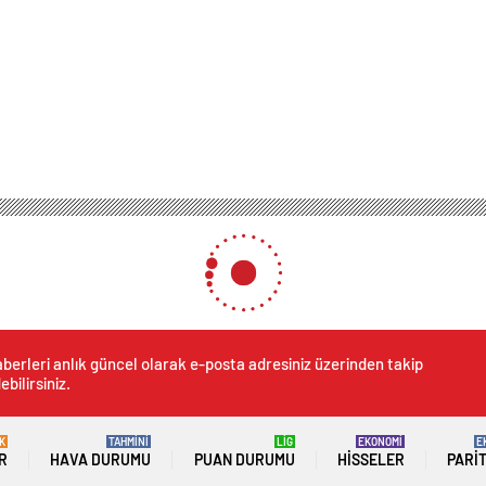
berleri anlık güncel olarak e-posta adresiniz üzerinden takip
ebilirsiniz.
K
TAHMİNİ
LİG
EKONOMİ
E
R
HAVA DURUMU
PUAN DURUMU
HISSELER
PARI