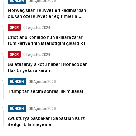
GÜNDEM
06 Ağustos 2026
Norweç silahlı kuvvetleri kadınlardan
oluşan özel kuvvetler eğitimlerini
başlattı.
SPOR
06 Ağustos 2026
Cristiano Ronaldo’nun akıllara zarar
tüm kariyerinin istatistiğini çıkardık !
SPOR
06 Ağustos 2026
Galatasaray’a kötü haber! Monaco’dan
flaş Onyekuru kararı.
GÜNDEM
06 Ağustos 2026
Trump’tan seçim sonrası ilk mülakat
GÜNDEM
06 Ağustos 2026
Avusturya başbakanı Sebastian Kurz
ile ilgili bilinmeyenler