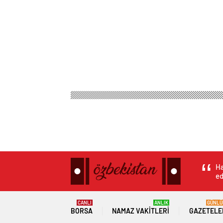
Ha
ed
CANLI
ANLIK
GÜNLÜ
BORSA
NAMAZ VAKITLERI
GAZETELE