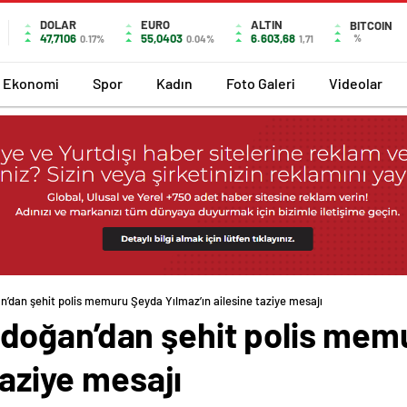
DOLAR
EURO
ALTIN
BITCOIN
47,7106
55,0403
6.603,68
%
0.17%
0.04%
1,71
Ekonomi
Spor
Kadın
Foto Galeri
Videolar
dan şehit polis memuru Şeyda Yılmaz’ın ailesine taziye mesajı
doğan’dan şehit polis mem
taziye mesajı