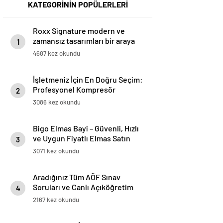
KATEGORİNİN POPÜLERLERİ
Roxx Signature modern ve
zamansız tasarımları bir araya
1
getiriyor
4687 kez okundu
İşletmeniz İçin En Doğru Seçim:
Profesyonel Kompresör
2
Markaları Rehberi
3086 kez okundu
Bigo Elmas Bayi – Güvenli, Hızlı
ve Uygun Fiyatlı Elmas Satın
3
Almanın Yeni Adresi
3071 kez okundu
Aradığınız Tüm AÖF Sınav
Soruları ve Canlı Açıköğretim
4
Forumu Burada
2167 kez okundu