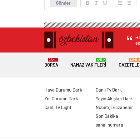
Gönder
Ha
ed
CANLI
ANLIK
GÜNLÜ
BORSA
NAMAZ VAKITLERI
GAZETELE
Hava Durumu Dark
Canlı Tv Dark
Yol Durumu Dark
Yayın Akışları Dark
Canlı Tv Light
Nöbetçi Eczaneler
Son Dakika
sanal numara