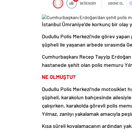
BEĞENDİM
ABONE OL
İstanbul Ümraniye’de korkunç bir olay y
Dudullu Polis Merkezi’nde görev yapan
şüpheli ile yaşanan arbede sırasında Ge
Cumhurbaşkanı Recep Tayyip Erdoğan da s
hastanede şehit olan polis memuru Yılm
NE OLMUŞTU?
Dudullu Polis Merkezi’nde motosiklet hırs
şüpheli, karakolun bahçesinde ailesiy
çalışırken, karakolda görevli polis me
Yılmaz, zanlıyı yakalamak amacıyla peşi
Kısa süreli kovalamacanın ardından yakal