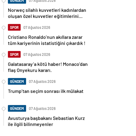
GÜNDEM
07 Ağustos 2026
Norweç silahlı kuvvetleri kadınlardan
oluşan özel kuvvetler eğitimlerini
başlattı.
SPOR
07 Ağustos 2026
Cristiano Ronaldo’nun akıllara zarar
tüm kariyerinin istatistiğini çıkardık !
SPOR
07 Ağustos 2026
Galatasaray’a kötü haber! Monaco’dan
flaş Onyekuru kararı.
GÜNDEM
07 Ağustos 2026
Trump’tan seçim sonrası ilk mülakat
GÜNDEM
07 Ağustos 2026
Avusturya başbakanı Sebastian Kurz
ile ilgili bilinmeyenler