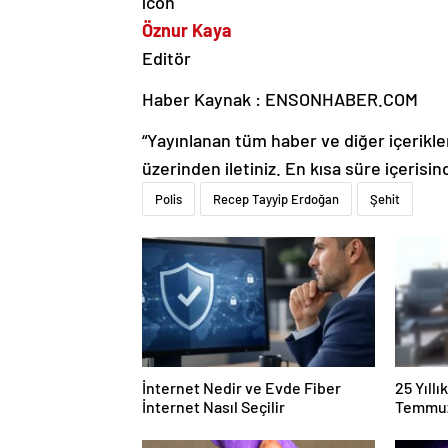
Öznur Kaya
Editör
Haber Kaynak : ENSONHABER.COM
“Yayınlanan tüm haber ve diğer içerikler i
üzerinden iletiniz. En kısa süre içerisin
Polis
Recep Tayyip Erdoğan
Şehit
İnternet Nedir ve Evde Fiber
25 Yıll
İnternet Nasıl Seçilir
Temmuz
Duruşma