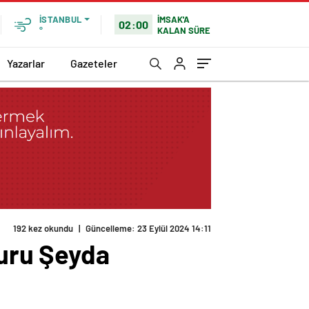
İMSAK'A
İSTANBUL
02:00
KALAN SÜRE
°
Yazarlar
Gazeteler
192 kez okundu
|
Güncelleme: 23 Eylül 2024 14:11
uru Şeyda