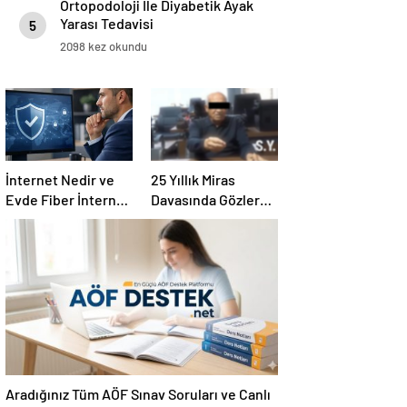
Ortopodoloji İle Diyabetik Ayak
Yarası Tedavisi
5
2098 kez okundu
İnternet Nedir ve
25 Yıllık Miras
Evde Fiber İnternet
Davasında Gözler
Nasıl Seçilir
Temmuz Ayındaki
Karar Duruşmasına
Çevrildi
Aradığınız Tüm AÖF Sınav Soruları ve Canlı