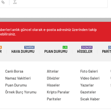
berleri anlık güncel olarak e-posta adresiniz üzerinden takip
ebilirsiniz.
K
TAHMİNİ
LİG
EKONOMİ
E
R
HAVA DURUMU
PUAN DURUMU
HISSELER
PARI
Canlı Borsa
Altınlar
Foto Galeri
Namaz Vakitleri
Dövizler
Video Galeri
Puan Durumu
Hisseler
Yazarlar
Örnek Burç Yorumu
Kripto Paralar
Gazeteler
Pariteler
Sıcak Haber