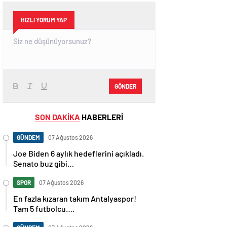
HIZLI YORUM YAP
GÖNDER
SON DAKİKA
HABERLERİ
GÜNDEM
07 Ağustos 2026
Joe Biden 6 aylık hedeflerini açıkladı.
Senato buz gibi…
SPOR
07 Ağustos 2026
En fazla kızaran takım Antalyaspor!
Tam 5 futbolcu….