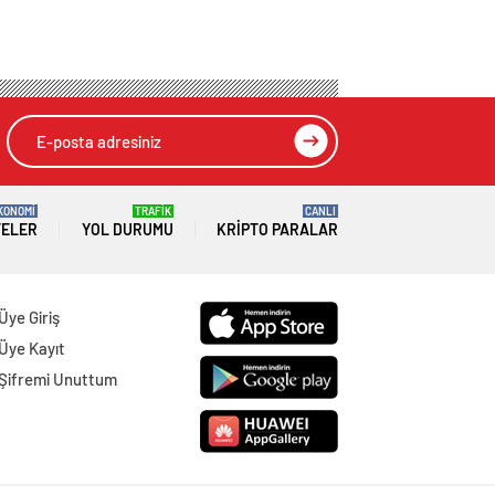
KONOMİ
TRAFİK
CANLI
TELER
YOL DURUMU
KRIPTO PARALAR
Üye Giriş
Üye Kayıt
Şifremi Unuttum