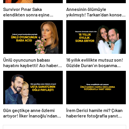
Survivor Pınar Saka
Annesinin ölümüyle
elendikten sonra eşine
yıkılmıştı! Tarkan’dan konser
kavuştu! Aşk dolu fotoğrafını
paylaşımı
Instagram’dan paylaştı
Ünlü oyuncunun babası
16 yıllık evlilikte mutsuz son!
hayatını kaybetti! Acı haberi
Güzide Duran’ın boşanma
sosyal medyadan duyurdu
davasında sürpriz isim tanık
oldu
Gün geçtikçe anne özlemi
İrem Derici hamile mi? Çıkan
artıyor! İlker İnanoğlu’ndan
haberlere fotoğrafla yanıt
duygu yüklü paylaşım
verdi