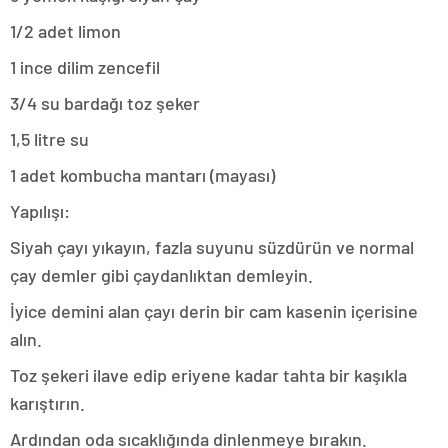
1/2 adet limon
1 ince dilim zencefil
3/4 su bardağı toz şeker
1,5 litre su
1 adet kombucha mantarı (mayası)
Yapılışı:
Siyah çayı yıkayın, fazla suyunu süzdürün ve normal
çay demler gibi çaydanlıktan demleyin.
İyice demini alan çayı derin bir cam kasenin içerisine
alın.
Toz şekeri ilave edip eriyene kadar tahta bir kaşıkla
karıştırın.
Ardından oda sıcaklığında dinlenmeye bırakın.