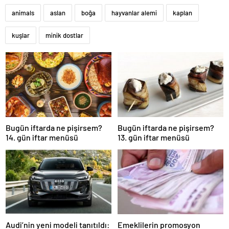
animals
aslan
boğa
hayvanlar alemi
kaplan
kuşlar
minik dostlar
Bugün iftarda ne pişirsem?
Bugün iftarda ne pişirsem?
14. gün iftar menüsü
13. gün iftar menüsü
Audi’nin yeni modeli tanıtıldı:
Emeklilerin promosyon