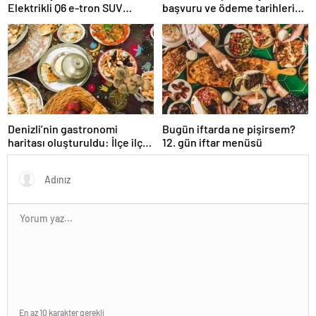
Elektrikli Q6 e-tron SUV
başvuru ve ödeme tarihleri
yüzde 15 fiyat avantajı ile
belli oldu: Hangi banka
geliyor…
emekliye ne kadar
promosyon veriyor?
Denizli’nin gastronomi
Bugün iftarda ne pişirsem?
haritası oluşturuldu: İlçe ilçe
12. gün iftar menüsü
lezzet haritasi
En az 10 karakter gerekli