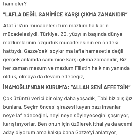
hamleler?
“LAFLA DEĞİL SAMİMİCE KARŞI ÇIKMA ZAMANIDIR”
Atatürk’ün mücadelesi tüm mazlum halkların
mücadelesiydi. Türkiye, 20. yüzyılın başında dünya
mazlumlarının özgürlük mücadelesinin en öndeki
hattıydı. Gazze’deki soykırıma lafla hamasetle değil
gerçek anlamda samimice karşı çıkma zamanıdır. Biz
her zaman masum ve mazlum Filistin halkının yanında
olduk, olmaya da devam edeceğiz.
İMAMOĞLU’NDAN KURUM’A: “ALLAH SENİ AFFETSİN”
Çok üzüntü verici bir olay daha yaşadık. Tabi biz alışığız
bunlara. Seçim öncesi şirazesi kayan bazı insanlar
neye laf edeceğini, neyi neye söyleyeceğini şaşırıyor,
karıştırıyorlar. Ben onun için üzülerek ithal ya da acemi
aday diyorum ama kalkıp bana Gazze’yi anlatıyor.