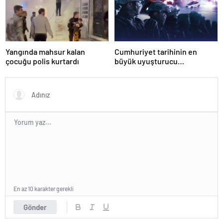
Yangında mahsur kalan
Cumhuriyet tarihinin en
çocuğu polis kurtardı
büyük uyuşturucu
operasyonunda 566 şüpheli
tutuklandı
En az 10 karakter gerekli
Gönder