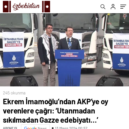
edebiyatı…’
söyledi: Gerici kuşatma altındayız
245 okunma
Ekrem İmamoğlu’ndan AKP’ye oy
verenlere çağrı: ‘Utanmadan
sıkılmadan Gazze edebiyatı…’
13 Mayıs 2024 00:57
ABONE OL
News