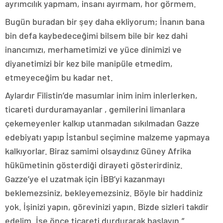
ayrımcılık yapmam, insanı ayırmam, hor görmem.
Bugün buradan bir şey daha ekliyorum; İnanın bana
bin defa kaybedeceğimi bilsem bile bir kez dahi
inancımızı, merhametimizi ve yüce dinimizi ve
diyanetimizi bir kez bile manipüle etmedim,
etmeyeceğim bu kadar net.
Aylardır Filistin’de masumlar inim inim inlerlerken,
ticareti durduramayanlar , gemilerini limanlara
çekemeyenler kalkıp utanmadan sıkılmadan Gazze
edebiyatı yapıp İstanbul seçimine malzeme yapmaya
kalkıyorlar. Biraz samimi olsaydınız Güney Afrika
hükümetinin gösterdiği dirayeti gösterirdiniz.
Gazze’ye el uzatmak için İBB’yi kazanmayı
beklemezsiniz, bekleyemezsiniz. Böyle bir haddiniz
yok. İşinizi yapın, görevinizi yapın. Bizde sizleri takdir
edelim. İşe önce ticareti durdurarak başlayın.”