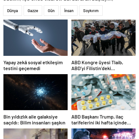
Dünya
Gazze
Gün
İnsan
Soykırım
Yapay zekâ sosyal etkileşim
ABD Kongre üyesi Tlaib,
testini geçemedi
ABD’yi Filistin’deki
“soykırımda suç ortağı”
olmakla itham etti
Bin yıldızlık aile galaksiye
ABD Başkanı Trump, ilaç
saçıldı: Bilim insanları şaşkın
tarifelerini iki hafta içinde
açıklayacağını söyledi