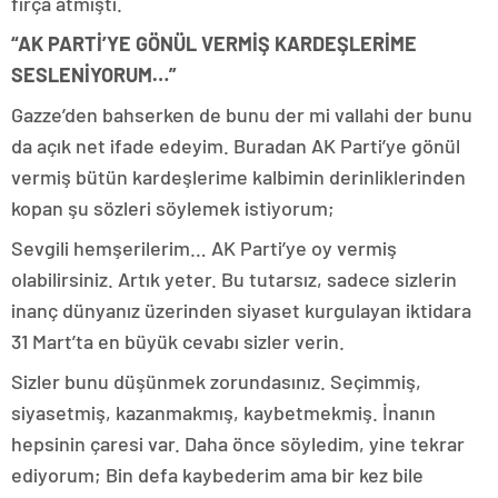
fırça atmıştı.
“AK PARTİ’YE GÖNÜL VERMİŞ KARDEŞLERİME
SESLENİYORUM…”
Gazze’den bahserken de bunu der mi vallahi der bunu
da açık net ifade edeyim. Buradan AK Parti’ye gönül
vermiş bütün kardeşlerime kalbimin derinliklerinden
kopan şu sözleri söylemek istiyorum;
Sevgili hemşerilerim… AK Parti’ye oy vermiş
olabilirsiniz. Artık yeter. Bu tutarsız, sadece sizlerin
inanç dünyanız üzerinden siyaset kurgulayan iktidara
31 Mart’ta en büyük cevabı sizler verin.
Sizler bunu düşünmek zorundasınız. Seçimmiş,
siyasetmiş, kazanmakmış, kaybetmekmiş. İnanın
hepsinin çaresi var. Daha önce söyledim, yine tekrar
ediyorum; Bin defa kaybederim ama bir kez bile