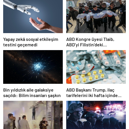
Yapay zekâ sosyal etkileşim
ABD Kongre üyesi Tlaib,
testini geçemedi
ABD’yi Filistin’deki
“soykırımda suç ortağı”
olmakla itham etti
Bin yıldızlık aile galaksiye
ABD Başkanı Trump, ilaç
saçıldı: Bilim insanları şaşkın
tarifelerini iki hafta içinde
açıklayacağını söyledi