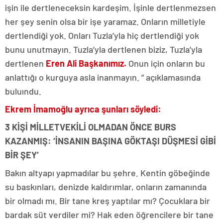
işin ile dertleneceksin kardeşim. İşinle dertlenmezsen
her şey senin olsa bir işe yaramaz. Onların milletiyle
dertlendiği yok. Onları Tuzla’yla hiç dertlendiği yok
bunu unutmayın. Tuzla’yla dertlenen biziz, Tuzla’yla
dertlenen
Eren Ali Başkanımız.
Onun için onların bu
anlattığı o kurguya asla inanmayın. ” açıklamasında
buluındu.
Ekrem İmamoğlu ayrıca şunları söyledi:
3 KİŞİ MİLLETVEKİLİ OLMADAN ÖNCE BURS
KAZANMIŞ: ‘İNSANIN BAŞINA GÖKTAŞI DÜŞMESİ GİBİ
BİR ŞEY’
Bakın altyapı yapmadılar bu şehre. Kentin göbeğinde
su baskınları, denizde kaldırımlar, onların zamanında
bir olmadı mı. Bir tane kreş yaptılar mı? Çocuklara bir
bardak süt verdiler mi? Hak eden öğrencilere bir tane