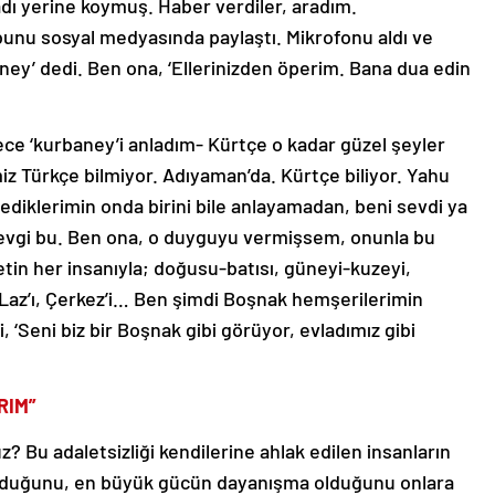
adı yerine koymuş. Haber verdiler, aradım.
unu sosyal medyasında paylaştı. Mikrofonu aldı ve
ey’ dedi. Ben ona, ‘Ellerinizden öperim. Bana dua edin
ce ‘kurbaney’i anladım- Kürtçe o kadar güzel şeyler
iz Türkçe bilmiyor. Adıyaman’da. Kürtçe biliyor. Yahu
ediklerimin onda birini bile anlayamadan, beni sevdi ya
Sevgi bu. Ben ona, o duyguyu vermişsem, onunla bu
in her insanıyla; doğusu-batısı, güneyi-kuzeyi,
, Laz’ı, Çerkez’i… Ben şimdi Boşnak hemşerilerimin
 ‘Seni biz bir Boşnak gibi görüyor, evladımız gibi
RIM”
? Bu adaletsizliği kendilerine ahlak edilen insanların
 olduğunu, en büyük gücün dayanışma olduğunu onlara