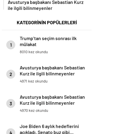
Avusturya başbakanı Sebastian Kurz
ile ilgili bilinmeyenler
KATEGORİNİN POPÜLERLERİ
Trump’tan seçim sonrası ilk
mülakat
1
8010 kez okundu
Avusturya başbakanı Sebastian
Kurz ile ilgili bilinmeyenler
2
4971 kez okundu
Avusturya başbakanı Sebastian
Kurz ile ilgili bilinmeyenler
3
4970 kez okundu
Joe Biden 6 aylık hedeflerini
açıkladı. Senato buz gibi…
4