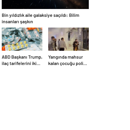
Bin yıldızlık aile galaksiye saçıldı: Bilim
insanları şaşkın
ABD Başkanı Trump,
Yangında mahsur
ilaç tarifelerini iki
kalan çocuğu polis
hafta içinde
kurtardı
açıklayacağını
söyledi