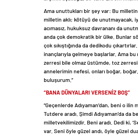
Ama unuttukları bir şey var: Bu milletin 
milletin aklı; kötüyü de unutmayacak, 
acımasız, hukuksuz davrananı da unutm
anda çok demokratik bir ülke. Bunlar sö
çok sıkıştığında da dedikodu çıkartırlar.
inançlarıyla gelmeye başlarlar. Ama bu mi
zerresi bile olmaz üstümde, toz zerres
annelerimin nefesi, onları boğar, boğar
buluşurum.”
“BANA DÜNYALARI VERSENİZ BOŞ”
“Geçenlerde Adıyaman’dan, beni o ilin 
Tutdere aradı. Şimdi Adıyaman’da da be
milletvekilimizdir. Beni aradı. Dedi ki,
var. Seni öyle güzel andı, öyle güzel dua