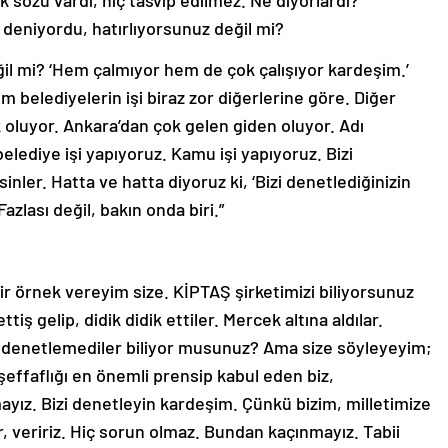
ık sözü vardı, hiç tasvip edilmez. Ne diyorlardı?
le deniyordu, hatırlıyorsunuz değil mi?
eğil mi? ‘Hem çalmıyor hem de çok çalışıyor kardeşim.’
 belediyelerin işi biraz zor diğerlerine göre. Diğer
 oluyor. Ankara’dan çok gelen giden oluyor. Adı
belediye işi yapıyoruz. Kamu işi yapıyoruz. Bizi
sinler. Hatta ve hatta diyoruz ki, ‘Bizi denetlediğinizin
 Fazlası değil, bakın onda biri.”
bir örnek vereyim size. KİPTAŞ şirketimizi biliyorsunuz
iş gelip, didik didik ettiler. Mercek altına aldılar.
ç denetlemediler biliyor musunuz? Ama size söyleyeyim;
şeffaflığı en önemli prensip kabul eden biz,
ız. Bizi denetleyin kardeşim. Çünkü bizim, milletimize
 veririz. Hiç sorun olmaz. Bundan kaçınmayız. Tabii