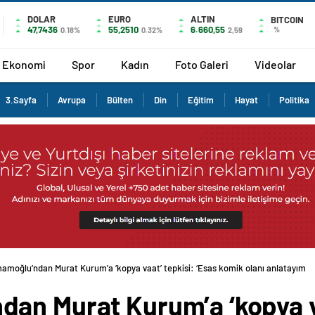
DOLAR
EURO
ALTIN
BITCOIN
47,7436
55,2510
6.660,55
%
0.18%
0.32%
2,59
Ekonomi
Spor
Kadın
Foto Galeri
Videolar
3.Sayfa
Avrupa
Bülten
Din
Eğitim
Hayat
Politika
amoğlu’ndan Murat Kurum’a ‘kopya vaat’ tepkisi: ‘Esas komik olanı anlatayım
an Murat Kurum’a ‘kopya va