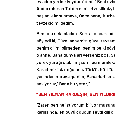
evladım yerine koydum’ dedi.” Beni evl
Abdurrahman Tutdere milletvekilimiz, b
başladık konuşmaya. Önce bana, ‘kurban
teyzeciğim’ dedim.
Ben onu selamladım. Sonra bana, -sade
söyledi ki. Güzel annemiz, güzel teyzem
benim dilimi bilmeden, benim belki söyl
o anne. Bana dünyaları verseniz boş. 
yürek yüreği olabilmişsem, bu memleket
Karadenizlisi, doğulusu, Türk’ü, Kürt’ü
yanından buraya geldim. Bana dediler ki,
seviyoruz.’ Bana bu yeter.”
“BEN YILMAM KARDEŞİM, BEN YILDIRI
“Zaten ben ne istiyorum biliyor musunuz
karşısında, en büyük gücün sevgi dili