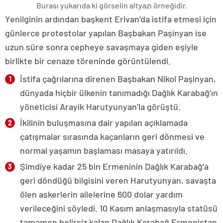
Burası yukarıda ki görselin altyazı örneğidir.
Yenilginin ardından başkent Erivan’da istifa etmesi için
günlerce protestolar yapılan Başbakan Paşinyan ise
uzun süre sonra cepheye savaşmaya giden eşiyle
birlikte bir cenaze töreninde görüntülendi.
İstifa çağrılarına direnen Başbakan Nikol Paşinyan,
dünyada hiçbir ülkenin tanımadığı Dağlık Karabağ’ın
yöneticisi Arayik Harutyunyan’la görüştü.
İkilinin buluşmasına dair yapılan açıklamada
çatışmalar sırasında kaçanların geri dönmesi ve
normal yaşamın başlaması masaya yatırıldı.
Şimdiye kadar 25 bin Ermeninin Dağlık Karabağ’a
geri döndüğü bilgisini veren Harutyunyan, savaşta
ölen askerlerin ailelerine 600 dolar yardım
verileceğini söyledi. 10 Kasım anlaşmasıyla statüsü
tamamen belirsiz kalan Dağlık Karabağ Ermenistan