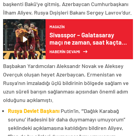
başkenti Bakü’ye gitmiş, Azerbaycan Cumhurbaşkanı
İlham Aliyev, Rusya Dışişleri Bakanı Sergey Lavrov’dur.
MAGAZIN
Sivasspor – Galatasaray
maçı ne zaman, saat kaçta,
hangi kanalda?
HABERİN DEVAMI
Başbakan Yardımcıları Aleksandr Novak ve Aleksey
Overçuk oluşan heyet Azerbaycan, Ermenistan ve
Rusya’nın imzaladığı üçlü bildirinin bölgede sağlam ve
uzun süreli barışın sağlanması açısından önemli adım
olduğunu açıklamıştı.
Rusya Devlet Başkanı
Putin’in, “‘Dağlık Karabağ
sorunu’ ifadesini bir daha duymamayı umuyorum”
şeklindeki açıklamasına katıldığını bildiren Aliyev,