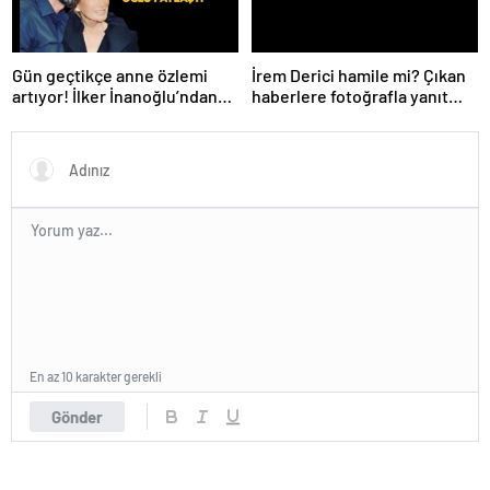
Gün geçtikçe anne özlemi
İrem Derici hamile mi? Çıkan
artıyor! İlker İnanoğlu’ndan
haberlere fotoğrafla yanıt
duygu yüklü paylaşım
verdi
En az 10 karakter gerekli
Gönder