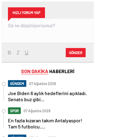
HIZLI YORUM YAP
GÖNDER
SON DAKİKA
HABERLERİ
GÜNDEM
07 Ağustos 2026
Joe Biden 6 aylık hedeflerini açıkladı.
Senato buz gibi…
SPOR
07 Ağustos 2026
En fazla kızaran takım Antalyaspor!
Tam 5 futbolcu….