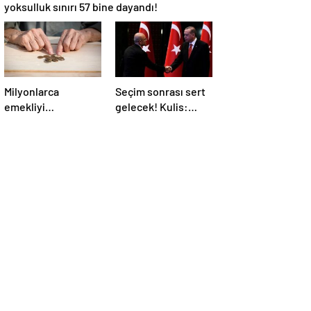
yoksulluk sınırı 57 bine dayandı!
Milyonlarca
Seçim sonrası sert
emekliyi
gelecek! Kulis:
ilgilendiriyor…
Mehmet Şimşek’le
Neden mi düşük
Erdoğan’ın
maaş alıyorsunuz?
‘yoksulları
Uzmanlar anlattı
öldürdün’
tartışması