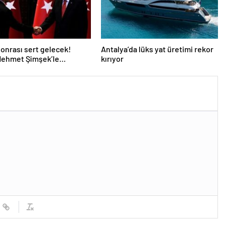
onrası sert gelecek!
Antalya’da lüks yat üretimi rekor
Mehmet Şimşek’le
kırıyor
’ın ‘yoksulları öldürdün’
ası