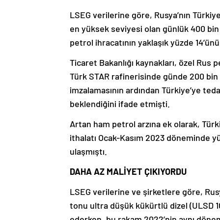
LSEG verilerine göre, Rusya’nın Türkiy
en yüksek seviyesi olan günlük 400 bin 
petrol ihracatının yaklaşık yüzde 14’ün
Ticaret Bakanlığı kaynakları, özel Rus pe
Türk STAR rafinerisinde günde 200 bin v
imzalamasının ardından Türkiye’ye ted
beklendiğini ifade etmişti.
Artan ham petrol arzına ek olarak, Türkiy
ithalatı Ocak-Kasım 2023 döneminde yü
ulaşmıştı.
DAHA AZ MALİYET ÇIKIYORDU
LSEG verilerine ve şirketlere göre, R
tonu ultra düşük kükürtlü dizel (ULSD 1
ederken, bu rakam 2022’nin aynı dönem