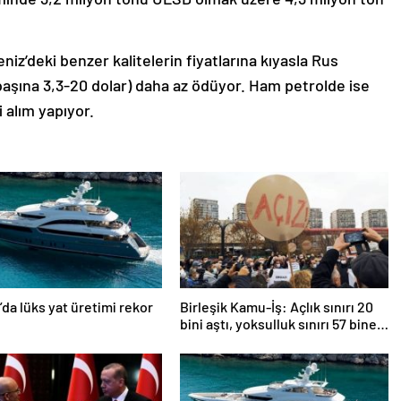
iz’deki benzer kalitelerin fiyatlarına kıyasla Rus
il başına 3,3-20 dolar) daha az ödüyor. Ham petrolde ise
i alım yapıyor.
’da lüks yat üretimi rekor
Birleşik Kamu-İş: Açlık sınırı 20
bini aştı, yoksulluk sınırı 57 bine
dayandı!