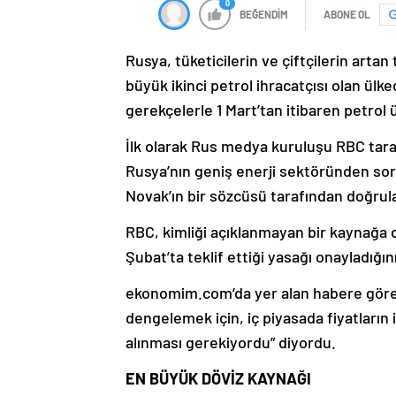
0
BEĞENDİM
ABONE OL
Rusya, tüketicilerin ve çiftçilerin artan
büyük ikinci petrol ihracatçısı olan ülk
gerekçelerle 1 Mart’tan itibaren petrol ü
İlk olarak Rus medya kuruluşu RBC taraf
Rusya’nın geniş enerji sektöründen so
Novak’ın bir sözcüsü tarafından doğrul
RBC, kimliği açıklanmayan bir kaynağa 
Şubat’ta teklif ettiği yasağı onayladığın
ekonomim.com’da yer alan habere göre, N
dengelemek için, iç piyasada fiyatların
alınması gerekiyordu” diyordu.
EN BÜYÜK DÖVİZ KAYNAĞI