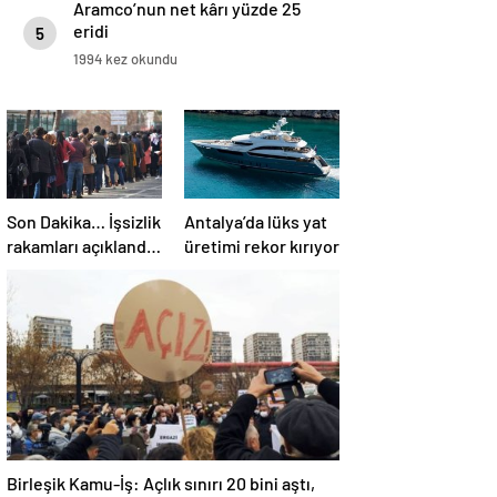
Aramco’nun net kârı yüzde 25
eridi
5
1994 kez okundu
Son Dakika… İşsizlik
Antalya’da lüks yat
rakamları açıklandı:
üretimi rekor kırıyor
Geniş tanımlı
işsizlik yükseldi!
Birleşik Kamu-İş: Açlık sınırı 20 bini aştı,