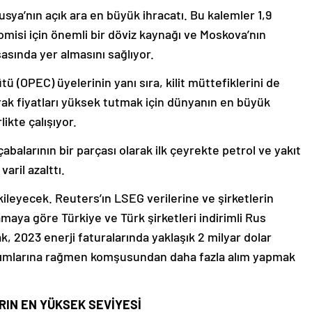
Rusya’nın açık ara en büyük ihracatı. Bu kalemler 1,9
misi için önemli bir döviz kaynağı ve Moskova’nın
sasında yer almasını sağlıyor.
ü (OPEC) üyelerinin yanı sıra, kilit müttefiklerini de
ak fiyatları yüksek tutmak için dünyanın en büyük
likte çalışıyor.
balarının bir parçası olarak ilk çeyrekte petrol ve yakıt
aril azalttı.
kileyecek. Reuters’ın LSEG verilerine ve şirketlerin
aya göre Türkiye ve Türk şirketleri indirimli Rus
ak, 2023 enerji faturalarında yaklaşık 2 milyar dolar
tırımlarına rağmen komşusundan daha fazla alım yapmak
RIN EN YÜKSEK SEVİYESİ