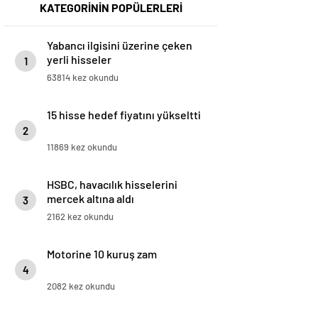
KATEGORİNİN POPÜLERLERİ
Yabancı ilgisini üzerine çeken
yerli hisseler
1
63814 kez okundu
15 hisse hedef fiyatını yükseltti
2
11869 kez okundu
HSBC, havacılık hisselerini
mercek altına aldı
3
2162 kez okundu
Motorine 10 kuruş zam
4
2082 kez okundu