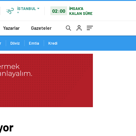
İMSAK'A
İSTANBUL
02:00
KALAN SÜRE
°
Yazarlar
Gazeteler
r
Döviz
Emtia
Kredi
yor