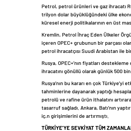
Petrol, petrol ürünleri ve gaz ihracatı 
trilyon dolar büyüklüğündeki ülke ekono
küresel enerji politikalarının en üst ma
Kremlin, Petrol İhraç Eden Ülkeler Örgüt
içeren OPEC+ grubunun bir parçası olar
petrol ihracatçısı Suudi Arabistan ile bir
Rusya, OPEC+’nın fiyatları destekleme ça
ihracatını gönüllü olarak günlük 500 bin v
Rusya’nın bu kararı en çok Türkiye’yi et
tahminlerine dayanarak yaptığı hesaplam
petrolü ve rafine ürün ithalatını artırar
tasarruf sağladı. Ankara, Batı’nın yap
iç,n girişimlerini de artırmıştı.
TÜRKİYE’YE SEVKİYAT TÜM ZAMANLA