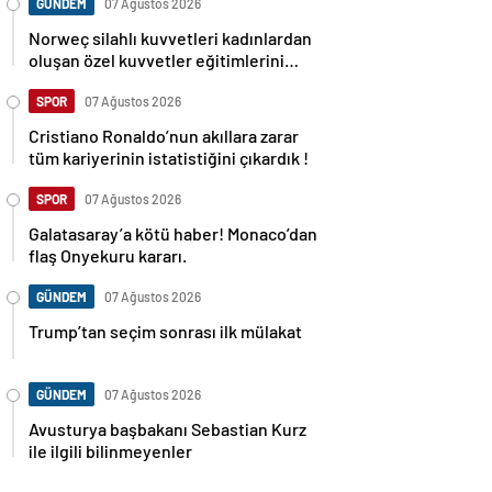
GÜNDEM
07 Ağustos 2026
Norweç silahlı kuvvetleri kadınlardan
oluşan özel kuvvetler eğitimlerini
başlattı.
SPOR
07 Ağustos 2026
Cristiano Ronaldo’nun akıllara zarar
tüm kariyerinin istatistiğini çıkardık !
SPOR
07 Ağustos 2026
Galatasaray’a kötü haber! Monaco’dan
flaş Onyekuru kararı.
GÜNDEM
07 Ağustos 2026
Trump’tan seçim sonrası ilk mülakat
GÜNDEM
07 Ağustos 2026
Avusturya başbakanı Sebastian Kurz
ile ilgili bilinmeyenler