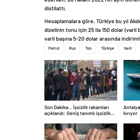
distilattı.
Hesaplamalara göre, Türkiye bu yıl Akden
dizelinin tonu için 25 ila 150 dolar (var
varil başına 5-20 dolar arasında indiriml
Petrol
Rus
Ton
Türkiye
Varil
Son Dakika… İşsizlik rakamları
Antalya
açıklandı: Geniş tanımlı işsizlik
kırıyor
yükseldi!