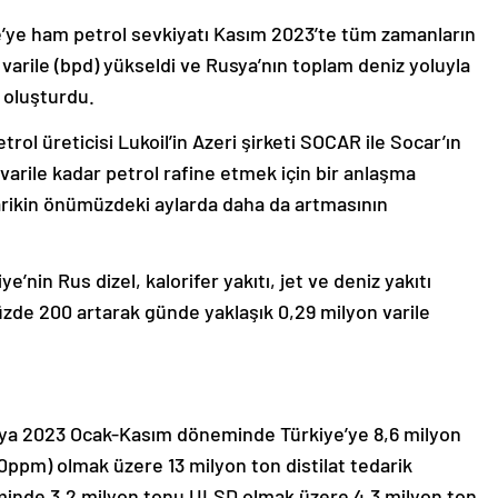
e’ye ham petrol sevkiyatı Kasım 2023’te tüm zamanların
varile (bpd) yükseldi ve Rusya’nın toplam deniz yoluyla
ü oluşturdu.
trol üreticisi Lukoil’in Azeri şirketi SOCAR ile Socar’ın
arile kadar petrol rafine etmek için bir anlaşma
arikin önümüzdeki aylarda daha da artmasının
e’nin Rus dizel, kalorifer yakıtı, jet ve deniz yakıtı
zde 200 artarak günde yaklaşık 0,29 milyon varile
usya 2023 Ocak-Kasım döneminde Türkiye’ye 8,6 milyon
0ppm) olmak üzere 13 milyon ton distilat tedarik
inde 3,2 milyon tonu ULSD olmak üzere 4,3 milyon ton