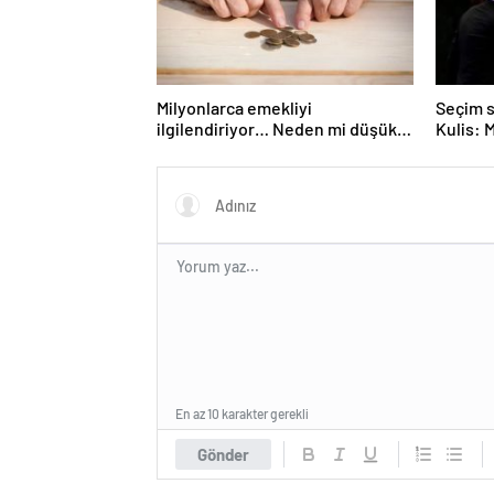
Milyonlarca emekliyi
Seçim s
ilgilendiriyor… Neden mi düşük
Kulis: 
maaş alıyorsunuz? Uzmanlar
Erdoğan
anlattı
tartışm
En az 10 karakter gerekli
Gönder