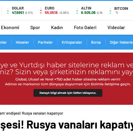
DOLAR
EURO
ALTIN
BITCOIN
47,6951
55,0518
6.505,06
%
0.11%
-0.05%
0,19
Ekonomi
Spor
Kadın
Foto Galeri
Videolar
ınlar
Hisseler
Pariteler
Kritoparalar
Borsa
Diğer Haberle
zam’ endişesi! Rusya vanaları kapatıyor
işesi! Rusya vanaları kapatı