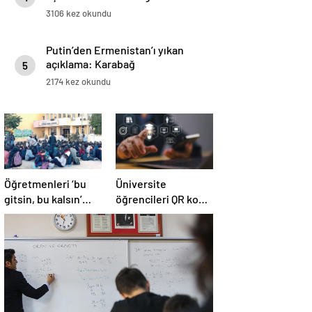
3106 kez okundu
Putin’den Ermenistan’ı yıkan
açıklama: Karabağ
5
Azerbaycan’ın ayrılmaz bir
2174 kez okundu
parçasıdır!
Öğretmenleri ‘bu
Üniversite
gitsin, bu kalsın’
öğrencileri QR kodla
diye kim listeledi?
fişlenecek!