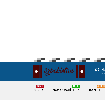
Ha
ed
CANLI
ANLIK
GÜNLÜ
BORSA
NAMAZ VAKITLERI
GAZETELE