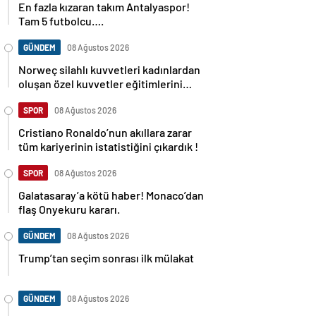
En fazla kızaran takım Antalyaspor!
Tam 5 futbolcu….
GÜNDEM
08 Ağustos 2026
Norweç silahlı kuvvetleri kadınlardan
oluşan özel kuvvetler eğitimlerini
başlattı.
SPOR
08 Ağustos 2026
Cristiano Ronaldo’nun akıllara zarar
tüm kariyerinin istatistiğini çıkardık !
SPOR
08 Ağustos 2026
Galatasaray’a kötü haber! Monaco’dan
flaş Onyekuru kararı.
GÜNDEM
08 Ağustos 2026
Trump’tan seçim sonrası ilk mülakat
GÜNDEM
08 Ağustos 2026