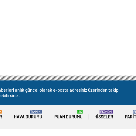
berleri anlık güncel olarak e-posta adresiniz üzerinden takip
ebilirsiniz.
K
TAHMİNİ
LİG
EKONOMİ
E
R
HAVA DURUMU
PUAN DURUMU
HISSELER
PARI