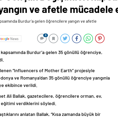
yangın ve afetle mücadele e
0
News
 kapsamında Burdur’a gelen 35 gönüllü öğrenciye,
i.
lenen “Influencers of Mother Earth” projesiyle
edonya ve Romanya’dan 35 gönüllü öğrenciye yangınla
e ekibince verildi.
 Ali Ballak, gazetecilere, öğrencilere orman, ev,
ğitimi verdiklerini söyledi.
aştıklarını anlatan Ballak, “Kısa zamanda büyük bir