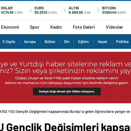
DOLAR
EURO
ALTIN
BITCOIN
47,7436
55,2510
6.660,55
3100440
0.18%
0.32%
2,59
0,50%
Ekonomi
Spor
Kadın
Foto Galeri
Videolar
3.Sayfa
Avrupa
Bülten
Din
Eğitim
Hayat
Politika
152 YOU Gençlik Değişimleri kapsamında Burdur’a gelen öğrencilere yangın ve
 Gençlik Değişimleri kaps