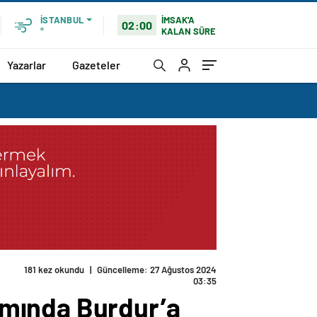
İMSAK'A
İSTANBUL
02:00
KALAN SÜRE
°
Yazarlar
Gazeteler
181 kez okundu
|
Güncelleme: 27 Ağustos 2024
03:35
amında Burdur’a