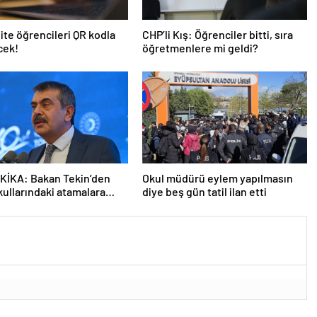
ite öğrencileri QR kodla
CHP’li Kış: Öğrenciler bitti, sıra
cek!
öğretmenlere mi geldi?
KİKA: Bakan Tekin’den
Okul müdürü eylem yapılmasın
kullarındaki atamalara
diye beş gün tatil ilan etti
açıklama