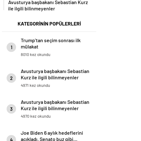
Avusturya başbakanı Sebastian Kurz
ile ilgili bilinmeyenler
KATEGORİNİN POPÜLERLERİ
Trump’tan seçim sonrası ilk
mülakat
1
8010 kez okundu
Avusturya başbakanı Sebastian
Kurz ile ilgili bilinmeyenler
2
4971 kez okundu
Avusturya başbakanı Sebastian
Kurz ile ilgili bilinmeyenler
3
4970 kez okundu
Joe Biden 6 aylık hedeflerini
açıkladı. Senato buz gibi…
4