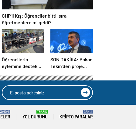
CHP’li Kış: Öğrenciler bitti, sıra
öğretmenlere mi geldi?
Öğrencilerin
SON DAKİKA: Bakan
eylemine destek
Tekin’den proje
veren öğretmen
okullarındaki
görevden
atamalara ilişkin
uzaklaştırıldı
açıklama
KONOMİ
TRAFİK
CANLI
TELER
YOL DURUMU
KRIPTO PARALAR