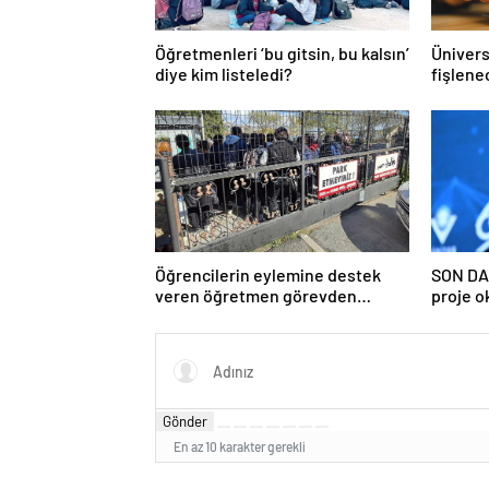
Öğretmenleri ‘bu gitsin, bu kalsın’
Ünivers
diye kim listeledi?
fişlene
Öğrencilerin eylemine destek
SON DA
veren öğretmen görevden
proje o
uzaklaştırıldı
ilişkin 
Gönder
En az 10 karakter gerekli