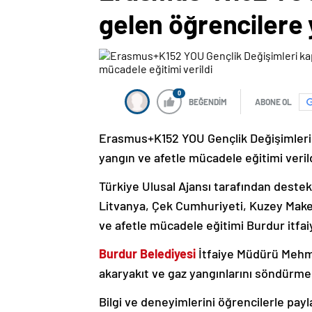
gelen öğrencilere 
0
BEĞENDİM
ABONE OL
Erasmus+K152 YOU Gençlik Değişimleri
yangın ve afetle mücadele eğitimi verild
Türkiye Ulusal Ajansı tarafından destek
Litvanya, Çek Cumhuriyeti, Kuzey Mak
ve afetle mücadele eğitimi Burdur itfaiy
Burdur Belediyesi
İtfaiye Müdürü Mehmet
akaryakıt ve gaz yangınlarını söndürme e
Bilgi ve deneyimlerini öğrencilerle payl