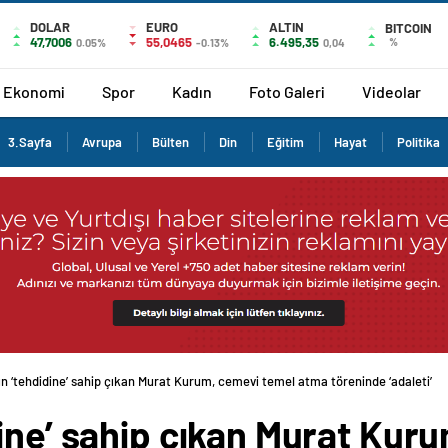
DOLAR
EURO
ALTIN
BITCOIN
47,7006
55,0465
6.495,35
%
0.05%
-0.13%
0,04
Ekonomi
Spor
Kadın
Foto Galeri
Videolar
3.Sayfa
Avrupa
Bülten
Din
Eğitim
Hayat
Politika
n ‘tehdidine’ sahip çıkan Murat Kurum, cemevi temel atma töreninde ‘adaleti’
ine’ sahip çıkan Murat Kur