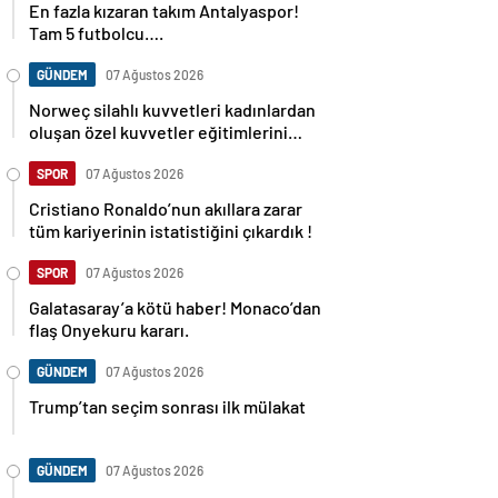
En fazla kızaran takım Antalyaspor!
Tam 5 futbolcu….
GÜNDEM
07 Ağustos 2026
Norweç silahlı kuvvetleri kadınlardan
oluşan özel kuvvetler eğitimlerini
başlattı.
SPOR
07 Ağustos 2026
Cristiano Ronaldo’nun akıllara zarar
tüm kariyerinin istatistiğini çıkardık !
SPOR
07 Ağustos 2026
Galatasaray’a kötü haber! Monaco’dan
flaş Onyekuru kararı.
GÜNDEM
07 Ağustos 2026
Trump’tan seçim sonrası ilk mülakat
GÜNDEM
07 Ağustos 2026