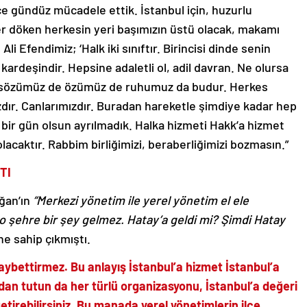
e gündüz mücadele ettik. İstanbul için, huzurlu
ter döken herkesin yeri başımızın üstü olacak, makamı
li Efendimiz; ‘Halk iki sınıftır. Birincisi dinde senin
n kardeşindir. Hepsine adaletli ol, adil davran. Ne olursa
im sözümüz de özümüz de ruhumuz da budur. Herkes
zdır. Canlarımızdır. Buradan hareketle şimdiye kadar hep
bir gün olsun ayrılmadık. Halka hizmeti Hakk’a hizmet
acaktır. Rabbim birliğimizi, beraberliğimizi bozmasın.”
TI
ğan’ın
“Merkezi yönetim ile yerel yönetim el ele
 şehre bir şey gelmez. Hatay’a geldi mi? Şimdi Hatay
ne sahip çıkmıştı.
kaybettirmez. Bu anlayış İstanbul’a hizmet İstanbul’a
dan tutun da her türlü organizasyonu, İstanbul’a değeri
etirebilirsiniz. Bu manada yerel yönetimlerin ilçe