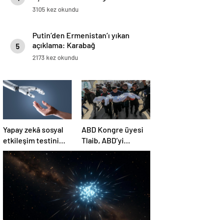
3105 kez okundu
Putin’den Ermenistan’ı yıkan
açıklama: Karabağ
5
Azerbaycan’ın ayrılmaz bir
2173 kez okundu
parçasıdır!
Yapay zekâ sosyal
ABD Kongre üyesi
etkileşim testini
Tlaib, ABD’yi
geçemedi
Filistin’deki
“soykırımda suç
ortağı” olmakla
itham etti