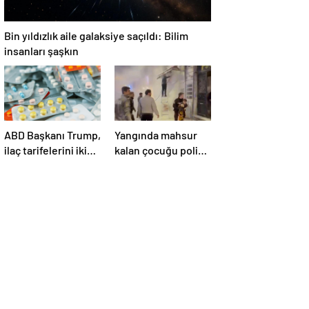
Bin yıldızlık aile galaksiye saçıldı: Bilim
insanları şaşkın
ABD Başkanı Trump,
Yangında mahsur
ilaç tarifelerini iki
kalan çocuğu polis
hafta içinde
kurtardı
açıklayacağını
söyledi