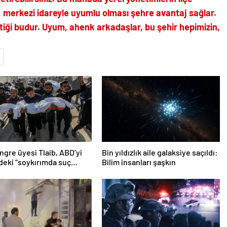
 merkezi idareyle uyumlu olması şehre avantaj sağlar.
iği budur. Uyum, ahenk arkadaşlar, bu şehir hepimizin,
gre üyesi Tlaib, ABD’yi
Bin yıldızlık aile galaksiye saçıldı:
n’deki “soykırımda suç
Bilim insanları şaşkın
 olmakla itham etti