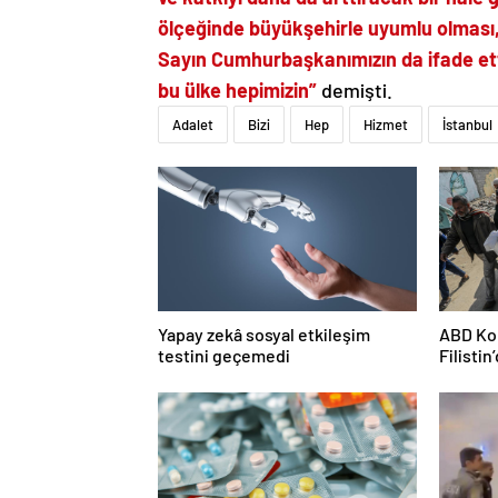
ölçeğinde büyükşehirle uyumlu olması,
Sayın Cumhurbaşkanımızın da ifade ett
bu ülke hepimizin”
demişti.
Adalet
Bizi
Hep
Hizmet
İstanbul
Yapay zekâ sosyal etkileşim
ABD Kon
testini geçemedi
Filisti
ortağı”