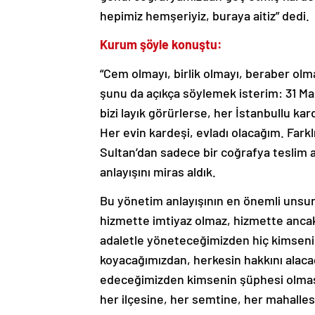
hepimiz hemşeriyiz, buraya aitiz” dedi.
Kurum şöyle konuştu:
“Cem olmayı, birlik olmayı, beraber ol
şunu da açıkça söylemek isterim: 31 Mar
bizi layık görürlerse, her İstanbullu k
Her evin kardeşi, evladı olacağım. Farklı
Sultan’dan sadece bir coğrafya teslim a
anlayışını miras aldık.
Bu yönetim anlayışının en önemli unsur
hizmette imtiyaz olmaz, hizmette ancak
adaletle yöneteceğimizden hiç kimsenin
koyacağımızdan, herkesin hakkını alacağ
edeceğimizden kimsenin şüphesi olması
her ilçesine, her semtine, her mahalles