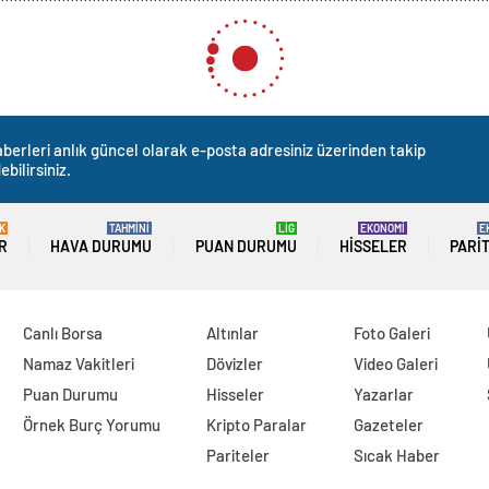
berleri anlık güncel olarak e-posta adresiniz üzerinden takip
ebilirsiniz.
K
TAHMİNİ
LİG
EKONOMİ
E
R
HAVA DURUMU
PUAN DURUMU
HISSELER
PARI
Canlı Borsa
Altınlar
Foto Galeri
Namaz Vakitleri
Dövizler
Video Galeri
Puan Durumu
Hisseler
Yazarlar
Örnek Burç Yorumu
Kripto Paralar
Gazeteler
Pariteler
Sıcak Haber