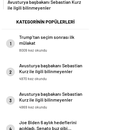
Avusturya başbakanı Sebastian Kurz
ile ilgili bilinmeyenler
KATEGORİNİN POPÜLERLERİ
Trump’tan seçim sonrası ilk
mülakat
1
8009 kez okundu
Avusturya başbakanı Sebastian
Kurz ile ilgili bilinmeyenler
2
4970 kez okundu
Avusturya başbakanı Sebastian
Kurz ile ilgili bilinmeyenler
3
4969 kez okundu
Joe Biden 6 aylık hedeflerini
açıkladı. Senato buz gibi…
4