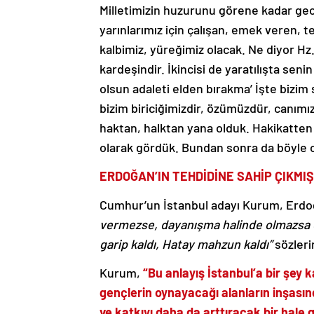
Milletimizin huzurunu görene kadar gec
yarınlarımız için çalışan, emek veren, 
kalbimiz, yüreğimiz olacak. Ne diyor Hz. A
kardeşindir. İkincisi de yaratılışta seni
olsun adaleti elden bırakma’ İşte biz
bizim biriciğimizdir, özümüzdür, canımı
haktan, halktan yana olduk. Hakikatten 
olarak gördük. Bundan sonra da böyle ol
ERDOĞAN’IN TEHDİDİNE SAHİP ÇIKMIŞ
Cumhur’un İstanbul adayı Kurum, Erdo
vermezse, dayanışma halinde olmazsa o
garip kaldı, Hatay mahzun kaldı”
sözleri
Kurum,
“Bu anlayış İstanbul’a bir şey 
gençlerin oynayacağı alanların inşasın
ve katkıyı daha da arttıracak bir hale g