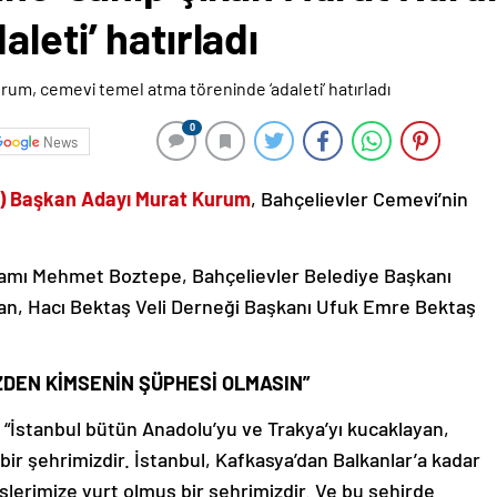
leti’ hatırladı
0
News
B) Başkan Adayı Murat Kurum
, Bahçelievler Cemevi’nin
mı Mehmet Boztepe, Bahçelievler Belediye Başkanı
n, Hacı Bektaş Veli Derneği Başkanı Ufuk Emre Bektaş
ZDEN KİMSENİN ŞÜPHESİ OLMASIN”
İstanbul bütün Anadolu’yu ve Trakya’yı kucaklayan,
ir şehrimizdir. İstanbul, Kafkasya’dan Balkanlar’a kadar
erimize yurt olmuş bir şehrimizdir. Ve bu şehirde