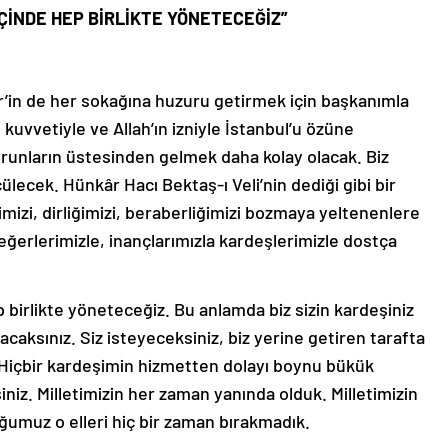
İÇİNDE HEP BİRLİKTE YÖNETECEĞİZ”
er’in de her sokağına huzuru getirmek için başkanımla
in kuvvetiyle ve Allah’ın izniyle İstanbul’u özüne
orunların üstesinden gelmek daha kolay olacak. Biz
çülecek. Hünkâr Hacı Bektaş-ı Veli’nin dediği gibi bir
liğimizi, dirliğimizi, beraberliğimizi bozmaya yeltenenlere
eğerlerimizle, inançlarımızla kardeşlerimizle dostça
ep birlikte yöneteceğiz. Bu anlamda biz sizin kardeşiniz
acaksınız. Siz isteyeceksiniz, biz yerine getiren tarafta
Hiçbir kardeşimin hizmetten dolayı boynu bükük
niz. Milletimizin her zaman yanında olduk. Milletimizin
ğumuz o elleri hiç bir zaman bırakmadık.