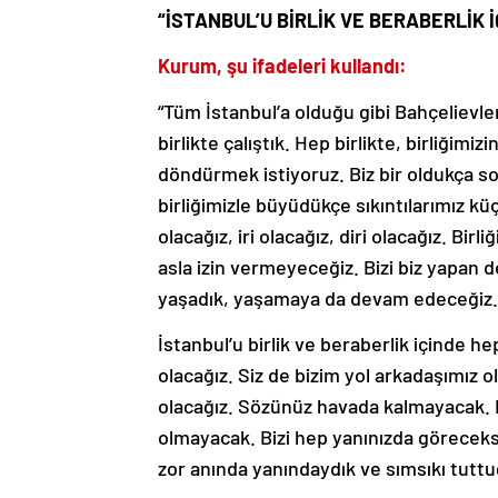
“İSTANBUL’U BİRLİK VE BERABERLİK 
Kurum, şu ifadeleri kullandı:
“Tüm İstanbul’a olduğu gibi Bahçelievl
birlikte çalıştık. Hep birlikte, birliğimiz
döndürmek istiyoruz. Biz bir oldukça s
birliğimizle büyüdükçe sıkıntılarımız kü
olacağız, iri olacağız, diri olacağız. Bir
asla izin vermeyeceğiz. Bizi biz yapan d
yaşadık, yaşamaya da devam edeceğiz.
İstanbul’u birlik ve beraberlik içinde h
olacağız. Siz de bizim yol arkadaşımız ol
olacağız. Sözünüz havada kalmayacak. 
olmayacak. Bizi hep yanınızda göreceksi
zor anında yanındaydık ve sımsıkı tuttu