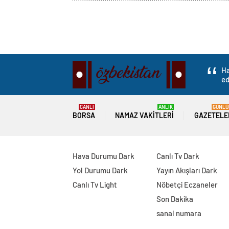
Ha
ed
CANLI
ANLIK
GÜNLÜ
BORSA
NAMAZ VAKITLERI
GAZETELE
Hava Durumu Dark
Canlı Tv Dark
Yol Durumu Dark
Yayın Akışları Dark
Canlı Tv Light
Nöbetçi Eczaneler
Son Dakika
sanal numara