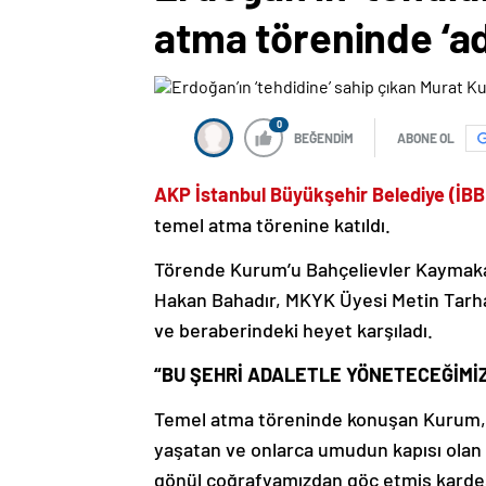
atma töreninde ‘ada
0
BEĞENDİM
ABONE OL
AKP İstanbul Büyükşehir Belediye (İB
temel atma törenine katıldı.
Törende Kurum’u Bahçelievler Kaymaka
Hakan Bahadır, MKYK Üyesi Metin Tarha
ve beraberindeki heyet karşıladı.
“BU ŞEHRİ ADALETLE YÖNETECEĞİMİ
Temel atma töreninde konuşan Kurum, “
yaşatan ve onlarca umudun kapısı olan b
gönül coğrafyamızdan göç etmiş kardeşl