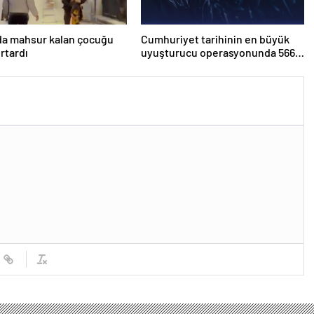
da mahsur kalan çocuğu
Cumhuriyet tarihinin en büyük
urtardı
uyuşturucu operasyonunda 566
şüpheli tutuklandı