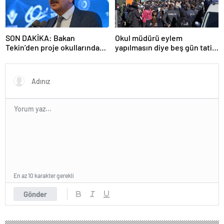
SON DAKİKA: Bakan
Okul müdürü eylem
Tekin’den proje okullarındaki
yapılmasın diye beş gün tatil
atamalara ilişkin açıklama
ilan etti
En az 10 karakter gerekli
Gönder