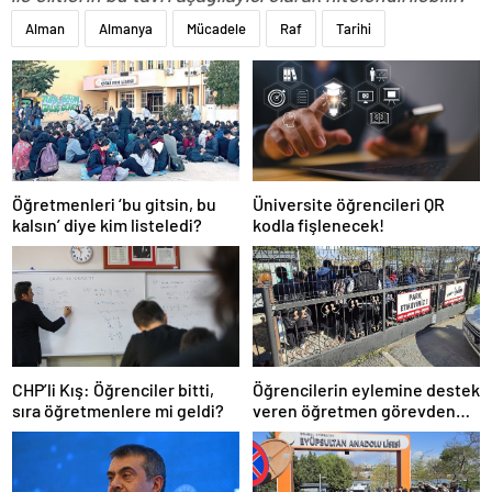
Alman
Almanya
Mücadele
Raf
Tarihi
Öğretmenleri ‘bu gitsin, bu
Üniversite öğrencileri QR
kalsın’ diye kim listeledi?
kodla fişlenecek!
CHP’li Kış: Öğrenciler bitti,
Öğrencilerin eylemine destek
sıra öğretmenlere mi geldi?
veren öğretmen görevden
uzaklaştırıldı