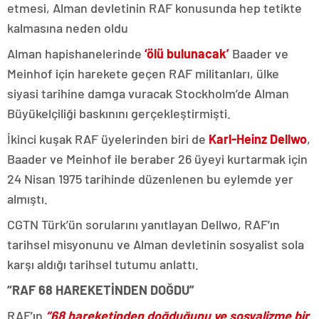
etmesi, Alman devletinin RAF konusunda hep tetikte
kalmasına neden oldu
Alman hapishanelerinde
‘ölü bulunacak’
Baader ve
Meinhof için harekete geçen RAF militanları, ülke
siyasi tarihine damga vuracak Stockholm’de Alman
Büyükelçiliği baskınını gerçekleştirmişti.
İkinci kuşak RAF üyelerinden biri de
Karl-Heinz Dellwo
,
Baader ve Meinhof ile beraber 26 üyeyi kurtarmak için
24 Nisan 1975 tarihinde düzenlenen bu eylemde yer
almıştı.
CGTN Türk’ün sorularını yanıtlayan Dellwo, RAF’ın
tarihsel misyonunu ve Alman devletinin sosyalist sola
karşı aldığı tarihsel tutumu anlattı.
“RAF 68 HAREKETİNDEN DOĞDU”
RAF’ın
“68 hareketinden doğduğunu ve sosyalizme bir