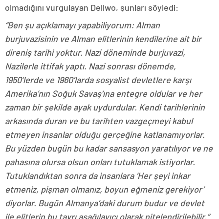
olmadığını vurgulayan Dellwo, şunları söyledi:
“Ben şu açıklamayı yapabiliyorum: Alman
burjuvazisinin ve Alman elitlerinin kendilerine ait bir
direniş tarihi yoktur. Nazi döneminde burjuvazi,
Nazilerle ittifak yaptı. Nazi sonrası dönemde,
1950’lerde ve 1960’larda sosyalist devletlere karşı
Amerika‘nın Soğuk Savaş‘ına entegre oldular ve her
zaman bir şekilde ayak uydurdular. Kendi tarihlerinin
arkasında duran ve bu tarihten vazgeçmeyi kabul
etmeyen insanlar olduğu gerçeğine katlanamıyorlar.
Bu yüzden bugün bu kadar sansasyon yaratılıyor ve ne
pahasına olursa olsun onları tutuklamak istiyorlar.
Tutuklandıktan sonra da insanlara ‘Her şeyi inkar
etmeniz, pişman olmanız, boyun eğmeniz gerekiyor’
diyorlar. Bugün Almanya’daki durum budur ve devlet
ile elitlerin bu tavrı aşağılayıcı olarak nitelendirilebilir.”