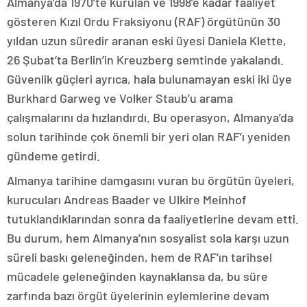
Almanya’da 1970’te kurulan ve 1998’e kadar faaliyet
gösteren Kızıl Ordu Fraksiyonu (RAF) örgütünün 30
yıldan uzun süredir aranan eski üyesi Daniela Klette,
26 Şubat’ta Berlin’in Kreuzberg semtinde yakalandı.
Güvenlik güçleri ayrıca, hala bulunamayan eski iki üye
Burkhard Garweg ve Volker Staub’u arama
çalışmalarını da hızlandırdı. Bu operasyon, Almanya’da
solun tarihinde çok önemli bir yeri olan RAF’ı yeniden
gündeme getirdi.
Almanya tarihine damgasını vuran bu örgütün üyeleri,
kurucuları Andreas Baader ve Ulkire Meinhof
tutuklandıklarından sonra da faaliyetlerine devam etti.
Bu durum, hem Almanya’nın sosyalist sola karşı uzun
süreli baskı geleneğinden, hem de RAF’ın tarihsel
mücadele geleneğinden kaynaklansa da, bu süre
zarfında bazı örgüt üyelerinin eylemlerine devam