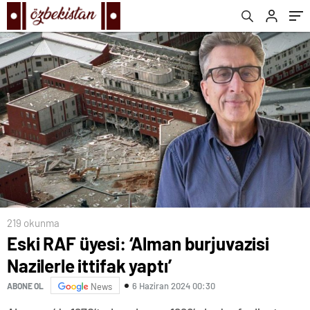
219 okunma
Eski RAF üyesi: ‘Alman burjuvazisi
Nazilerle ittifak yaptı’
6 Haziran 2024 00:30
ABONE OL
News