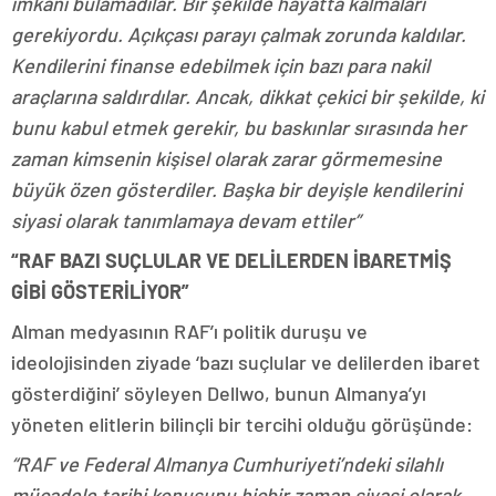
imkanı bulamadılar. Bir şekilde hayatta kalmaları
gerekiyordu. Açıkçası parayı çalmak zorunda kaldılar.
Kendilerini finanse edebilmek için bazı para nakil
araçlarına saldırdılar. Ancak, dikkat çekici bir şekilde, ki
bunu kabul etmek gerekir, bu baskınlar sırasında her
zaman kimsenin kişisel olarak zarar görmemesine
büyük özen gösterdiler. Başka bir deyişle kendilerini
siyasi olarak tanımlamaya devam ettiler”
“RAF BAZI SUÇLULAR VE DELİLERDEN İBARETMİŞ
GİBİ GÖSTERİLİYOR”
Alman medyasının RAF’ı politik duruşu ve
ideolojisinden ziyade ‘bazı suçlular ve delilerden ibaret
gösterdiğini’ söyleyen Dellwo, bunun Almanya’yı
yöneten elitlerin bilinçli bir tercihi olduğu görüşünde:
“RAF ve Federal Almanya Cumhuriyeti’ndeki silahlı
mücadele tarihi konusunu hiçbir zaman siyasi olarak