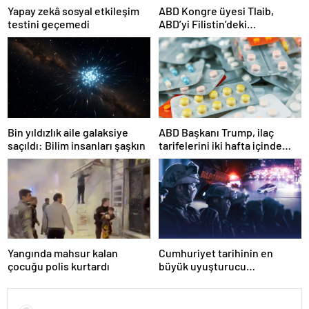
Yapay zekâ sosyal etkileşim
ABD Kongre üyesi Tlaib,
testini geçemedi
ABD’yi Filistin’deki
“soykırımda suç ortağı”
olmakla itham etti
Bin yıldızlık aile galaksiye
ABD Başkanı Trump, ilaç
saçıldı: Bilim insanları şaşkın
tarifelerini iki hafta içinde
açıklayacağını söyledi
Yangında mahsur kalan
Cumhuriyet tarihinin en
çocuğu polis kurtardı
büyük uyuşturucu
operasyonunda 566 şüpheli
tutuklandı