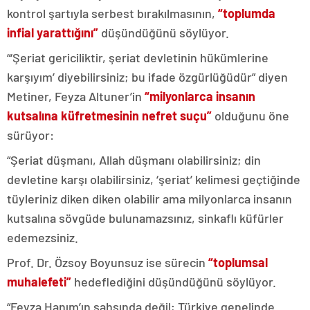
kontrol şartıyla serbest bırakılmasının,
“toplumda
infial yarattığını”
düşündüğünü söylüyor.
“‘Şeriat gericiliktir, şeriat devletinin hükümlerine
karşıyım’ diyebilirsiniz; bu ifade özgürlüğüdür” diyen
Metiner, Feyza Altuner’in
“milyonlarca insanın
kutsalına küfretmesinin nefret suçu”
olduğunu öne
sürüyor:
“Şeriat düşmanı, Allah düşmanı olabilirsiniz; din
devletine karşı olabilirsiniz, ‘şeriat’ kelimesi geçtiğinde
tüyleriniz diken diken olabilir ama milyonlarca insanın
kutsalına sövgüde bulunamazsınız, sinkaflı küfürler
edemezsiniz.
Prof. Dr. Özsoy Boyunsuz ise sürecin
“toplumsal
muhalefeti”
hedeflediğini düşündüğünü söylüyor.
“Feyza Hanım’ın şahsında değil; Türkiye genelinde