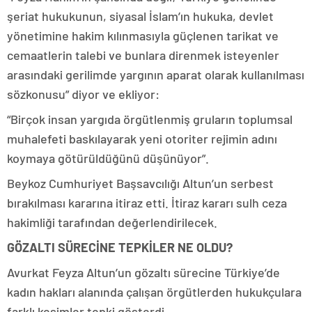
şeriat hukukunun, siyasal İslam’ın hukuka, devlet
yönetimine hakim kılınmasıyla güçlenen tarikat ve
cemaatlerin talebi ve bunlara direnmek isteyenler
arasındaki gerilimde yargının aparat olarak kullanılması
sözkonusu” diyor ve ekliyor:
“Birçok insan yargıda örgütlenmiş gruların toplumsal
muhalefeti baskılayarak yeni otoriter rejimin adını
koymaya götürüldüğünü düşünüyor”.
Beykoz Cumhuriyet Başsavcılığı Altun’un serbest
bırakılması kararına itiraz etti. İtiraz kararı sulh ceza
hakimliği tarafından değerlendirilecek.
GÖZALTI SÜRECİNE TEPKİLER NE OLDU?
Avurkat Feyza Altun’un gözaltı sürecine Türkiye’de
kadın hakları alanında çalışan örgütlerden hukukçulara
farklı kesimler tepki gösterdi.