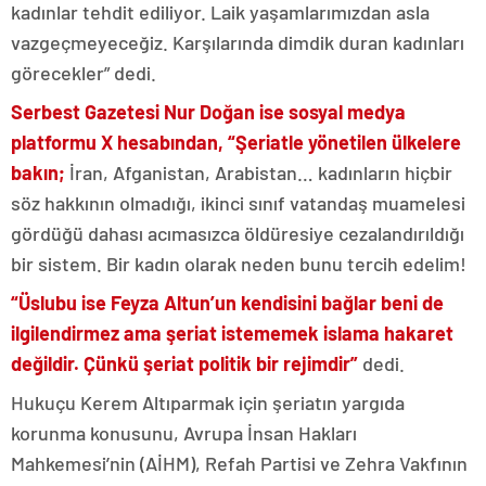
kadınlar tehdit ediliyor. Laik yaşamlarımızdan asla
vazgeçmeyeceğiz. Karşılarında dimdik duran kadınları
görecekler” dedi.
Serbest Gazetesi Nur Doğan ise sosyal medya
platformu X hesabından, “Şeriatle yönetilen ülkelere
bakın;
İran, Afganistan, Arabistan… kadınların hiçbir
söz hakkının olmadığı, ikinci sınıf vatandaş muamelesi
gördüğü dahası acımasızca öldüresiye cezalandırıldığı
bir sistem. Bir kadın olarak neden bunu tercih edelim!
“Üslubu ise Feyza Altun’un kendisini bağlar beni de
ilgilendirmez ama şeriat istememek islama hakaret
değildir. Çünkü şeriat politik bir rejimdir”
dedi.
Hukuçu Kerem Altıparmak için şeriatın yargıda
korunma konusunu, Avrupa İnsan Hakları
Mahkemesi’nin (AİHM), Refah Partisi ve Zehra Vakfının