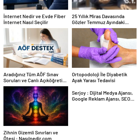
İnternet Nedir ve Evde Fiber
25 Yıllık Miras Davasında
İnternet Nasıl Seçilir
Gözler Temmuz Ayındaki
Karar Duruşmasına Çevrildi
Aradığınız Tüm AÖF Sınav
Ortopodoloji İle Diyabetik
Soruları ve Canlı Açıköğretim
Ayak Yarası Tedavisi
Forumu Burada
Serjoy : Dijital Medya Ajansı,
Google Reklam Ajansı, SEO
Ajansı ve Web Tasarım Ajansı
Zihnin Gizemli Sınırları ve
Ötesi : Nasılnedir.com