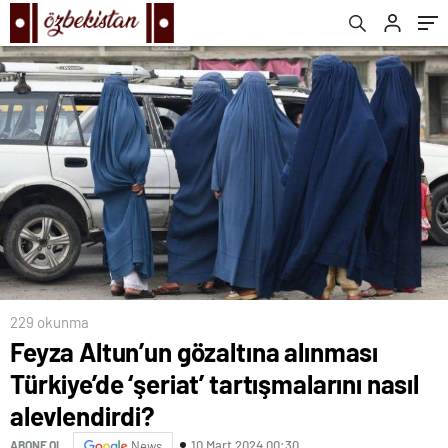
229 okunma
Feyza Altun’un gözaltına alınması
Türkiye’de ‘şeriat’ tartışmalarını nasıl
alevlendirdi?
10 Mart 2024 00:30
ABONE OL
News