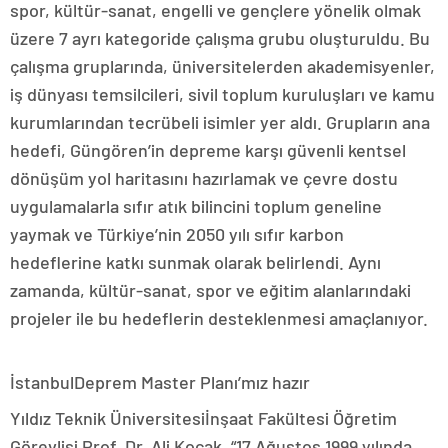
spor, kültür-sanat, engelli ve gençlere yönelik olmak
üzere 7 ayrı kategoride çalışma grubu oluşturuldu. Bu
çalışma gruplarında, üniversitelerden akademisyenler,
iş dünyası temsilcileri, sivil toplum kuruluşları ve kamu
kurumlarından tecrübeli isimler yer aldı. Grupların ana
hedefi, Güngören’in depreme karşı güvenli kentsel
dönüşüm yol haritasını hazırlamak ve çevre dostu
uygulamalarla sıfır atık bilincini toplum geneline
yaymak ve Türkiye’nin 2050 yılı sıfır karbon
hedeflerine katkı sunmak olarak belirlendi. Aynı
zamanda, kültür-sanat, spor ve eğitim alanlarındaki
projeler ile bu hedeflerin desteklenmesi amaçlanıyor.
İstanbulDeprem Master Planı’mız hazır
Yıldız Teknik Üniversitesiİnşaat Fakültesi Öğretim
Görevlisi Prof. Dr. Ali Koçak, “17 Ağustos 1999 yılında