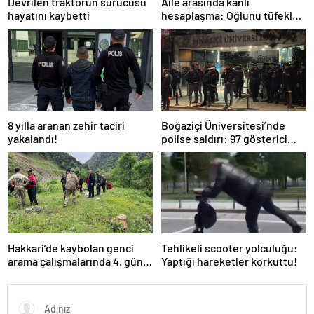
Devrilen traktörün sürücüsü
Aile arasında kanlı
hayatını kaybetti
hesaplaşma: Oğlunu tüfekle
öldürdü!
8 yılla aranan zehir taciri
Boğaziçi Üniversitesi’nde
yakalandı!
polise saldırı: 97 gösterici
gözaltında
Hakkari’de kaybolan genci
Tehlikeli scooter yolculuğu:
arama çalışmalarında 4. gün:
Yaptığı hareketler korkuttu!
Dalgıç polislerden birinin
omzu çıktı!