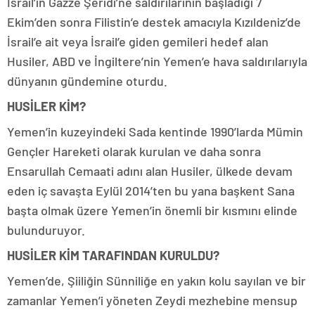
İsrail’in Gazze Şeridi’ne saldırılarının başladığı 7
Ekim’den sonra Filistin’e destek amacıyla Kızıldeniz’de
İsrail’e ait veya İsrail’e giden gemileri hedef alan
Husiler, ABD ve İngiltere’nin Yemen’e hava saldırılarıyla
dünyanın gündemine oturdu.
HUSİLER KİM?
Yemen’in kuzeyindeki Sada kentinde 1990’larda Mümin
Gençler Hareketi olarak kurulan ve daha sonra
Ensarullah Cemaati adını alan Husiler, ülkede devam
eden iç savaşta Eylül 2014’ten bu yana başkent Sana
başta olmak üzere Yemen’in önemli bir kısmını elinde
bulunduruyor.
HUSİLER KİM TARAFINDAN KURULDU?
Yemen’de, Şiiliğin Sünniliğe en yakın kolu sayılan ve bir
zamanlar Yemen’i yöneten Zeydi mezhebine mensup