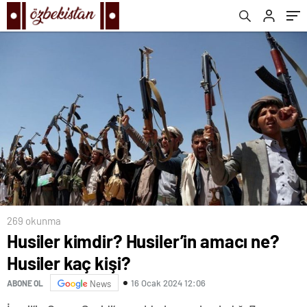
269 okunma
Husiler kimdir? Husiler’in amacı ne?
Husiler kaç kişi?
16 Ocak 2024 12:06
ABONE OL
News