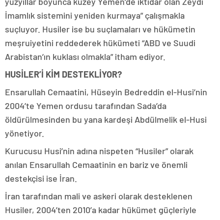
yüzyıllar boyunca kuzey Yemen’de iktidar olan Zeydi
İmamlık sistemini yeniden kurmaya” çalışmakla
suçluyor. Husiler ise bu suçlamaları ve hükümetin
meşruiyetini reddederek hükümeti “ABD ve Suudi
Arabistan’ın kuklası olmakla” itham ediyor.
HUSİLER’İ KİM DESTEKLİYOR?
Ensarullah Cemaatini, Hüseyin Bedreddin el-Husi’nin
2004’te Yemen ordusu tarafından Sada’da
öldürülmesinden bu yana kardeşi Abdülmelik el-Husi
yönetiyor.
Kurucusu Husi’nin adına nispeten “Husiler” olarak
anılan Ensarullah Cemaatinin en bariz ve önemli
destekçisi ise İran.
İran tarafından mali ve askeri olarak desteklenen
Husiler, 2004’ten 2010’a kadar hükümet güçleriyle