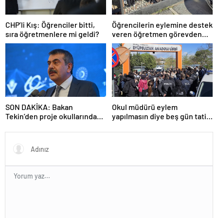
CHP’li Kış: Öğrenciler bitti,
Öğrencilerin eylemine destek
sıra öğretmenlere mi geldi?
veren öğretmen görevden
uzaklaştırıldı
SON DAKİKA: Bakan
Okul müdürü eylem
Tekin’den proje okullarındaki
yapılmasın diye beş gün tatil
atamalara ilişkin açıklama
ilan etti