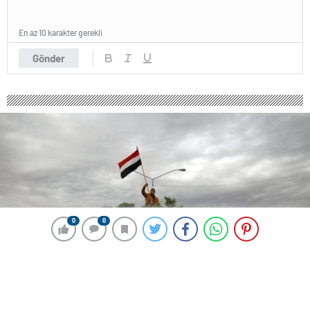
En az 10 karakter gerekli
Gönder
0
0
0
0
243 okunma