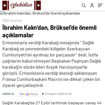
1050 okunma
İbrahim Kalın’dan, Brüksel’de önemli
açıklamalar
Ermenistan'a verdiği Karabağ mesajında “ Dağlık
Karabağ ve çevresindeki bölgeler Azerbaycan
Cumhuriyeti'nin ayrılmaz bir parçasıdır” dedi. İstifa
çağrılarını kabul etmeyen Başbakan Paşinyan Dağlık
karabağ'ın sözde lideri Arayik Harutyunyan'la
görüştü. Ermenistan'a verdiği desteği saklamayan
Fransa Cumhurbaşkanı Macron ise dikkat çeken bir
ziyaret gerçekleştirdi.
27 Kasım 2020 01:54
ABONE OL
News
Dağlık Karabağ’da 27 Eylül tarihinde başlayan savaş 44