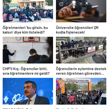
Öğretmenleri ‘bu gitsin, bu
Üniversite öğrencileri QR
kalsın’ diye kim listeledi?
kodla fişlenecek!
CHP’li Kış: Öğrenciler bitti,
Öğrencilerin eylemine destek
sıra öğretmenlere mi geldi?
veren öğretmen görevden
uzaklaştırıldı