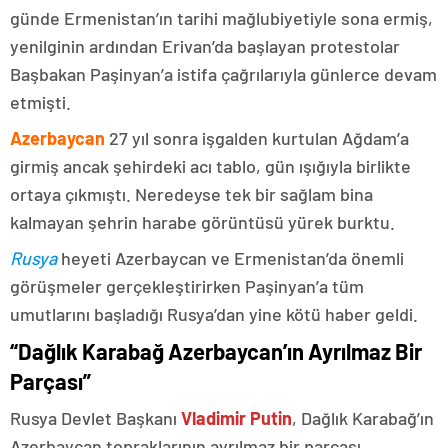
günde Ermenistan’ın tarihi mağlubiyetiyle sona ermiş,
yenilginin ardından Erivan’da başlayan protestolar
Başbakan Paşinyan’a istifa çağrılarıyla günlerce devam
etmişti.
Azerbaycan
27 yıl sonra işgalden kurtulan Ağdam’a
girmiş ancak şehirdeki acı tablo, gün ışığıyla birlikte
ortaya çıkmıştı. Neredeyse tek bir sağlam bina
kalmayan şehrin harabe görüntüsü yürek burktu.
Rusya
heyeti Azerbaycan ve Ermenistan’da önemli
görüşmeler gerçekleştirirken Paşinyan’a tüm
umutlarını başladığı Rusya’dan yine kötü haber geldi.
“Dağlık Karabağ Azerbaycan’ın Ayrılmaz Bir
Parçası”
Rusya Devlet Başkanı
Vladimir Putin
, Dağlık Karabağ’ın
Azerbaycan topraklarının ayrılmaz bir parçası