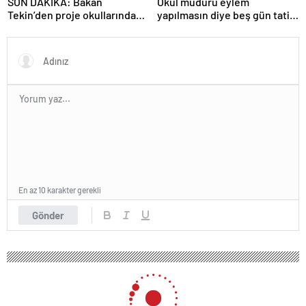
SON DAKİKA: Bakan
Okul müdürü eylem
Tekin’den proje okullarındaki
yapılmasın diye beş gün tatil
atamalara ilişkin açıklama
ilan etti
En az 10 karakter gerekli
Gönder