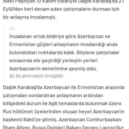
Nikol Paşinyan 10 Kasım itibariyle Dağlık Karabağ’da 27
Eylül’den beri devam eden çatışmaların durması için
bir anlaşma imzalamıştı.
İmzalanan ortak bildiriye göre Azerbaycan ve
Ermenistan güçleri anlaşmanın imzalandığı anda
bulundukları noktalarda kaldı. Böylece çatışmalar
esnasında ele geçirdiği yerleşim yerleri
Azerbaycan’ın denetimine geçmiş oldu.
Bu bir alıntı metin örneğidir.
Dağlık Karabağ’da Azerbaycan ile Ermenistan arasında
çatışmaları sonlandıran anlaşmanın ardından
bölgedeki durum ile ilgili temaslarda bulunmak üzere
Rus hükümet üyelerinden oluşan heyet Azerbaycan’ın
başkenti Bakü’ye gitmiş, Azerbaycan Cumhurbaşkanı
İlham Aliyev, Rusya Dışişleri Bakanı Sergey Lavrov’dur.