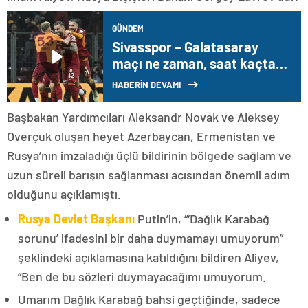
GÜNDEM
Sivasspor – Galatasaray
maçı ne zaman, saat kaçta,
hangi kanalda?
HABERİN DEVAMI
Başbakan Yardımcıları Aleksandr Novak ve Aleksey
Overçuk oluşan heyet Azerbaycan, Ermenistan ve
Rusya’nın imzaladığı üçlü bildirinin bölgede sağlam ve
uzun süreli barışın sağlanması açısından önemli adım
olduğunu açıklamıştı.
Rusya Devlet Başkanı
Putin’in, “‘Dağlık Karabağ
sorunu’ ifadesini bir daha duymamayı umuyorum”
şeklindeki açıklamasına katıldığını bildiren Aliyev,
“Ben de bu sözleri duymayacağımı umuyorum.
Umarım Dağlık Karabağ bahsi geçtiğinde, sadece