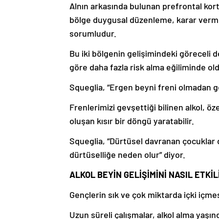
Alnın arkasında bulunan prefrontal kor
bölge duygusal düzenleme, karar verme
sorumludur.
Bu iki bölgenin gelişimindeki göreceli 
göre daha fazla risk alma eğiliminde oldu
Squeglia, “Ergen beyni freni olmadan gel
Frenlerimizi gevşettiği bilinen alkol, ö
oluşan kısır bir döngü yaratabilir.
Squeglia, “Dürtüsel davranan çocuklar da
dürtüselliğe neden olur” diyor.
ALKOL BEYİN GELİŞİMİNİ NASIL ETKİL
Gençlerin sık ve çok miktarda içki içmes
Uzun süreli çalışmalar, alkol alma yaşınd