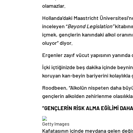
olamazlar.
Hollanda’daki Maastricht Üniversitesi’n
inceleyen “
Beyond Legislation”
kitabın
içmek, gençlerin kanındaki alkol oranı
oluyor” diyor.
Ergenler zayıf vücut yapısının yanında 
İçki içtiğinizde beş dakika içinde beyni
koruyan kan-beyin bariyerini kolaylıkla 
Roodbeen, “Alkolün nispeten daha büyük
gençlerin alkolden zehirlenme olasılıkları
“GENÇLERİN RİSK ALMA EĞİLİMİ DAH
Getty Images
Kafatasının içinde meydana gelen değiş