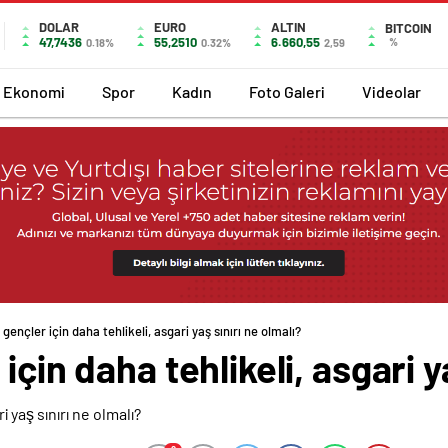
DOLAR
EURO
ALTIN
BITCOIN
47,7436
55,2510
6.660,55
%
0.18%
0.32%
2,59
Ekonomi
Spor
Kadın
Foto Galeri
Videolar
 gençler için daha tehlikeli, asgari yaş sınırı ne olmalı?
için daha tehlikeli, asgari y