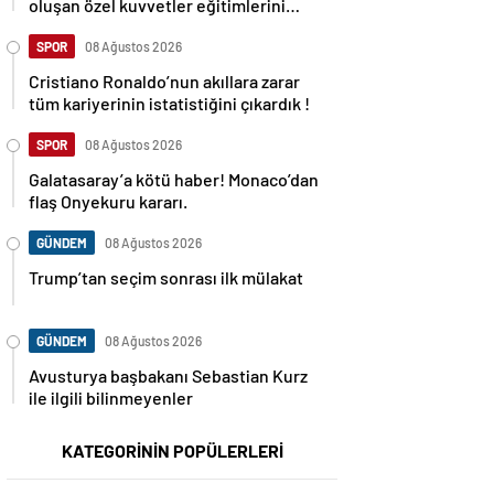
oluşan özel kuvvetler eğitimlerini
başlattı.
SPOR
08 Ağustos 2026
Cristiano Ronaldo’nun akıllara zarar
tüm kariyerinin istatistiğini çıkardık !
SPOR
08 Ağustos 2026
Galatasaray’a kötü haber! Monaco’dan
flaş Onyekuru kararı.
GÜNDEM
08 Ağustos 2026
Trump’tan seçim sonrası ilk mülakat
GÜNDEM
08 Ağustos 2026
Avusturya başbakanı Sebastian Kurz
ile ilgili bilinmeyenler
KATEGORİNİN POPÜLERLERİ