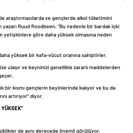
de araştırmacılarda ve gençlerde alkol tüketimini
ın yazarı Ruud Roodbeen, “Bu nedenle bir bardak içki
nın yetişkinlere göre daha yüksek olmasına neden
daha yüksek bir kafa-vücut oranına sahiptirler.
nize ulaşır ve beyninizi genellikle zararlı maddelerden
geçer.
 bir kısmı gençlerin beyinlerinde kalıyor ve bu da
nı artırıyor” diyor.
A YÜKSEK”
iklikler de aynı derecede önemli görülüyor.