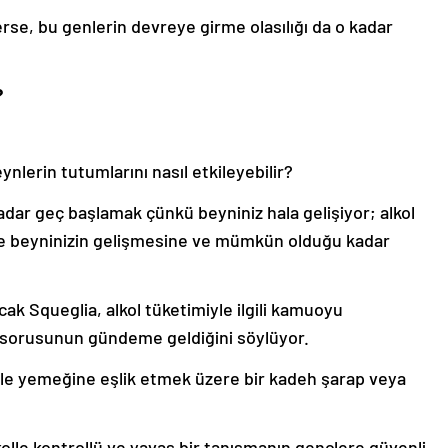
erse, bu genlerin devreye girme olasılığı da o kadar
?
nlerin tutumlarını nasıl etkileyebilir?
ar geç başlamak çünkü beyniniz hala gelişiyor; alkol
ce beyninizin gelişmesine ve mümkün olduğu kadar
ncak Squeglia, alkol tüketimiyle ilgili kamuoyu
i” sorusunun gündeme geldiğini söylüyor.
aile yemeğine eşlik etmek üzere bir kadeh şarap veya
olle kontrollü ve yavaş bir tanışmanın gençlere güvenli