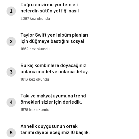
Doğru emzirme yöntemleri
nelerdir, sütün yettiği nasıl
1
anlaşılır?
2097 kez okundu
Taylor Swift yeni albüm planları
için düğmeye bastığını sosyal
2
medyadan duyurdu!
1664 kez okundu
Bu kış kombinlere doyacağınız
onlarca model ve onlarca detay.
3
1613 kez okundu
Takı ve makyaj uyumuna trend
örnekleri sizler için derledik.
4
1578 kez okundu
Annelik duygusunun ortak
tanımı diyebileceğimiz 10 başlık.
5