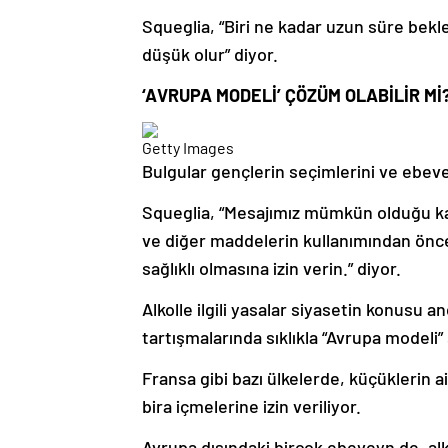
Squeglia, “Biri ne kadar uzun süre bekl
düşük olur” diyor.
‘AVRUPA MODELİ’ ÇÖZÜM OLABİLİR Mİ
Getty Images
Bulgular gençlerin seçimlerini ve ebevey
Squeglia, “Mesajımız mümkün olduğu kad
ve diğer maddelerin kullanımından ön
sağlıklı olmasına izin verin.” diyor.
Alkolle ilgili yasalar siyasetin konusu a
tartışmalarında sıklıkla “Avrupa model
Fransa gibi bazı ülkelerde, küçüklerin 
bira içmelerine izin veriliyor.
Avrupa dışındaki birçok ebeveyn de, alk