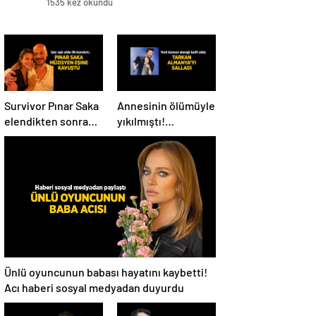
1535 kez okundu
Survivor Pınar Saka
Annesinin ölümüyle
elendikten sonra
yıkılmıştı!
eşine kavuştu! Aşk
Tarkan’dan konser
dolu fotoğrafını
paylaşımı
Instagram’dan
paylaştı
Ünlü oyuncunun babası hayatını kaybetti!
Acı haberi sosyal medyadan duyurdu