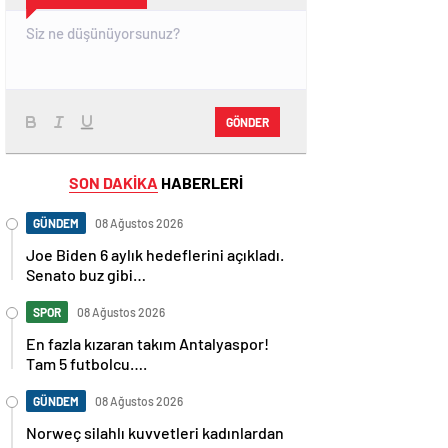
GÖNDER
SON DAKİKA
HABERLERİ
GÜNDEM
08 Ağustos 2026
Joe Biden 6 aylık hedeflerini açıkladı.
Senato buz gibi…
SPOR
08 Ağustos 2026
En fazla kızaran takım Antalyaspor!
Tam 5 futbolcu….
GÜNDEM
08 Ağustos 2026
Norweç silahlı kuvvetleri kadınlardan