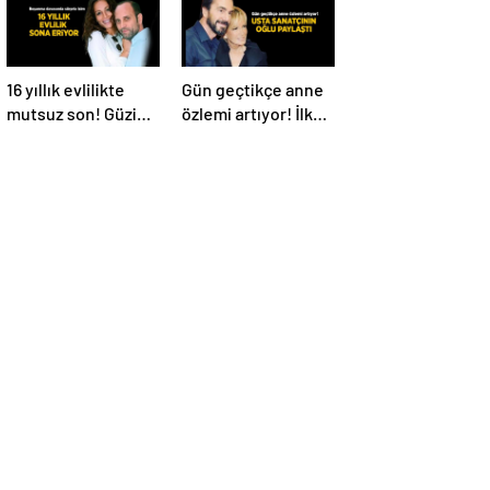
16 yıllık evlilikte
Gün geçtikçe anne
mutsuz son! Güzide
özlemi artıyor! İlker
Duran’ın boşanma
İnanoğlu’ndan
davasında sürpriz
duygu yüklü
isim tanık oldu
paylaşım