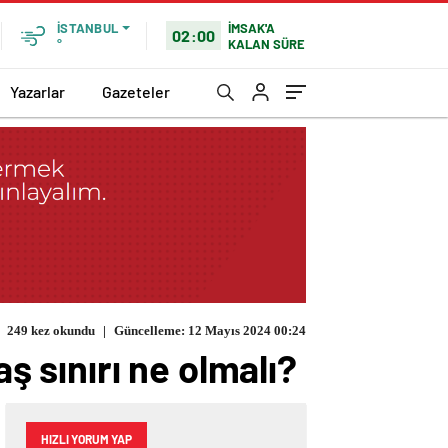
İMSAK'A
İSTANBUL
02:00
KALAN SÜRE
°
Yazarlar
Gazeteler
249 kez okundu
|
Güncelleme: 12 Mayıs 2024 00:24
aş sınırı ne olmalı?
HIZLI YORUM YAP