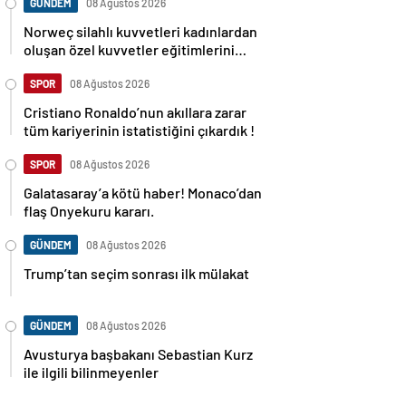
GÜNDEM
08 Ağustos 2026
Norweç silahlı kuvvetleri kadınlardan
oluşan özel kuvvetler eğitimlerini
başlattı.
SPOR
08 Ağustos 2026
Cristiano Ronaldo’nun akıllara zarar
tüm kariyerinin istatistiğini çıkardık !
SPOR
08 Ağustos 2026
Galatasaray’a kötü haber! Monaco’dan
flaş Onyekuru kararı.
GÜNDEM
08 Ağustos 2026
Trump’tan seçim sonrası ilk mülakat
GÜNDEM
08 Ağustos 2026
Avusturya başbakanı Sebastian Kurz
ile ilgili bilinmeyenler