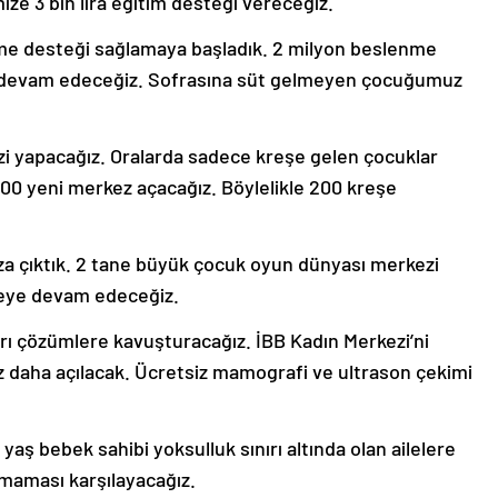
ze 3 bin lira eğitim desteği vereceğiz.
nme desteği sağlamaya başladık. 2 milyon beslenme
ze devam edeceğiz. Sofrasına süt gelmeyen çocuğumuz
i yapacağız. Oralarda sadece kreşe gelen çocuklar
100 yeni merkez açacağız. Böylelikle 200 kreşe
ıza çıktık. 2 tane büyük çocuk oyun dünyası merkezi
rmeye devam edeceğiz.
ları çözümlere kavuşturacağız. İBB Kadın Merkezi’ni
ez daha açılacak. Ücretsiz mamografi ve ultrason çekimi
aş bebek sahibi yoksulluk sınırı altında olan ailelere
 maması karşılayacağız.