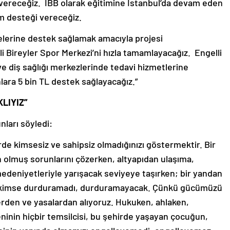
ek vereceğiz. İBB olarak eğitimine İstanbul’da devam eden
ım desteği vereceğiz.
melerine destek sağlamak amacıyla projesi
li Bireyler Spor Merkezi’ni hızla tamamlayacağız. Engelli
 ve diş sağlığı merkezlerinde tedavi hizmetlerine
nlara 5 bin TL destek sağlayacağız.”
LIYIZ”
ları söyledi:
de kimsesiz ve sahipsiz olmadığınızı göstermektir. Bir
n olmuş sorunlarını çözerken, altyapıdan ulaşıma,
edeniyetleriyle yarışacak seviyeye taşırken; bir yandan
hiç kimse durduramadı, durduramayacak. Çünkü gücümüzü
erden ve yasalardan alıyoruz. Hukuken, ahlaken,
eninin hiçbir temsilcisi, bu şehirde yaşayan çocuğun,