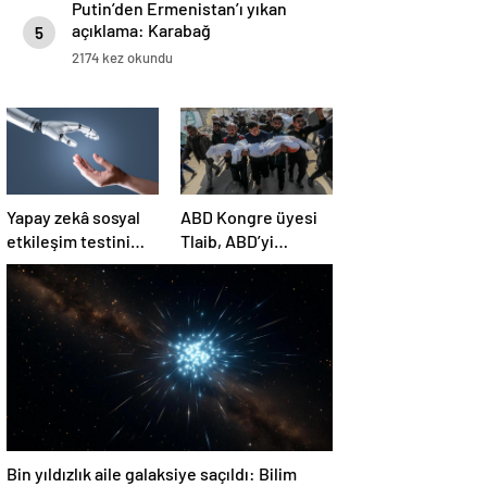
Putin’den Ermenistan’ı yıkan
açıklama: Karabağ
5
Azerbaycan’ın ayrılmaz bir
2174 kez okundu
parçasıdır!
Yapay zekâ sosyal
ABD Kongre üyesi
etkileşim testini
Tlaib, ABD’yi
geçemedi
Filistin’deki
“soykırımda suç
ortağı” olmakla
itham etti
Bin yıldızlık aile galaksiye saçıldı: Bilim