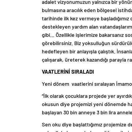
adalet vizyonumuzun yalnızca bir yönünü
bulmasına aracılık eden bölgesel istihdam
tarihinde ilk kez vermeye başladığımız 
destekleyen yardım alan vatandaşlarımız
gibi… Özellikle işlerimize bakarsanız 
görebilirsiniz. Biz yoksulluğun sürdürül
hedefleyen bir anlayışla çalıştık. İnsan
çalışarak, üreterek kazandığı parayla ra
VAATLERİNİ SIRALADI
Yeni dönem vaatlerini sıralayan İmamoğ
“İlk olarak çocuklara projede yer ayırdı
okusun diye projemizi yeni dönemde hayat
başlayan 30 bin anneye 3 bin lira annel
Sen oku diye başlattığımız projemize d