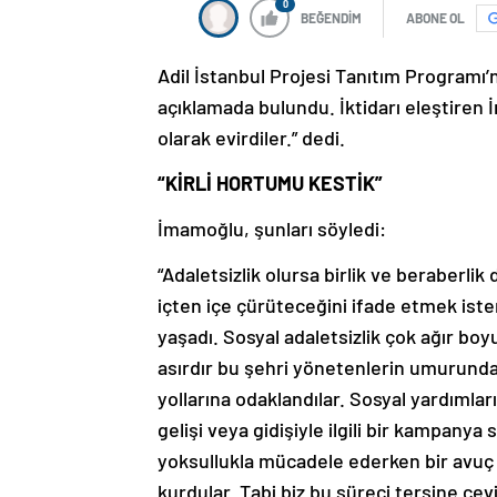
0
BEĞENDİM
ABONE OL
Adil İstanbul Projesi Tanıtım Programı’
açıklamada bulundu. İktidarı eleştiren İ
olarak evirdiler.” dedi.
“KİRLİ HORTUMU KESTİK”
İmamoğlu, şunları söyledi:
“Adaletsizlik olursa birlik ve beraberli
içten içe çürüteceğini ifade etmek iste
yaşadı. Sosyal adaletsizlik çok ağır boy
asırdır bu şehri yönetenlerin umurunda 
yollarına odaklandılar. Sosyal yardımları
gelişi veya gidişiyle ilgili bir kampanya
yoksullukla mücadele ederken bir avuç 
kurdular. Tabi biz bu süreci tersine çev