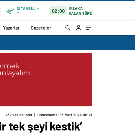
İMSAK'A
İSTANBUL
02:00
KALAN SÜRE
°
Yazarlar
Gazeteler
r tek şeyi kestik’