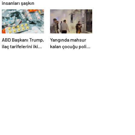
insanları şaşkın
ABD Başkanı Trump,
Yangında mahsur
ilaç tarifelerini iki
kalan çocuğu polis
hafta içinde
kurtardı
açıklayacağını
söyledi