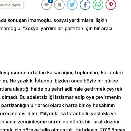
0
News
nda konuşan İmamoğlu, sosyal yardımlara ilişkin
mamoğlu, “Sosyal yardımları partizanlığın bir aracı
k duygusunun ortadan kalkacağını, toplumları, kurumları
rim. Ne yazık ki İstanbul bizden önce böyle bir süreç
utlara ulaştığı halde bu şehri adil hale getirmek çeyrek
olmadı. Bu adaletsizliği istismar edip oya çevirmenin
 partizanlığın bir aracı olarak hatta bir oy hesabının
 sürecine evirdiler. Milyonlarca İstanbullu yoklukla ve
insanın zenginleşme sürecine dönük bir israf düzeni
irmek için göreve talip olmuştuk. Hatırlayın, 2019 öncesi