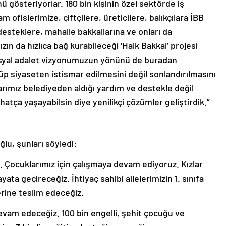
 gösteriyorlar. 180 bin kişinin özel sektörde iş
 ofislerimize, çiftçilere, üreticilere, balıkçılara İBB
desteklere, mahalle bakkallarına ve onları da
ın da hızlıca bağ kurabileceği ‘Halk Bakkal’ projesi
sosyal adalet vizyonumuzun yönünü de buradan
üp siyaseten istismar edilmesini değil sonlandırılmasını
larımız belediyeden aldığı yardım ve destekle değil
hatça yaşayabilsin diye yenilikçi çözümler geliştirdik.”
lu, şunları söyledi:
k. Çocuklarımız için çalışmaya devam ediyoruz. Kızlar
a geçireceğiz. İhtiyaç sahibi ailelerimizin 1. sınıfa
erine teslim edeceğiz.
evam edeceğiz. 100 bin engelli, şehit çocuğu ve