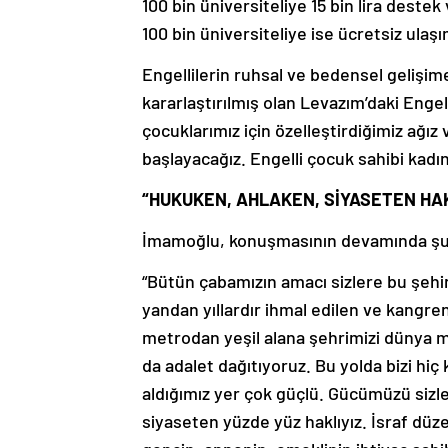
100 bin üniversiteliye 15 bin lira dest
100 bin üniversiteliye ise ücretsiz ulaş
Engellilerin ruhsal ve bedensel gelişi
kararlaştırılmış olan Levazım’daki Engel
çocuklarımız için özelleştirdiğimiz ağız
başlayacağız. Engelli çocuk sahibi kadı
“HUKUKEN, AHLAKEN, SİYASETEN HAK
İmamoğlu, konuşmasının devamında şun
“Bütün çabamızın amacı sizlere bu şehir
yandan yıllardır ihmal edilen ve kangre
metrodan yeşil alana şehrimizi dünya m
da adalet dağıtıyoruz. Bu yolda bizi 
aldığımız yer çok güçlü. Gücümüzü sizl
siyaseten yüzde yüz haklıyız. İsraf düz