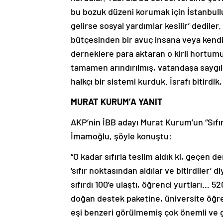
bu bozuk düzeni korumak için İstanbullu
gelirse sosyal yardımlar kesilir’ dediler
bütçesinden bir avuç insana veya kendil
derneklere para aktaran o kirli hortumu 
tamamen arındırılmış, vatandaşa saygı
halkçı bir sistemi kurduk. İsrafı bitirdik
MURAT KURUM’A YANIT
AKP’nin İBB adayı Murat Kurum’un “Sıfır 
İmamoğlu, şöyle konuştu:
“O kadar sıfırla teslim aldık ki, geçen 
‘sıfır noktasından aldılar ve bitirdiler’ 
sıfırdı 100’e ulaştı, öğrenci yurtları… 
doğan destek paketine, üniversite öğr
eşi benzeri görülmemiş çok önemli ve 