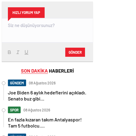
HIZLI YORUM YAP
GÖNDER
SON DAKİKA
HABERLERİ
GÜNDEM
08 Ağustos 2026
Joe Biden 6 aylık hedeflerini açıkladı.
Senato buz gibi…
SPOR
08 Ağustos 2026
En fazla kızaran takım Antalyaspor!
Tam 5 futbolcu….