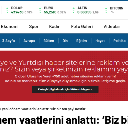
DOLAR
EURO
ALTIN
BITCOIN
47,7436
55,2510
6.660,55
%
0.18%
0.32%
2,59
Ekonomi
Spor
Kadın
Foto Galeri
Videolar
3.Sayfa
Avrupa
Bülten
Din
Eğitim
Hayat
Politika
yeni dönem vaatlerini anlattı: ‘Biz bir tek şeyi kestik’
 vaatlerini anlattı: ‘Biz bi