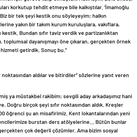
ları korkutup tehdit etmeye bile kalkıştılar. ‘İmamoğlu
. Biz bir tek şeyi kestik onu söyleyeyim; halkın
erine yakın bir takım kurum kuruluşlara, vakıflara,
kestik. Bundan sıfır taviz verdik ve partizanlıktan
lı, toplumsal dayanışmayı öne çıkaran, gerçekten örnek
, hizmeti getirdik. Sonuç bu.”
noktasından aldılar ve bitirdiler” sözlerine yanıt veren
demiş ya müstakbel rakibim; sevgili aday arkadaşımız hani
diye. Doğru birçok şeyi sıfır noktasından aldık. Kreşler
5200 öğrenci şu an misafirimiz. Kent lokantalarından yeni
encilerimize burstan ders atölyelerine… Bütün bunlar
gerçekten çok değerli çözümler. Ama bizim sosyal