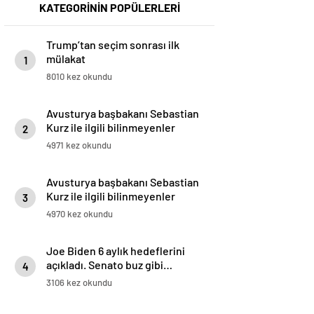
KATEGORİNİN POPÜLERLERİ
Trump’tan seçim sonrası ilk
mülakat
1
8010 kez okundu
Avusturya başbakanı Sebastian
Kurz ile ilgili bilinmeyenler
2
4971 kez okundu
Avusturya başbakanı Sebastian
Kurz ile ilgili bilinmeyenler
3
4970 kez okundu
Joe Biden 6 aylık hedeflerini
açıkladı. Senato buz gibi…
4
3106 kez okundu